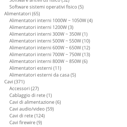
Software antivirus fisico
52
prodotti
5
Software sistemi operativi fisico
5
65
prodotti
Alimentatori
65
prodotti
4
Alimentatori interni 1000W ~ 1050W
4
3
prodotti
Alimentatori interni 1200W
3
prodotti
1
Alimentatori interni 300W ~ 350W
1
prodotto
10
Alimentatori interni 500W ~ 550W
10
prodotti
12
Alimentatori interni 600W ~ 650W
12
prodotti
13
Alimentatori interni 700W ~ 750W
13
6
prodotti
Alimentatori interni 800W ~ 850W
6
11
prodotti
Alimentatori esterni
11
prodotti
5
Alimentatori esterni da casa
5
371
prodotti
Cavi
371
prodotti
27
Accessori
27
prodotti
1
Cablaggio di rete
1
prodotto
6
Cavi di alimentazione
6
59
prodotti
Cavi audio/video
59
124
prodotti
Cavi di rete
124
9
prodotti
Cavi firewire
9