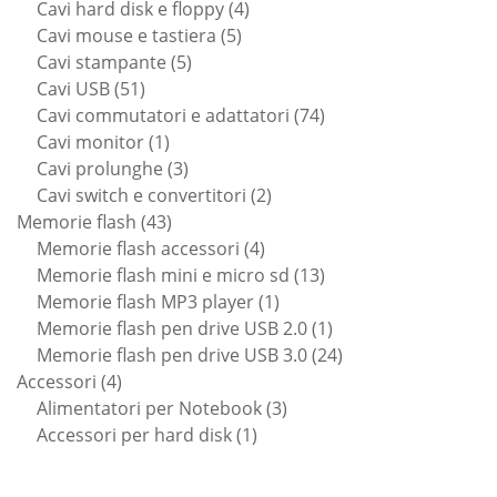
prodotti
4
Cavi hard disk e floppy
4
5
prodotti
Cavi mouse e tastiera
5
5
prodotti
Cavi stampante
5
51
prodotti
Cavi USB
51
prodotti
74
Cavi commutatori e adattatori
74
1
prodotti
Cavi monitor
1
prodotto
3
Cavi prolunghe
3
prodotti
2
Cavi switch e convertitori
2
43
prodotti
Memorie flash
43
prodotti
4
Memorie flash accessori
4
prodotti
13
Memorie flash mini e micro sd
13
1
prodotti
Memorie flash MP3 player
1
prodotto
1
Memorie flash pen drive USB 2.0
1
prodotto
24
Memorie flash pen drive USB 3.0
24
4
prodotti
Accessori
4
prodotti
3
Alimentatori per Notebook
3
1
prodotti
Accessori per hard disk
1
prodotto