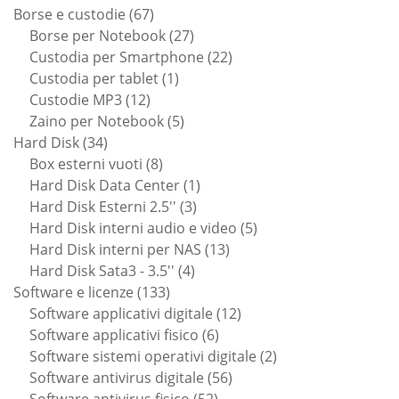
67
Borse e custodie
67
prodotti
27
Borse per Notebook
27
prodotti
22
Custodia per Smartphone
22
1
prodotti
Custodia per tablet
1
12
prodotto
Custodie MP3
12
prodotti
5
Zaino per Notebook
5
34
prodotti
Hard Disk
34
prodotti
8
Box esterni vuoti
8
prodotti
1
Hard Disk Data Center
1
3
prodotto
Hard Disk Esterni 2.5''
3
prodotti
5
Hard Disk interni audio e video
5
13
prodotti
Hard Disk interni per NAS
13
4
prodotti
Hard Disk Sata3 - 3.5''
4
133
prodotti
Software e licenze
133
prodotti
12
Software applicativi digitale
12
6
prodotti
Software applicativi fisico
6
prodotti
2
Software sistemi operativi digitale
2
56
prodotti
Software antivirus digitale
56
52
prodotti