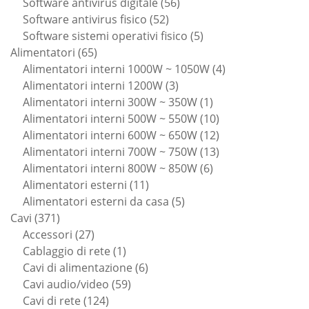
56
prodotti
Software antivirus digitale
56
52
prodotti
Software antivirus fisico
52
prodotti
5
Software sistemi operativi fisico
5
65
prodotti
Alimentatori
65
prodotti
4
Alimentatori interni 1000W ~ 1050W
4
3
prodotti
Alimentatori interni 1200W
3
prodotti
1
Alimentatori interni 300W ~ 350W
1
prodotto
10
Alimentatori interni 500W ~ 550W
10
prodotti
12
Alimentatori interni 600W ~ 650W
12
prodotti
13
Alimentatori interni 700W ~ 750W
13
6
prodotti
Alimentatori interni 800W ~ 850W
6
11
prodotti
Alimentatori esterni
11
prodotti
5
Alimentatori esterni da casa
5
371
prodotti
Cavi
371
prodotti
27
Accessori
27
prodotti
1
Cablaggio di rete
1
prodotto
6
Cavi di alimentazione
6
59
prodotti
Cavi audio/video
59
124
prodotti
Cavi di rete
124