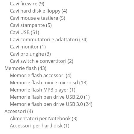
9
prodotti
Cavi firewire
9
prodotti
4
Cavi hard disk e floppy
4
5
prodotti
Cavi mouse e tastiera
5
5
prodotti
Cavi stampante
5
51
prodotti
Cavi USB
51
prodotti
74
Cavi commutatori e adattatori
74
1
prodotti
Cavi monitor
1
prodotto
3
Cavi prolunghe
3
prodotti
2
Cavi switch e convertitori
2
43
prodotti
Memorie flash
43
prodotti
4
Memorie flash accessori
4
prodotti
13
Memorie flash mini e micro sd
13
1
prodotti
Memorie flash MP3 player
1
prodotto
1
Memorie flash pen drive USB 2.0
1
prodotto
24
Memorie flash pen drive USB 3.0
24
4
prodotti
Accessori
4
prodotti
3
Alimentatori per Notebook
3
1
prodotti
Accessori per hard disk
1
prodotto