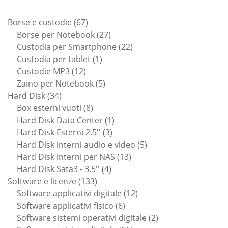
67
Borse e custodie
67
prodotti
27
Borse per Notebook
27
prodotti
22
Custodia per Smartphone
22
1
prodotti
Custodia per tablet
1
12
prodotto
Custodie MP3
12
prodotti
5
Zaino per Notebook
5
34
prodotti
Hard Disk
34
prodotti
8
Box esterni vuoti
8
prodotti
1
Hard Disk Data Center
1
3
prodotto
Hard Disk Esterni 2.5''
3
prodotti
5
Hard Disk interni audio e video
5
13
prodotti
Hard Disk interni per NAS
13
4
prodotti
Hard Disk Sata3 - 3.5''
4
133
prodotti
Software e licenze
133
prodotti
12
Software applicativi digitale
12
6
prodotti
Software applicativi fisico
6
prodotti
2
Software sistemi operativi digitale
2