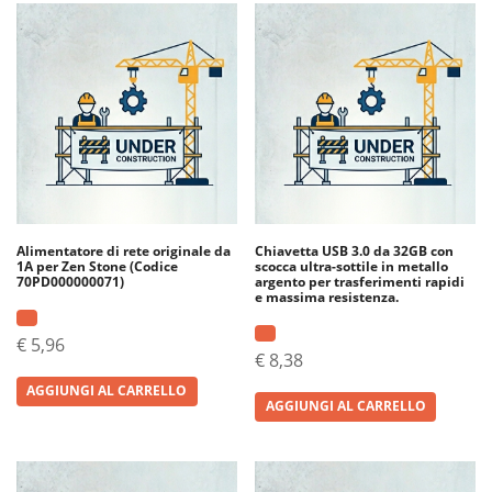
Alimentatore di rete originale da
Chiavetta USB 3.0 da 32GB con
1A per Zen Stone (Codice
scocca ultra-sottile in metallo
70PD000000071)
argento per trasferimenti rapidi
e massima resistenza.
€
5,96
€
8,38
AGGIUNGI AL CARRELLO
AGGIUNGI AL CARRELLO