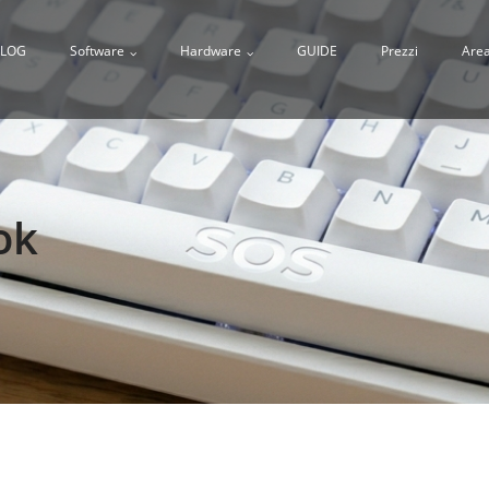
LOG
Software
Hardware
GUIDE
Prezzi
Area
ok