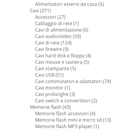
prodotti
5
Alimentatori esterni da casa
5
371
prodotti
Cavi
371
prodotti
27
Accessori
27
prodotti
1
Cablaggio di rete
1
prodotto
6
Cavi di alimentazione
6
59
prodotti
Cavi audio/video
59
124
prodotti
Cavi di rete
124
9
prodotti
Cavi firewire
9
prodotti
4
Cavi hard disk e floppy
4
5
prodotti
Cavi mouse e tastiera
5
5
prodotti
Cavi stampante
5
51
prodotti
Cavi USB
51
prodotti
74
Cavi commutatori e adattatori
74
1
prodotti
Cavi monitor
1
prodotto
3
Cavi prolunghe
3
prodotti
2
Cavi switch e convertitori
2
43
prodotti
Memorie flash
43
prodotti
4
Memorie flash accessori
4
prodotti
13
Memorie flash mini e micro sd
13
1
prodotti
Memorie flash MP3 player
1