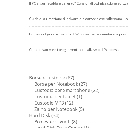
Il PC si surriscalda e va lento? Consigli di ottimizzazione softw
Guida alla rimozione di adware e bloatware che rallentano il 
Come configurare i servizi di Windows per aumentare le prest
Come disattivare i programmi inutili all’avvio di Windows
67
Borse e custodie
67
prodotti
27
Borse per Notebook
27
prodotti
22
Custodia per Smartphone
22
1
prodotti
Custodia per tablet
1
12
prodotto
Custodie MP3
12
prodotti
5
Zaino per Notebook
5
34
prodotti
Hard Disk
34
prodotti
8
Box esterni vuoti
8
prodotti
1