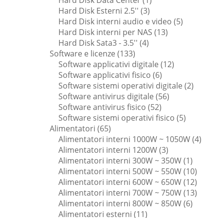
Hard Disk Data Center
1
3
prodotto
Hard Disk Esterni 2.5''
3
prodotti
5
Hard Disk interni audio e video
5
13
prodotti
Hard Disk interni per NAS
13
4
prodotti
Hard Disk Sata3 - 3.5''
4
133
prodotti
Software e licenze
133
prodotti
12
Software applicativi digitale
12
6
prodotti
Software applicativi fisico
6
prodotti
2
Software sistemi operativi digitale
2
56
prodott
Software antivirus digitale
56
52
prodotti
Software antivirus fisico
52
prodotti
5
Software sistemi operativi fisico
5
65
prodotti
Alimentatori
65
prodotti
4
Alimentatori interni 1000W ~ 1050W
4
3
prodo
Alimentatori interni 1200W
3
prodotti
1
Alimentatori interni 300W ~ 350W
1
prodot
10
Alimentatori interni 500W ~ 550W
10
prodot
12
Alimentatori interni 600W ~ 650W
12
prodot
13
Alimentatori interni 700W ~ 750W
13
6
prodot
Alimentatori interni 800W ~ 850W
6
11
prodott
Alimentatori esterni
11