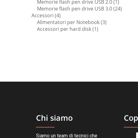
prodotto
1
Memorie flash pen drive USB 2.0
1
prodott
24
Memorie flash pen drive USB 3.0
24
4
prodott
Accessori
4
prodotti
3
Alimentatori per Notebook
3
1
prodotti
Accessori per hard disk
1
prodotto
Chi siamo
Cop
Siamo un team di tecnici che