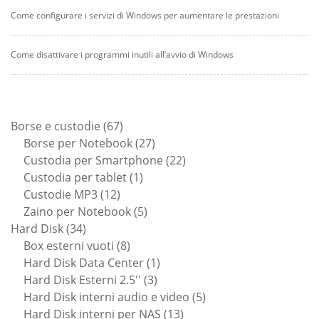
Come configurare i servizi di Windows per aumentare le prestazioni
Come disattivare i programmi inutili all’avvio di Windows
67
Borse e custodie
67
prodotti
27
Borse per Notebook
27
prodotti
22
Custodia per Smartphone
22
1
prodotti
Custodia per tablet
1
12
prodotto
Custodie MP3
12
prodotti
5
Zaino per Notebook
5
34
prodotti
Hard Disk
34
prodotti
8
Box esterni vuoti
8
prodotti
1
Hard Disk Data Center
1
3
prodotto
Hard Disk Esterni 2.5''
3
prodotti
5
Hard Disk interni audio e video
5
13
prodotti
Hard Disk interni per NAS
13