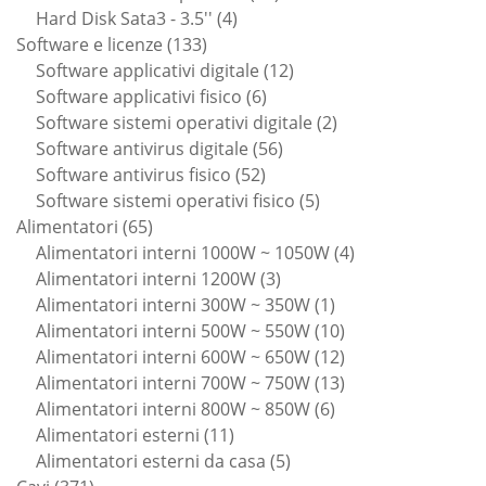
4
prodotti
Hard Disk Sata3 - 3.5''
4
133
prodotti
Software e licenze
133
prodotti
12
Software applicativi digitale
12
6
prodotti
Software applicativi fisico
6
prodotti
2
Software sistemi operativi digitale
2
56
prodotti
Software antivirus digitale
56
52
prodotti
Software antivirus fisico
52
prodotti
5
Software sistemi operativi fisico
5
65
prodotti
Alimentatori
65
prodotti
4
Alimentatori interni 1000W ~ 1050W
4
3
prodotti
Alimentatori interni 1200W
3
prodotti
1
Alimentatori interni 300W ~ 350W
1
prodotto
10
Alimentatori interni 500W ~ 550W
10
prodotti
12
Alimentatori interni 600W ~ 650W
12
prodotti
13
Alimentatori interni 700W ~ 750W
13
6
prodotti
Alimentatori interni 800W ~ 850W
6
11
prodotti
Alimentatori esterni
11
prodotti
5
Alimentatori esterni da casa
5