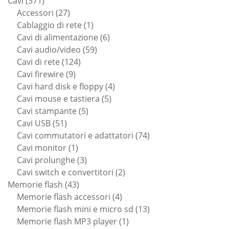
371
prodotti
Cavi
371
prodotti
27
Accessori
27
prodotti
1
Cablaggio di rete
1
prodotto
6
Cavi di alimentazione
6
59
prodotti
Cavi audio/video
59
124
prodotti
Cavi di rete
124
9
prodotti
Cavi firewire
9
prodotti
4
Cavi hard disk e floppy
4
5
prodotti
Cavi mouse e tastiera
5
5
prodotti
Cavi stampante
5
51
prodotti
Cavi USB
51
prodotti
74
Cavi commutatori e adattatori
74
1
prodotti
Cavi monitor
1
prodotto
3
Cavi prolunghe
3
prodotti
2
Cavi switch e convertitori
2
43
prodotti
Memorie flash
43
prodotti
4
Memorie flash accessori
4
prodotti
13
Memorie flash mini e micro sd
13
1
prodotti
Memorie flash MP3 player
1