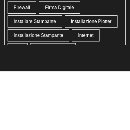
Firewall
Firma Digitale
Installare Stampante
Installazione Plotter
Installazione Stampante
Internet
Lan
Lavoro In Ufficio
Lettore Codici Fiscale
Lettore Smart Card
Lettore Tessera Sanitaria
Liberare Il Disco Fisso
Liberare Memoria
Ottimizzazione
Ottimizzazione Windows
Produttività
Programmi Inutili