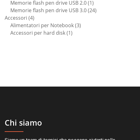
prodotto
1
Memorie flash pen drive USB 2.0
1
prodotto
24
Memorie flash pen drive USB 3.0
24
4
prodotti
Accessori
4
prodotti
3
Alimentatori per Notebook
3
1
prodotti
Accessori per hard disk
1
prodotto
Chi siamo