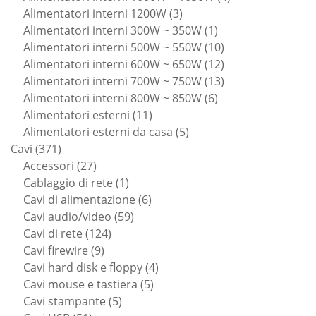
3
prodotti
Alimentatori interni 1200W
3
prodotti
1
Alimentatori interni 300W ~ 350W
1
prodotto
10
Alimentatori interni 500W ~ 550W
10
prodotti
12
Alimentatori interni 600W ~ 650W
12
prodotti
13
Alimentatori interni 700W ~ 750W
13
6
prodotti
Alimentatori interni 800W ~ 850W
6
11
prodotti
Alimentatori esterni
11
prodotti
5
Alimentatori esterni da casa
5
371
prodotti
Cavi
371
prodotti
27
Accessori
27
prodotti
1
Cablaggio di rete
1
prodotto
6
Cavi di alimentazione
6
59
prodotti
Cavi audio/video
59
124
prodotti
Cavi di rete
124
9
prodotti
Cavi firewire
9
prodotti
4
Cavi hard disk e floppy
4
5
prodotti
Cavi mouse e tastiera
5
5
prodotti
Cavi stampante
5