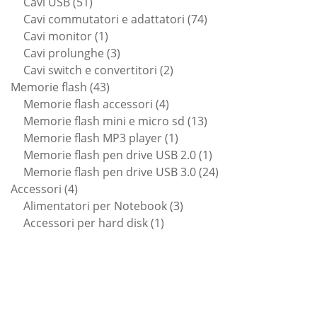
51
prodotti
Cavi USB
51
prodotti
74
Cavi commutatori e adattatori
74
1
prodotti
Cavi monitor
1
prodotto
3
Cavi prolunghe
3
prodotti
2
Cavi switch e convertitori
2
43
prodotti
Memorie flash
43
prodotti
4
Memorie flash accessori
4
prodotti
13
Memorie flash mini e micro sd
13
1
prodotti
Memorie flash MP3 player
1
prodotto
1
Memorie flash pen drive USB 2.0
1
prodotto
24
Memorie flash pen drive USB 3.0
24
4
prodotti
Accessori
4
prodotti
3
Alimentatori per Notebook
3
1
prodotti
Accessori per hard disk
1
prodotto