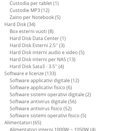
1
prodotti
Custodia per tablet
1
12
prodotto
Custodie MP3
12
prodotti
5
Zaino per Notebook
5
34
prodotti
Hard Disk
34
prodotti
8
Box esterni vuoti
8
prodotti
1
Hard Disk Data Center
1
3
prodotto
Hard Disk Esterni 2.5''
3
prodotti
5
Hard Disk interni audio e video
5
13
prodotti
Hard Disk interni per NAS
13
4
prodotti
Hard Disk Sata3 - 3.5''
4
133
prodotti
Software e licenze
133
prodotti
12
Software applicativi digitale
12
6
prodotti
Software applicativi fisico
6
prodotti
2
Software sistemi operativi digitale
2
56
prodotti
Software antivirus digitale
56
52
prodotti
Software antivirus fisico
52
prodotti
5
Software sistemi operativi fisico
5
65
prodotti
Alimentatori
65
prodotti
4
Alimentatori interni 1000W ~ 1050W
4