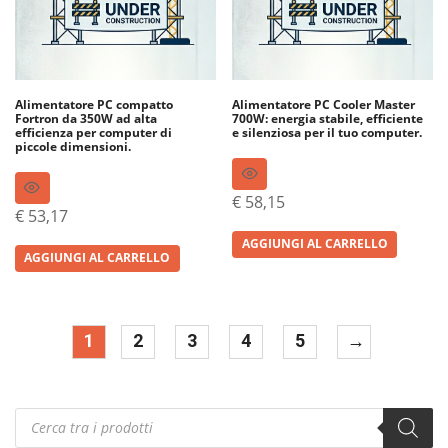
Alimentatore PC compatto
Alimentatore PC Cooler Master
Fortron da 350W ad alta
700W: energia stabile, efficiente
efficienza per computer di
e silenziosa per il tuo computer.
piccole dimensioni.
€
58,15
€
53,17
AGGIUNGI AL CARRELLO
AGGIUNGI AL CARRELLO
1
2
3
4
5
→
Products
search