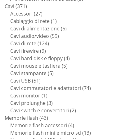
371
prodotti
Cavi
371
prodotti
27
Accessori
27
prodotti
1
Cablaggio di rete
1
prodotto
6
Cavi di alimentazione
6
59
prodotti
Cavi audio/video
59
124
prodotti
Cavi di rete
124
9
prodotti
Cavi firewire
9
prodotti
4
Cavi hard disk e floppy
4
5
prodotti
Cavi mouse e tastiera
5
5
prodotti
Cavi stampante
5
51
prodotti
Cavi USB
51
prodotti
74
Cavi commutatori e adattatori
74
1
prodotti
Cavi monitor
1
prodotto
3
Cavi prolunghe
3
prodotti
2
Cavi switch e convertitori
2
43
prodotti
Memorie flash
43
prodotti
4
Memorie flash accessori
4
prodotti
13
Memorie flash mini e micro sd
13