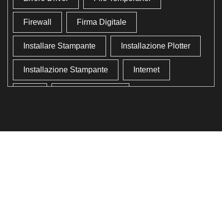
Firewall
Firma Digitale
Installare Stampante
Installazione Plotter
Installazione Stampante
Internet
Lan
Lavoro In Ufficio
Lettore Codici Fiscale
Lettore Smart Card
Lettore Tessera Sanitaria
Liberare Il Disco Fisso
Liberare Memoria
Ottimizzazione
Ottimizzazione Windows
Produttività
Programmi Inutili