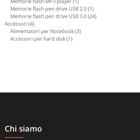
1
prodotti
Memorie flash MP3 player
1
prodotto
1
Memorie flash pen drive USB 2.0
1
prodotto
24
Memorie flash pen drive USB 3.0
24
4
prodotti
Accessori
4
prodotti
3
Alimentatori per Notebook
3
1
prodotti
Accessori per hard disk
1
prodotto
Chi siamo