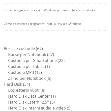
Come configurare i servizi di Windows per aumentare le prestazioni
Come disattivare i programmi inutili all’avvio di Windows
67
Borse e custodie
67
prodotti
27
Borse per Notebook
27
prodotti
22
Custodia per Smartphone
22
1
prodotti
Custodia per tablet
1
12
prodotto
Custodie MP3
12
prodotti
5
Zaino per Notebook
5
34
prodotti
Hard Disk
34
prodotti
8
Box esterni vuoti
8
prodotti
1
Hard Disk Data Center
1
3
prodotto
Hard Disk Esterni 2.5''
3
prodotti
5
Hard Disk interni audio e video
5