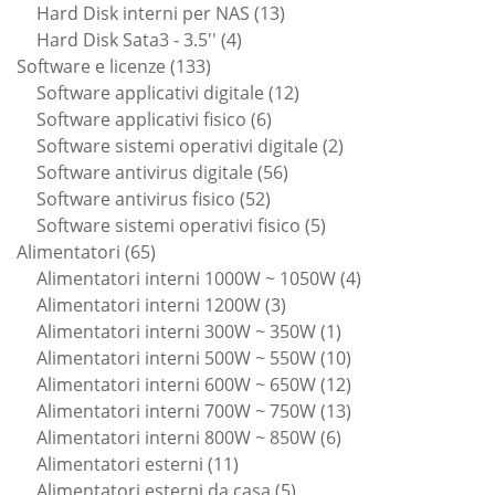
13
prodotti
Hard Disk interni per NAS
13
4
prodotti
Hard Disk Sata3 - 3.5''
4
133
prodotti
Software e licenze
133
prodotti
12
Software applicativi digitale
12
6
prodotti
Software applicativi fisico
6
prodotti
2
Software sistemi operativi digitale
2
56
prodotti
Software antivirus digitale
56
52
prodotti
Software antivirus fisico
52
prodotti
5
Software sistemi operativi fisico
5
65
prodotti
Alimentatori
65
prodotti
4
Alimentatori interni 1000W ~ 1050W
4
3
prodotti
Alimentatori interni 1200W
3
prodotti
1
Alimentatori interni 300W ~ 350W
1
prodotto
10
Alimentatori interni 500W ~ 550W
10
prodotti
12
Alimentatori interni 600W ~ 650W
12
prodotti
13
Alimentatori interni 700W ~ 750W
13
6
prodotti
Alimentatori interni 800W ~ 850W
6
11
prodotti
Alimentatori esterni
11
prodotti
5
Alimentatori esterni da casa
5