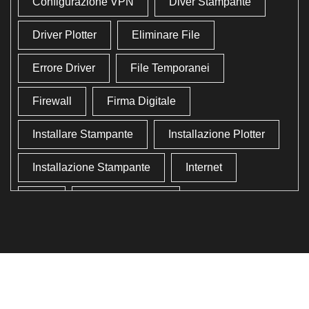
Configurazione VPN
Diver Stampante
Driver Plotter
Eliminare File
Errore Driver
File Temporanei
Firewall
Firma Digitale
Installare Stampante
Installazione Plotter
Installazione Stampante
Internet
Lan
Lavoro In Ufficio
Lettore Codici Fiscale
Lettore Smart Card
Lettore Tessera Sanitaria
Liberare Il Disco Fisso
Liberare Memoria