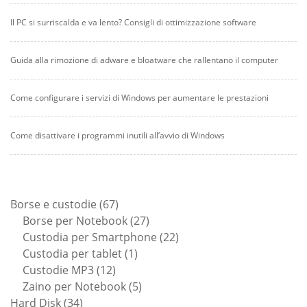
Il PC si surriscalda e va lento? Consigli di ottimizzazione software
Guida alla rimozione di adware e bloatware che rallentano il computer
Come configurare i servizi di Windows per aumentare le prestazioni
Come disattivare i programmi inutili all’avvio di Windows
67
Borse e custodie
67
prodotti
27
Borse per Notebook
27
prodotti
22
Custodia per Smartphone
22
1
prodotti
Custodia per tablet
1
12
prodotto
Custodie MP3
12
prodotti
5
Zaino per Notebook
5
34
prodotti
Hard Disk
34