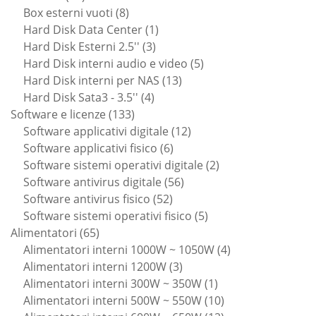
prodotti
8
Box esterni vuoti
8
prodotti
1
Hard Disk Data Center
1
3
prodotto
Hard Disk Esterni 2.5''
3
prodotti
5
Hard Disk interni audio e video
5
13
prodotti
Hard Disk interni per NAS
13
4
prodotti
Hard Disk Sata3 - 3.5''
4
133
prodotti
Software e licenze
133
prodotti
12
Software applicativi digitale
12
6
prodotti
Software applicativi fisico
6
prodotti
2
Software sistemi operativi digitale
2
56
prodotti
Software antivirus digitale
56
52
prodotti
Software antivirus fisico
52
prodotti
5
Software sistemi operativi fisico
5
65
prodotti
Alimentatori
65
prodotti
4
Alimentatori interni 1000W ~ 1050W
4
3
prodotti
Alimentatori interni 1200W
3
prodotti
1
Alimentatori interni 300W ~ 350W
1
prodotto
10
Alimentatori interni 500W ~ 550W
10