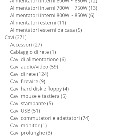
prodotti
12
Alimentatori interni 600W ~ 650W
12
prodotti
13
Alimentatori interni 700W ~ 750W
13
6
prodotti
Alimentatori interni 800W ~ 850W
6
11
prodotti
Alimentatori esterni
11
prodotti
5
Alimentatori esterni da casa
5
371
prodotti
Cavi
371
prodotti
27
Accessori
27
prodotti
1
Cablaggio di rete
1
prodotto
6
Cavi di alimentazione
6
59
prodotti
Cavi audio/video
59
124
prodotti
Cavi di rete
124
9
prodotti
Cavi firewire
9
prodotti
4
Cavi hard disk e floppy
4
5
prodotti
Cavi mouse e tastiera
5
5
prodotti
Cavi stampante
5
51
prodotti
Cavi USB
51
prodotti
74
Cavi commutatori e adattatori
74
1
prodotti
Cavi monitor
1
prodotto
3
Cavi prolunghe
3