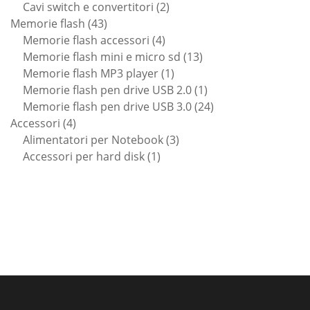
prodotti
2
Cavi switch e convertitori
2
43
prodotti
Memorie flash
43
prodotti
4
Memorie flash accessori
4
prodotti
13
Memorie flash mini e micro sd
13
1
prodotti
Memorie flash MP3 player
1
prodotto
1
Memorie flash pen drive USB 2.0
1
prodotto
24
Memorie flash pen drive USB 3.0
24
4
prodotti
Accessori
4
prodotti
3
Alimentatori per Notebook
3
1
prodotti
Accessori per hard disk
1
prodotto