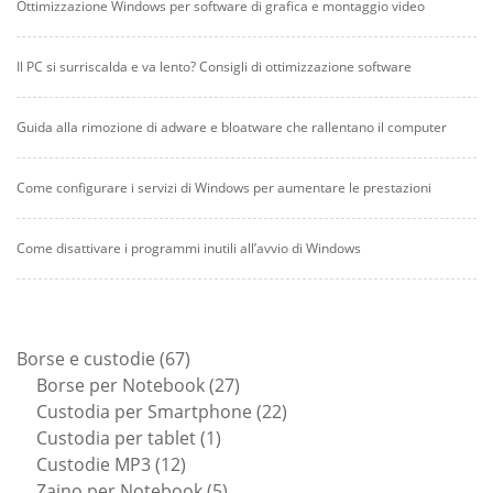
Ottimizzazione Windows per software di grafica e montaggio video
Il PC si surriscalda e va lento? Consigli di ottimizzazione software
Guida alla rimozione di adware e bloatware che rallentano il computer
Come configurare i servizi di Windows per aumentare le prestazioni
Come disattivare i programmi inutili all’avvio di Windows
67
Borse e custodie
67
prodotti
27
Borse per Notebook
27
prodotti
22
Custodia per Smartphone
22
1
prodotti
Custodia per tablet
1
12
prodotto
Custodie MP3
12
prodotti
5
Zaino per Notebook
5