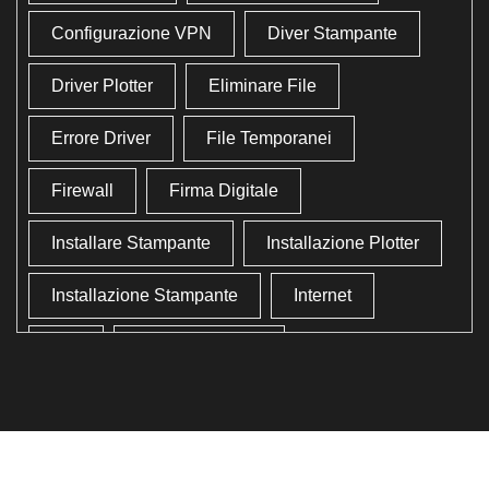
Configurazione VPN
Diver Stampante
Driver Plotter
Eliminare File
Errore Driver
File Temporanei
Firewall
Firma Digitale
Installare Stampante
Installazione Plotter
Installazione Stampante
Internet
Lan
Lavoro In Ufficio
Lettore Codici Fiscale
Lettore Smart Card
Lettore Tessera Sanitaria