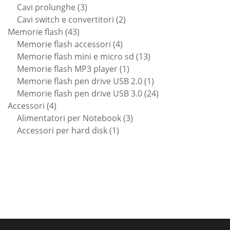
prodotto
3
Cavi prolunghe
3
prodotti
2
Cavi switch e convertitori
2
43
prodotti
Memorie flash
43
prodotti
4
Memorie flash accessori
4
prodotti
13
Memorie flash mini e micro sd
13
1
prodotti
Memorie flash MP3 player
1
prodotto
1
Memorie flash pen drive USB 2.0
1
prodotto
24
Memorie flash pen drive USB 3.0
24
4
prodotti
Accessori
4
prodotti
3
Alimentatori per Notebook
3
1
prodotti
Accessori per hard disk
1
prodotto