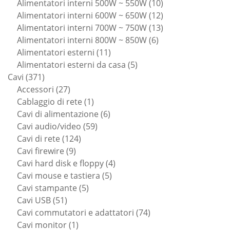
prodotto
10
Alimentatori interni 500W ~ 550W
10
prodotti
12
Alimentatori interni 600W ~ 650W
12
prodotti
13
Alimentatori interni 700W ~ 750W
13
6
prodotti
Alimentatori interni 800W ~ 850W
6
11
prodotti
Alimentatori esterni
11
prodotti
5
Alimentatori esterni da casa
5
371
prodotti
Cavi
371
prodotti
27
Accessori
27
prodotti
1
Cablaggio di rete
1
prodotto
6
Cavi di alimentazione
6
59
prodotti
Cavi audio/video
59
124
prodotti
Cavi di rete
124
9
prodotti
Cavi firewire
9
prodotti
4
Cavi hard disk e floppy
4
5
prodotti
Cavi mouse e tastiera
5
5
prodotti
Cavi stampante
5
51
prodotti
Cavi USB
51
prodotti
74
Cavi commutatori e adattatori
74
1
prodotti
Cavi monitor
1