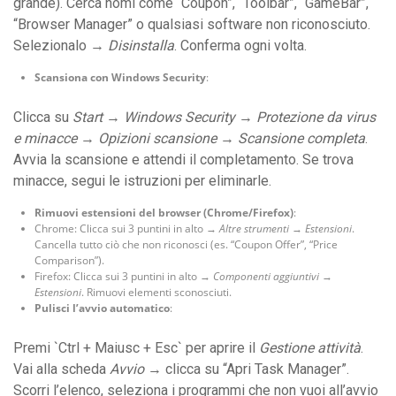
grande). Cerca nomi come “Coupon”, “Toolbar”, “GameBar”,
“Browser Manager” o qualsiasi software non riconosciuto.
Selezionalo →
Disinstalla
. Conferma ogni volta.
Scansiona con Windows Security
:
Clicca su
Start
→
Windows Security
→
Protezione da virus
e minacce
→
Opizioni scansione
→
Scansione completa
.
Avvia la scansione e attendi il completamento. Se trova
minacce, segui le istruzioni per eliminarle.
Rimuovi estensioni del browser (Chrome/Firefox)
:
Chrome: Clicca sui 3 puntini in alto →
Altre strumenti
→
Estensioni
.
Cancella tutto ciò che non riconosci (es. “Coupon Offer”, “Price
Comparison”).
Firefox: Clicca sui 3 puntini in alto →
Componenti aggiuntivi
→
Estensioni
. Rimuovi elementi sconosciuti.
Pulisci l’avvio automatico
:
Premi `Ctrl + Maiusc + Esc` per aprire il
Gestione attività
.
Vai alla scheda
Avvio
→ clicca su “Apri Task Manager”.
Scorri l’elenco, seleziona i programmi che non vuoi all’avvio