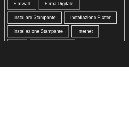
Firewall
Firma Digitale
Installare Stampante
Installazione Plotter
Installazione Stampante
Internet
Lan
Lavoro In Ufficio
Lettore Codici Fiscale
Lettore Smart Card
Lettore Tessera Sanitaria
Liberare Il Disco Fisso
Liberare Memoria
Ottimizzazione
Ottimizzazione Windows
Produttività
Programmi Inutili
Pulizia Approfondita
Pulizia Windows