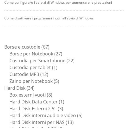
Come configurare i servizi di Windows per aumentare le prestazioni
Come disattivare i programmi inutili all’avvio di Windows
67
Borse e custodie
67
prodotti
27
Borse per Notebook
27
prodotti
22
Custodia per Smartphone
22
1
prodotti
Custodia per tablet
1
12
prodotto
Custodie MP3
12
prodotti
5
Zaino per Notebook
5
34
prodotti
Hard Disk
34
prodotti
8
Box esterni vuoti
8
prodotti
1
Hard Disk Data Center
1
3
prodotto
Hard Disk Esterni 2.5''
3
prodotti
5
Hard Disk interni audio e video
5
13
prodotti
Hard Disk interni per NAS
13