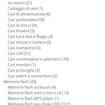
prodotti
27
Accessori
27
prodotti
1
Cablaggio di rete
1
prodotto
6
Cavi di alimentazione
6
59
prodotti
Cavi audio/video
59
124
prodotti
Cavi di rete
124
9
prodotti
Cavi firewire
9
prodotti
4
Cavi hard disk e floppy
4
5
prodotti
Cavi mouse e tastiera
5
5
prodotti
Cavi stampante
5
51
prodotti
Cavi USB
51
prodotti
74
Cavi commutatori e adattatori
74
1
prodotti
Cavi monitor
1
prodotto
3
Cavi prolunghe
3
prodotti
2
Cavi switch e convertitori
2
43
prodotti
Memorie flash
43
prodotti
4
Memorie flash accessori
4
prodotti
13
Memorie flash mini e micro sd
13
1
prodotti
Memorie flash MP3 player
1
prodotto
1
Memorie flash pen drive USB 2.0
1