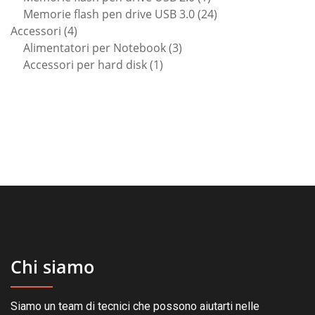
prodotto
24
Memorie flash pen drive USB 3.0
24
4
prodotti
Accessori
4
prodotti
3
Alimentatori per Notebook
3
1
prodotti
Accessori per hard disk
1
prodotto
Chi siamo
Siamo un team di tecnici che possono aiutarti nelle