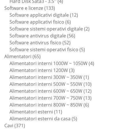
4
prodotti
Hard Disk Sata3 - 3.5''
4
133
prodotti
Software e licenze
133
prodotti
12
Software applicativi digitale
12
6
prodotti
Software applicativi fisico
6
prodotti
2
Software sistemi operativi digitale
2
56
prodotti
Software antivirus digitale
56
52
prodotti
Software antivirus fisico
52
prodotti
5
Software sistemi operativi fisico
5
65
prodotti
Alimentatori
65
prodotti
4
Alimentatori interni 1000W ~ 1050W
4
3
prodotti
Alimentatori interni 1200W
3
prodotti
1
Alimentatori interni 300W ~ 350W
1
prodotto
10
Alimentatori interni 500W ~ 550W
10
prodotti
12
Alimentatori interni 600W ~ 650W
12
prodotti
13
Alimentatori interni 700W ~ 750W
13
6
prodotti
Alimentatori interni 800W ~ 850W
6
11
prodotti
Alimentatori esterni
11
prodotti
5
Alimentatori esterni da casa
5
371
prodotti
Cavi
371