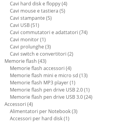
prodotti
4
Cavi hard disk e floppy
4
5
prodotti
Cavi mouse e tastiera
5
5
prodotti
Cavi stampante
5
51
prodotti
Cavi USB
51
prodotti
74
Cavi commutatori e adattatori
74
1
prodotti
Cavi monitor
1
prodotto
3
Cavi prolunghe
3
prodotti
2
Cavi switch e convertitori
2
43
prodotti
Memorie flash
43
prodotti
4
Memorie flash accessori
4
prodotti
13
Memorie flash mini e micro sd
13
1
prodotti
Memorie flash MP3 player
1
prodotto
1
Memorie flash pen drive USB 2.0
1
prodotto
24
Memorie flash pen drive USB 3.0
24
4
prodotti
Accessori
4
prodotti
3
Alimentatori per Notebook
3
1
prodotti
Accessori per hard disk
1
prodotto