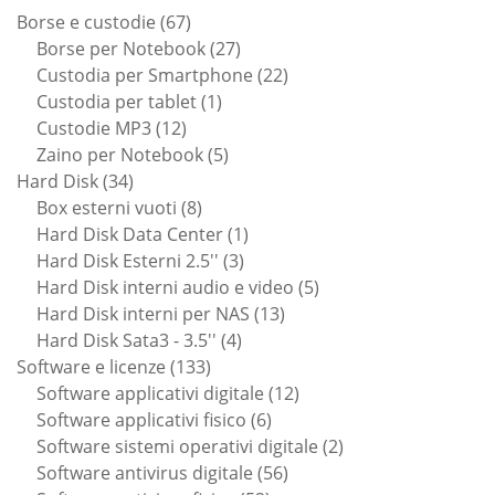
67
Borse e custodie
67
prodotti
27
Borse per Notebook
27
prodotti
22
Custodia per Smartphone
22
1
prodotti
Custodia per tablet
1
12
prodotto
Custodie MP3
12
prodotti
5
Zaino per Notebook
5
34
prodotti
Hard Disk
34
prodotti
8
Box esterni vuoti
8
prodotti
1
Hard Disk Data Center
1
3
prodotto
Hard Disk Esterni 2.5''
3
prodotti
5
Hard Disk interni audio e video
5
13
prodotti
Hard Disk interni per NAS
13
4
prodotti
Hard Disk Sata3 - 3.5''
4
133
prodotti
Software e licenze
133
prodotti
12
Software applicativi digitale
12
6
prodotti
Software applicativi fisico
6
prodotti
2
Software sistemi operativi digitale
2
56
prodotti
Software antivirus digitale
56