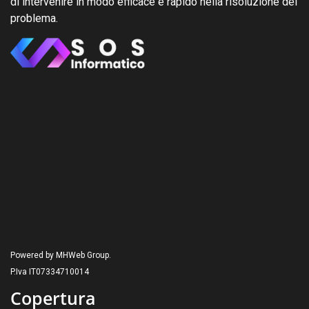
di intervenire in modo efficace e rapido nella risoluzione del
problema.
Powered by MHWeb Group.
P.Iva IT07334710014
Copertura