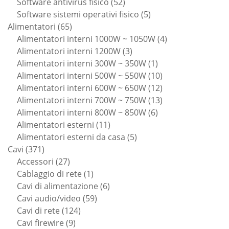
52
prodotti
Software antivirus fisico
52
prodotti
5
Software sistemi operativi fisico
5
65
prodotti
Alimentatori
65
prodotti
4
Alimentatori interni 1000W ~ 1050W
4
3
prodotti
Alimentatori interni 1200W
3
prodotti
1
Alimentatori interni 300W ~ 350W
1
prodotto
10
Alimentatori interni 500W ~ 550W
10
prodotti
12
Alimentatori interni 600W ~ 650W
12
prodotti
13
Alimentatori interni 700W ~ 750W
13
6
prodotti
Alimentatori interni 800W ~ 850W
6
11
prodotti
Alimentatori esterni
11
prodotti
5
Alimentatori esterni da casa
5
371
prodotti
Cavi
371
prodotti
27
Accessori
27
prodotti
1
Cablaggio di rete
1
prodotto
6
Cavi di alimentazione
6
59
prodotti
Cavi audio/video
59
124
prodotti
Cavi di rete
124
9
prodotti
Cavi firewire
9