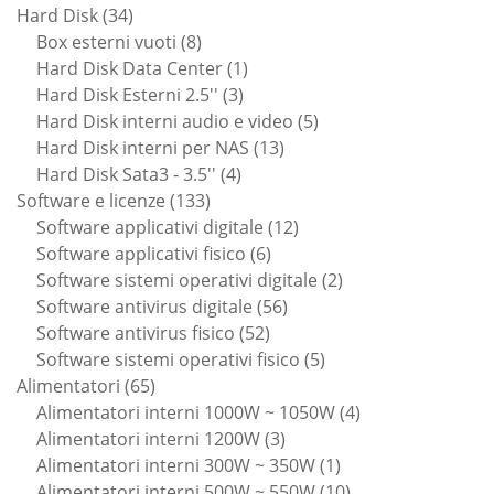
34
prodotti
Hard Disk
34
prodotti
8
Box esterni vuoti
8
prodotti
1
Hard Disk Data Center
1
3
prodotto
Hard Disk Esterni 2.5''
3
prodotti
5
Hard Disk interni audio e video
5
13
prodotti
Hard Disk interni per NAS
13
4
prodotti
Hard Disk Sata3 - 3.5''
4
133
prodotti
Software e licenze
133
prodotti
12
Software applicativi digitale
12
6
prodotti
Software applicativi fisico
6
prodotti
2
Software sistemi operativi digitale
2
56
prodotti
Software antivirus digitale
56
52
prodotti
Software antivirus fisico
52
prodotti
5
Software sistemi operativi fisico
5
65
prodotti
Alimentatori
65
prodotti
4
Alimentatori interni 1000W ~ 1050W
4
3
prodotti
Alimentatori interni 1200W
3
prodotti
1
Alimentatori interni 300W ~ 350W
1
prodotto
10
Alimentatori interni 500W ~ 550W
10