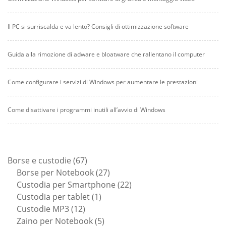
Il PC si surriscalda e va lento? Consigli di ottimizzazione software
Guida alla rimozione di adware e bloatware che rallentano il computer
Come configurare i servizi di Windows per aumentare le prestazioni
Come disattivare i programmi inutili all’avvio di Windows
67
Borse e custodie
67
prodotti
27
Borse per Notebook
27
prodotti
22
Custodia per Smartphone
22
1
prodotti
Custodia per tablet
1
12
prodotto
Custodie MP3
12
prodotti
5
Zaino per Notebook
5