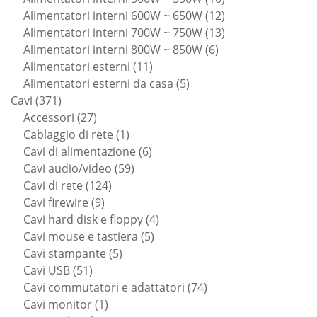
prodotti
12
Alimentatori interni 600W ~ 650W
12
prodotti
13
Alimentatori interni 700W ~ 750W
13
6
prodotti
Alimentatori interni 800W ~ 850W
6
11
prodotti
Alimentatori esterni
11
prodotti
5
Alimentatori esterni da casa
5
371
prodotti
Cavi
371
prodotti
27
Accessori
27
prodotti
1
Cablaggio di rete
1
prodotto
6
Cavi di alimentazione
6
59
prodotti
Cavi audio/video
59
124
prodotti
Cavi di rete
124
9
prodotti
Cavi firewire
9
prodotti
4
Cavi hard disk e floppy
4
5
prodotti
Cavi mouse e tastiera
5
5
prodotti
Cavi stampante
5
51
prodotti
Cavi USB
51
prodotti
74
Cavi commutatori e adattatori
74
1
prodotti
Cavi monitor
1