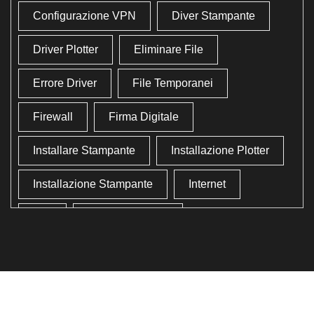
Configurazione VPN
Diver Stampante
Driver Plotter
Eliminare File
Errore Driver
File Temporanei
Firewall
Firma Digitale
Installare Stampante
Installazione Plotter
Installazione Stampante
Internet
Lan
Lavoro In Ufficio
Lettore Codici Fiscale
Lettore Smart Card
Lettore Tessera Sanitaria