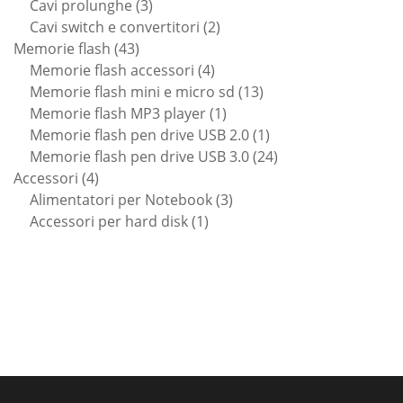
prodotto
3
Cavi prolunghe
3
prodotti
2
Cavi switch e convertitori
2
43
prodotti
Memorie flash
43
prodotti
4
Memorie flash accessori
4
prodotti
13
Memorie flash mini e micro sd
13
1
prodotti
Memorie flash MP3 player
1
prodotto
1
Memorie flash pen drive USB 2.0
1
prodotto
24
Memorie flash pen drive USB 3.0
24
4
prodotti
Accessori
4
prodotti
3
Alimentatori per Notebook
3
1
prodotti
Accessori per hard disk
1
prodotto