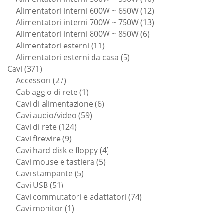
prodotti
12
Alimentatori interni 600W ~ 650W
12
prodotti
13
Alimentatori interni 700W ~ 750W
13
6
prodotti
Alimentatori interni 800W ~ 850W
6
11
prodotti
Alimentatori esterni
11
prodotti
5
Alimentatori esterni da casa
5
371
prodotti
Cavi
371
prodotti
27
Accessori
27
prodotti
1
Cablaggio di rete
1
prodotto
6
Cavi di alimentazione
6
59
prodotti
Cavi audio/video
59
124
prodotti
Cavi di rete
124
9
prodotti
Cavi firewire
9
prodotti
4
Cavi hard disk e floppy
4
5
prodotti
Cavi mouse e tastiera
5
5
prodotti
Cavi stampante
5
51
prodotti
Cavi USB
51
prodotti
74
Cavi commutatori e adattatori
74
1
prodotti
Cavi monitor
1