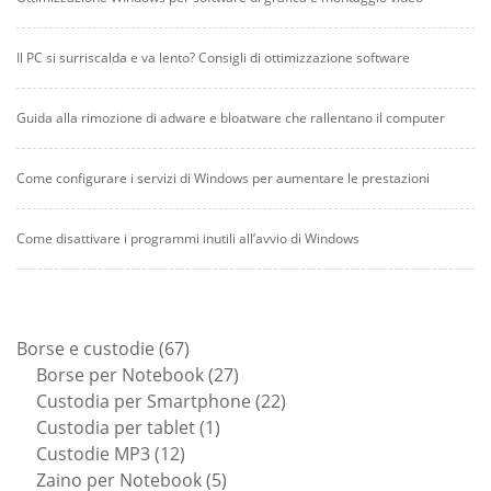
Il PC si surriscalda e va lento? Consigli di ottimizzazione software
Guida alla rimozione di adware e bloatware che rallentano il computer
Come configurare i servizi di Windows per aumentare le prestazioni
Come disattivare i programmi inutili all’avvio di Windows
67
Borse e custodie
67
prodotti
27
Borse per Notebook
27
prodotti
22
Custodia per Smartphone
22
1
prodotti
Custodia per tablet
1
12
prodotto
Custodie MP3
12
prodotti
5
Zaino per Notebook
5