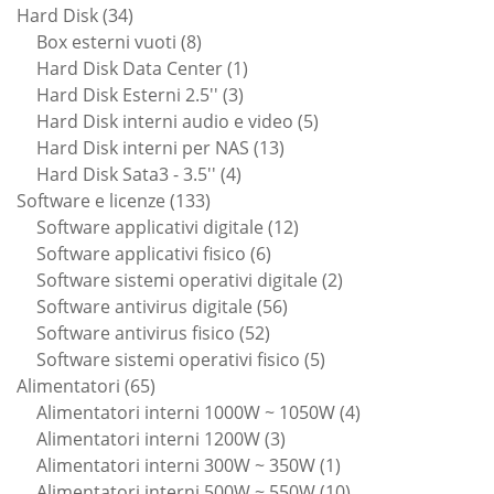
34
prodotti
Hard Disk
34
prodotti
8
Box esterni vuoti
8
prodotti
1
Hard Disk Data Center
1
3
prodotto
Hard Disk Esterni 2.5''
3
prodotti
5
Hard Disk interni audio e video
5
13
prodotti
Hard Disk interni per NAS
13
4
prodotti
Hard Disk Sata3 - 3.5''
4
133
prodotti
Software e licenze
133
prodotti
12
Software applicativi digitale
12
6
prodotti
Software applicativi fisico
6
prodotti
2
Software sistemi operativi digitale
2
56
prodotti
Software antivirus digitale
56
52
prodotti
Software antivirus fisico
52
prodotti
5
Software sistemi operativi fisico
5
65
prodotti
Alimentatori
65
prodotti
4
Alimentatori interni 1000W ~ 1050W
4
3
prodotti
Alimentatori interni 1200W
3
prodotti
1
Alimentatori interni 300W ~ 350W
1
prodotto
10
Alimentatori interni 500W ~ 550W
10