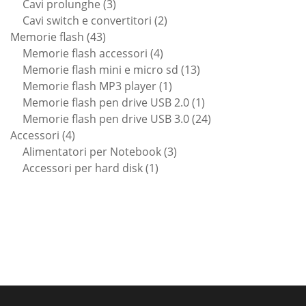
prodotto
3
Cavi prolunghe
3
prodotti
2
Cavi switch e convertitori
2
43
prodotti
Memorie flash
43
prodotti
4
Memorie flash accessori
4
prodotti
13
Memorie flash mini e micro sd
13
1
prodotti
Memorie flash MP3 player
1
prodotto
1
Memorie flash pen drive USB 2.0
1
prodotto
24
Memorie flash pen drive USB 3.0
24
4
prodotti
Accessori
4
prodotti
3
Alimentatori per Notebook
3
1
prodotti
Accessori per hard disk
1
prodotto