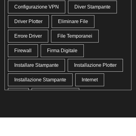
Configurazione VPN
Diver Stampante
Driver Plotter
Eliminare File
Errore Driver
File Temporanei
Firewall
Firma Digitale
Installare Stampante
Installazione Plotter
Installazione Stampante
Internet
Lan
Lavoro In Ufficio
Lettore Codici Fiscale
Lettore Smart Card
Lettore Tessera Sanitaria