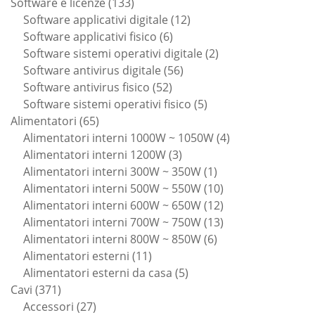
133
prodotti
Software e licenze
133
prodotti
12
Software applicativi digitale
12
6
prodotti
Software applicativi fisico
6
prodotti
2
Software sistemi operativi digitale
2
56
prodotti
Software antivirus digitale
56
52
prodotti
Software antivirus fisico
52
prodotti
5
Software sistemi operativi fisico
5
65
prodotti
Alimentatori
65
prodotti
4
Alimentatori interni 1000W ~ 1050W
4
3
prodotti
Alimentatori interni 1200W
3
prodotti
1
Alimentatori interni 300W ~ 350W
1
prodotto
10
Alimentatori interni 500W ~ 550W
10
prodotti
12
Alimentatori interni 600W ~ 650W
12
prodotti
13
Alimentatori interni 700W ~ 750W
13
6
prodotti
Alimentatori interni 800W ~ 850W
6
11
prodotti
Alimentatori esterni
11
prodotti
5
Alimentatori esterni da casa
5
371
prodotti
Cavi
371
prodotti
27
Accessori
27