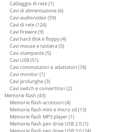
prodotti
1
Cablaggio di rete
1
prodotto
6
Cavi di alimentazione
6
59
prodotti
Cavi audio/video
59
124
prodotti
Cavi di rete
124
9
prodotti
Cavi firewire
9
prodotti
4
Cavi hard disk e floppy
4
5
prodotti
Cavi mouse e tastiera
5
5
prodotti
Cavi stampante
5
51
prodotti
Cavi USB
51
prodotti
74
Cavi commutatori e adattatori
74
1
prodotti
Cavi monitor
1
prodotto
3
Cavi prolunghe
3
prodotti
2
Cavi switch e convertitori
2
43
prodotti
Memorie flash
43
prodotti
4
Memorie flash accessori
4
prodotti
13
Memorie flash mini e micro sd
13
1
prodotti
Memorie flash MP3 player
1
prodotto
1
Memorie flash pen drive USB 2.0
1
prodotto
24
Memorie flash pen drive USB 3.0
24