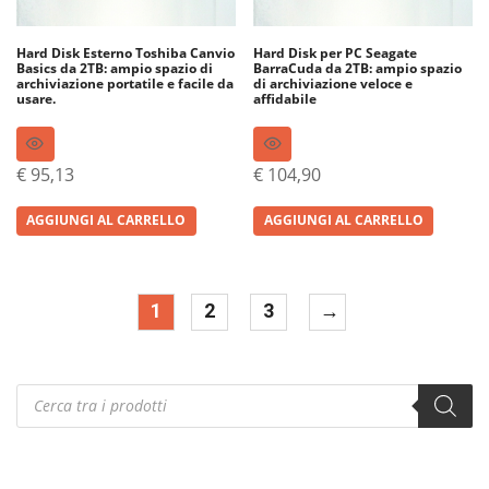
Hard Disk Esterno Toshiba Canvio
Hard Disk per PC Seagate
Basics da 2TB: ampio spazio di
BarraCuda da 2TB: ampio spazio
archiviazione portatile e facile da
di archiviazione veloce e
usare.
affidabile
€
95,13
€
104,90
AGGIUNGI AL CARRELLO
AGGIUNGI AL CARRELLO
1
2
3
→
Products
search