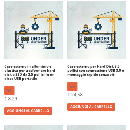
Case esterno in alluminio e
Case esterno per Hard Disk 3.5
plastica per trasformare hard
pollici con connessione USB 3.0 e
disk o SSD da 2.5 pollici in un
montaggio rapido senza viti
disco USB portatile
€
24,58
€
8,29
AGGIUNGI AL CARRELLO
AGGIUNGI AL CARRELLO