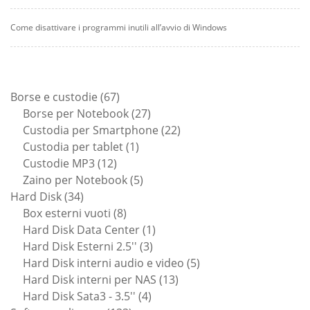
Come disattivare i programmi inutili all’avvio di Windows
67
Borse e custodie
67
prodotti
27
Borse per Notebook
27
prodotti
22
Custodia per Smartphone
22
1
prodotti
Custodia per tablet
1
12
prodotto
Custodie MP3
12
prodotti
5
Zaino per Notebook
5
34
prodotti
Hard Disk
34
prodotti
8
Box esterni vuoti
8
prodotti
1
Hard Disk Data Center
1
3
prodotto
Hard Disk Esterni 2.5''
3
prodotti
5
Hard Disk interni audio e video
5
13
prodotti
Hard Disk interni per NAS
13
4
prodotti
Hard Disk Sata3 - 3.5''
4