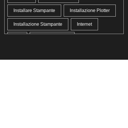
Installare Stampante
Installazione Plotter
Installazione Stampante
Internet
Lan
Lavoro In Ufficio
Lettore Codici Fiscale
Lettore Smart Card
Lettore Tessera Sanitaria
Liberare Il Disco Fisso
Liberare Memoria
Ottimizzazione
Ottimizzazione Windows
Produttività
Programmi Inutili
Pulizia Approfondita
Pulizia Windows