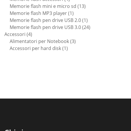
prodotti
13
Memorie flash mini e micro sd
13
1
prodotti
Memorie flash MP3 player
1
prodotto
1
Memorie flash pen drive USB 2.0
1
prodotto
24
Memorie flash pen drive USB 3.0
24
4
prodotti
Accessori
4
prodotti
3
Alimentatori per Notebook
3
1
prodotti
Accessori per hard disk
1
prodotto