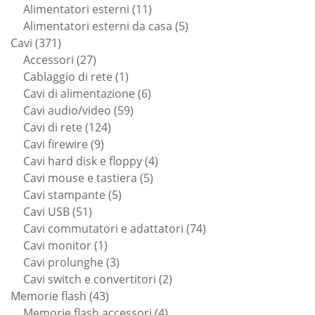
11
prodotti
Alimentatori esterni
11
prodotti
5
Alimentatori esterni da casa
5
371
prodotti
Cavi
371
prodotti
27
Accessori
27
prodotti
1
Cablaggio di rete
1
prodotto
6
Cavi di alimentazione
6
59
prodotti
Cavi audio/video
59
124
prodotti
Cavi di rete
124
9
prodotti
Cavi firewire
9
prodotti
4
Cavi hard disk e floppy
4
5
prodotti
Cavi mouse e tastiera
5
5
prodotti
Cavi stampante
5
51
prodotti
Cavi USB
51
prodotti
74
Cavi commutatori e adattatori
74
1
prodotti
Cavi monitor
1
prodotto
3
Cavi prolunghe
3
prodotti
2
Cavi switch e convertitori
2
43
prodotti
Memorie flash
43
prodotti
4
Memorie flash accessori
4