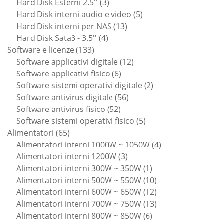
3
prodotto
Hard Disk Esterni 2.5''
3
prodotti
5
Hard Disk interni audio e video
5
13
prodotti
Hard Disk interni per NAS
13
4
prodotti
Hard Disk Sata3 - 3.5''
4
133
prodotti
Software e licenze
133
prodotti
12
Software applicativi digitale
12
6
prodotti
Software applicativi fisico
6
prodotti
2
Software sistemi operativi digitale
2
56
prodotti
Software antivirus digitale
56
52
prodotti
Software antivirus fisico
52
prodotti
5
Software sistemi operativi fisico
5
65
prodotti
Alimentatori
65
prodotti
4
Alimentatori interni 1000W ~ 1050W
4
3
prodotti
Alimentatori interni 1200W
3
prodotti
1
Alimentatori interni 300W ~ 350W
1
prodotto
10
Alimentatori interni 500W ~ 550W
10
prodotti
12
Alimentatori interni 600W ~ 650W
12
prodotti
13
Alimentatori interni 700W ~ 750W
13
6
prodotti
Alimentatori interni 800W ~ 850W
6