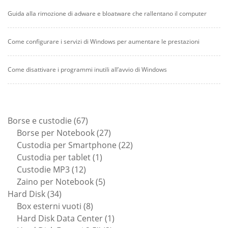
Guida alla rimozione di adware e bloatware che rallentano il computer
Come configurare i servizi di Windows per aumentare le prestazioni
Come disattivare i programmi inutili all’avvio di Windows
67
Borse e custodie
67
prodotti
27
Borse per Notebook
27
prodotti
22
Custodia per Smartphone
22
1
prodotti
Custodia per tablet
1
12
prodotto
Custodie MP3
12
prodotti
5
Zaino per Notebook
5
34
prodotti
Hard Disk
34
prodotti
8
Box esterni vuoti
8
prodotti
1
Hard Disk Data Center
1