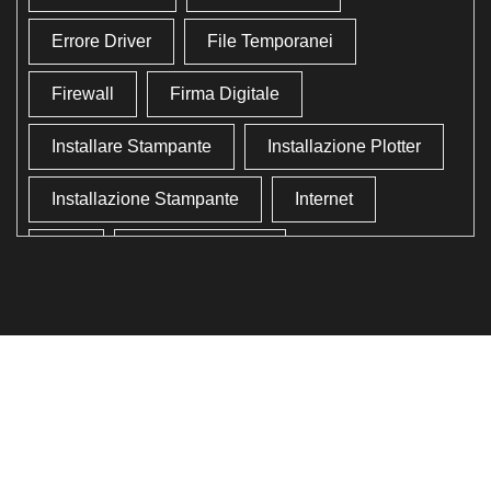
Errore Driver
File Temporanei
Firewall
Firma Digitale
Installare Stampante
Installazione Plotter
Installazione Stampante
Internet
Lan
Lavoro In Ufficio
Lettore Codici Fiscale
Lettore Smart Card
Lettore Tessera Sanitaria
Liberare Il Disco Fisso
Liberare Memoria
Ottimizzazione
Ottimizzazione Windows