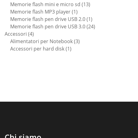
prodotti
13
Memorie flash mini e micro sd
13
1
prodotti
Memorie flash MP3 player
1
prodotto
1
Memorie flash pen drive USB 2.0
1
prodotto
24
Memorie flash pen drive USB 3.0
24
4
prodotti
Accessori
4
prodotti
3
Alimentatori per Notebook
3
1
prodotti
Accessori per hard disk
1
prodotto
Chi siamo