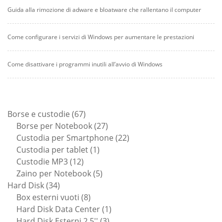
Guida alla rimozione di adware e bloatware che rallentano il computer
Come configurare i servizi di Windows per aumentare le prestazioni
Come disattivare i programmi inutili all’avvio di Windows
67
Borse e custodie
67
prodotti
27
Borse per Notebook
27
prodotti
22
Custodia per Smartphone
22
1
prodotti
Custodia per tablet
1
12
prodotto
Custodie MP3
12
prodotti
5
Zaino per Notebook
5
34
prodotti
Hard Disk
34
prodotti
8
Box esterni vuoti
8
prodotti
1
Hard Disk Data Center
1
3
prodotto
Hard Disk Esterni 2.5''
3