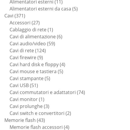
11
prodotti
Alimentatori esterni
11
prodotti
5
Alimentatori esterni da casa
5
371
prodotti
Cavi
371
prodotti
27
Accessori
27
prodotti
1
Cablaggio di rete
1
prodotto
6
Cavi di alimentazione
6
59
prodotti
Cavi audio/video
59
124
prodotti
Cavi di rete
124
9
prodotti
Cavi firewire
9
prodotti
4
Cavi hard disk e floppy
4
5
prodotti
Cavi mouse e tastiera
5
5
prodotti
Cavi stampante
5
51
prodotti
Cavi USB
51
prodotti
74
Cavi commutatori e adattatori
74
1
prodotti
Cavi monitor
1
prodotto
3
Cavi prolunghe
3
prodotti
2
Cavi switch e convertitori
2
43
prodotti
Memorie flash
43
prodotti
4
Memorie flash accessori
4