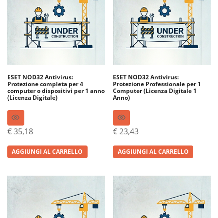
ESET NOD32 Antivirus:
ESET NOD32 Antivirus:
Protezione completa per 4
Protezione Professionale per 1
computer o dispositivi per 1 anno
Computer (Licenza Digitale 1
(Licenza Digitale)
Anno)
€
35,18
€
23,43
AGGIUNGI AL CARRELLO
AGGIUNGI AL CARRELLO