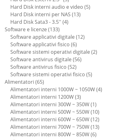
prodotti
5
Hard Disk interni audio e video
5
13
prodotti
Hard Disk interni per NAS
13
4
prodotti
Hard Disk Sata3 - 3.5''
4
133
prodotti
Software e licenze
133
prodotti
12
Software applicativi digitale
12
6
prodotti
Software applicativi fisico
6
prodotti
2
Software sistemi operativi digitale
2
56
prodotti
Software antivirus digitale
56
52
prodotti
Software antivirus fisico
52
prodotti
5
Software sistemi operativi fisico
5
65
prodotti
Alimentatori
65
prodotti
4
Alimentatori interni 1000W ~ 1050W
4
3
prodotti
Alimentatori interni 1200W
3
prodotti
1
Alimentatori interni 300W ~ 350W
1
prodotto
10
Alimentatori interni 500W ~ 550W
10
prodotti
12
Alimentatori interni 600W ~ 650W
12
prodotti
13
Alimentatori interni 700W ~ 750W
13
6
prodotti
Alimentatori interni 800W ~ 850W
6