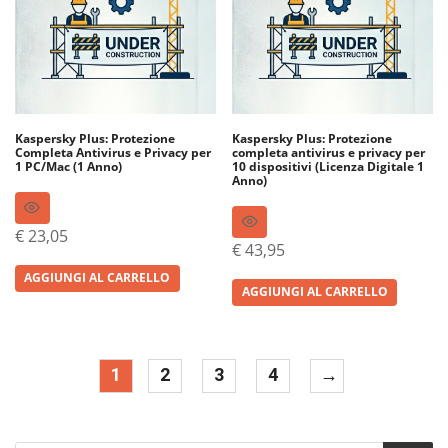
Kaspersky Plus: Protezione
Kaspersky Plus: Protezione
Completa Antivirus e Privacy per
completa antivirus e privacy per
1 PC/Mac (1 Anno)
10 dispositivi (Licenza Digitale 1
Anno)
€
23,05
€
43,95
AGGIUNGI AL CARRELLO
AGGIUNGI AL CARRELLO
1
2
3
4
→