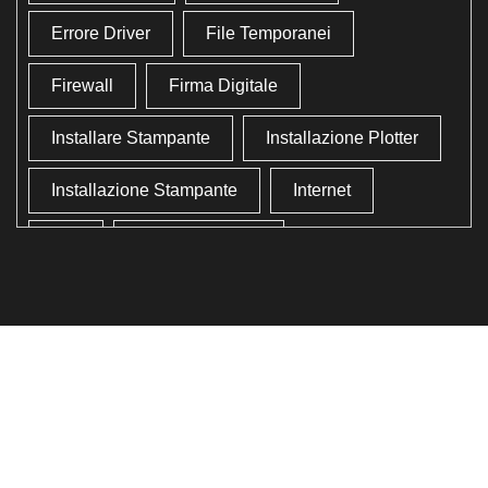
Errore Driver
File Temporanei
Firewall
Firma Digitale
Installare Stampante
Installazione Plotter
Installazione Stampante
Internet
Lan
Lavoro In Ufficio
Lettore Codici Fiscale
Lettore Smart Card
Lettore Tessera Sanitaria
Liberare Il Disco Fisso
Liberare Memoria
Ottimizzazione
Ottimizzazione Windows