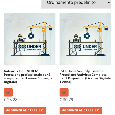
Antivirus ESET NOD32:
ESET Home Security Essential:
Protezione professionale per 2
Protezione Antivirus Completa
computer per 1 anno (Consegna
per 2 Dispositivi (Licenza Digitale
Digitale)
1 Anno)
€
25,28
€
30,79
AGGIUNGI AL CARRELLO
AGGIUNGI AL CARRELLO