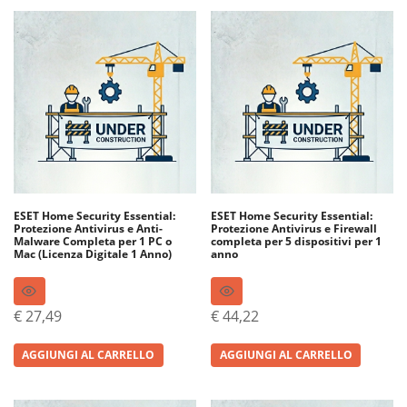
ESET Home Security Essential:
ESET Home Security Essential:
Protezione Antivirus e Anti-
Protezione Antivirus e Firewall
Malware Completa per 1 PC o
completa per 5 dispositivi per 1
Mac (Licenza Digitale 1 Anno)
anno
€
27,49
€
44,22
AGGIUNGI AL CARRELLO
AGGIUNGI AL CARRELLO