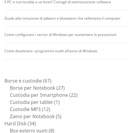
Il PC si surriscalda e va lento? Consigli di ottimizzazione software
Guida alla rimozione di adware e bloatware che rallentano il computer
Come configurare i servizi di Windows per aumentare le prestazioni
Come disattivare i programmi inutili all’avvio di Windows
67
Borse e custodie
67
prodotti
27
Borse per Notebook
27
prodotti
22
Custodia per Smartphone
22
1
prodotti
Custodia per tablet
1
12
prodotto
Custodie MP3
12
prodotti
5
Zaino per Notebook
5
34
prodotti
Hard Disk
34
prodotti
8
Box esterni vuoti
8