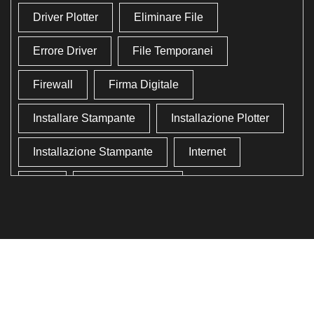
Driver Plotter
Eliminare File
Errore Driver
File Temporanei
Firewall
Firma Digitale
Installare Stampante
Installazione Plotter
Installazione Stampante
Internet
Lan
Lavoro In Ufficio
Lettore Codici Fiscale
Lettore Smart Card
Lettore Tessera Sanitaria
Liberare Il Disco Fisso
Liberare Memoria