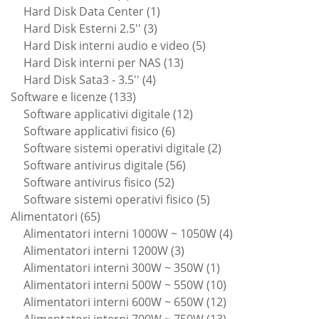
prodotti
1
Hard Disk Data Center
1
3
prodotto
Hard Disk Esterni 2.5''
3
prodotti
5
Hard Disk interni audio e video
5
13
prodotti
Hard Disk interni per NAS
13
4
prodotti
Hard Disk Sata3 - 3.5''
4
133
prodotti
Software e licenze
133
prodotti
12
Software applicativi digitale
12
6
prodotti
Software applicativi fisico
6
prodotti
2
Software sistemi operativi digitale
2
56
prodotti
Software antivirus digitale
56
52
prodotti
Software antivirus fisico
52
prodotti
5
Software sistemi operativi fisico
5
65
prodotti
Alimentatori
65
prodotti
4
Alimentatori interni 1000W ~ 1050W
4
3
prodotti
Alimentatori interni 1200W
3
prodotti
1
Alimentatori interni 300W ~ 350W
1
prodotto
10
Alimentatori interni 500W ~ 550W
10
prodotti
12
Alimentatori interni 600W ~ 650W
12
prodotti
13