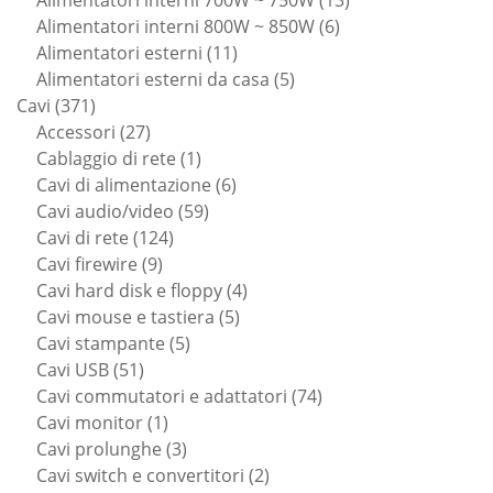
Alimentatori interni 700W ~ 750W
13
6
prodotti
Alimentatori interni 800W ~ 850W
6
11
prodotti
Alimentatori esterni
11
prodotti
5
Alimentatori esterni da casa
5
371
prodotti
Cavi
371
prodotti
27
Accessori
27
prodotti
1
Cablaggio di rete
1
prodotto
6
Cavi di alimentazione
6
59
prodotti
Cavi audio/video
59
124
prodotti
Cavi di rete
124
9
prodotti
Cavi firewire
9
prodotti
4
Cavi hard disk e floppy
4
5
prodotti
Cavi mouse e tastiera
5
5
prodotti
Cavi stampante
5
51
prodotti
Cavi USB
51
prodotti
74
Cavi commutatori e adattatori
74
1
prodotti
Cavi monitor
1
prodotto
3
Cavi prolunghe
3
prodotti
2
Cavi switch e convertitori
2