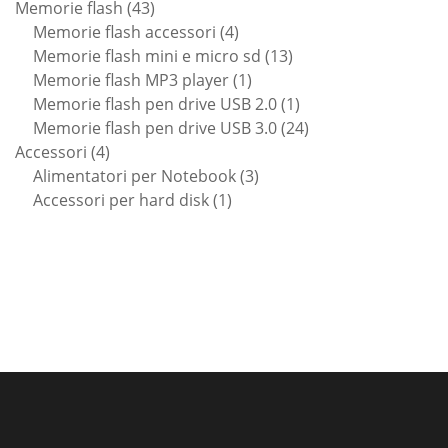
43
prodotti
Memorie flash
43
prodotti
4
Memorie flash accessori
4
prodotti
13
Memorie flash mini e micro sd
13
1
prodotti
Memorie flash MP3 player
1
prodotto
1
Memorie flash pen drive USB 2.0
1
prodotto
24
Memorie flash pen drive USB 3.0
24
4
prodotti
Accessori
4
prodotti
3
Alimentatori per Notebook
3
1
prodotti
Accessori per hard disk
1
prodotto