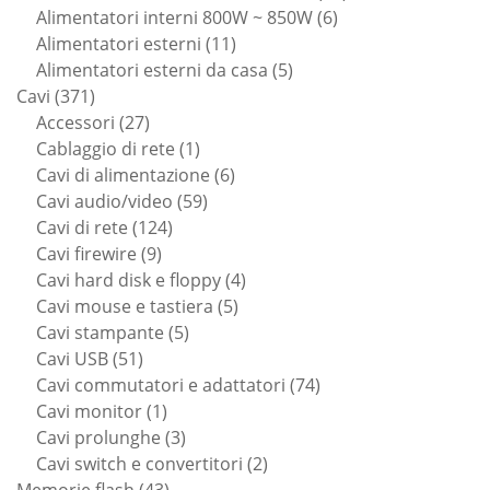
6
prodotti
Alimentatori interni 800W ~ 850W
6
11
prodotti
Alimentatori esterni
11
prodotti
5
Alimentatori esterni da casa
5
371
prodotti
Cavi
371
prodotti
27
Accessori
27
prodotti
1
Cablaggio di rete
1
prodotto
6
Cavi di alimentazione
6
59
prodotti
Cavi audio/video
59
124
prodotti
Cavi di rete
124
9
prodotti
Cavi firewire
9
prodotti
4
Cavi hard disk e floppy
4
5
prodotti
Cavi mouse e tastiera
5
5
prodotti
Cavi stampante
5
51
prodotti
Cavi USB
51
prodotti
74
Cavi commutatori e adattatori
74
1
prodotti
Cavi monitor
1
prodotto
3
Cavi prolunghe
3
prodotti
2
Cavi switch e convertitori
2
43
prodotti
Memorie flash
43