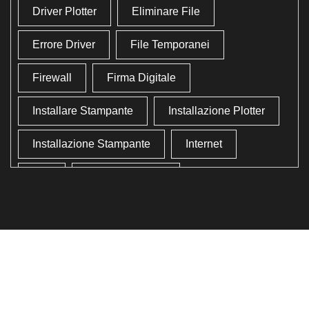
Driver Plotter
Eliminare File
Errore Driver
File Temporanei
Firewall
Firma Digitale
Installare Stampante
Installazione Plotter
Installazione Stampante
Internet
Lan
Lavoro In Ufficio
Lettore Codici Fiscale
Lettore Smart Card
Lettore Tessera Sanitaria
Liberare Il Disco Fisso
Liberare Memoria