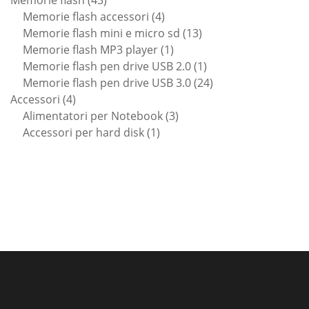
prodotti
4
Memorie flash accessori
4
prodotti
13
Memorie flash mini e micro sd
13
1
prodotti
Memorie flash MP3 player
1
prodotto
1
Memorie flash pen drive USB 2.0
1
prodotto
24
Memorie flash pen drive USB 3.0
24
4
prodotti
Accessori
4
prodotti
3
Alimentatori per Notebook
3
1
prodotti
Accessori per hard disk
1
prodotto