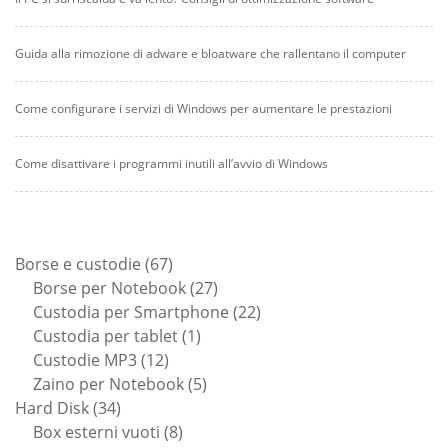
Guida alla rimozione di adware e bloatware che rallentano il computer
Come configurare i servizi di Windows per aumentare le prestazioni
Come disattivare i programmi inutili all’avvio di Windows
67
Borse e custodie
67
prodotti
27
Borse per Notebook
27
prodotti
22
Custodia per Smartphone
22
1
prodotti
Custodia per tablet
1
12
prodotto
Custodie MP3
12
prodotti
5
Zaino per Notebook
5
34
prodotti
Hard Disk
34
prodotti
8
Box esterni vuoti
8