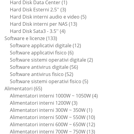
prodotti
1
Hard Disk Data Center
1
3
prodotto
Hard Disk Esterni 2.5''
3
prodotti
5
Hard Disk interni audio e video
5
13
prodotti
Hard Disk interni per NAS
13
4
prodotti
Hard Disk Sata3 - 3.5''
4
133
prodotti
Software e licenze
133
prodotti
12
Software applicativi digitale
12
6
prodotti
Software applicativi fisico
6
prodotti
2
Software sistemi operativi digitale
2
56
prodotti
Software antivirus digitale
56
52
prodotti
Software antivirus fisico
52
prodotti
5
Software sistemi operativi fisico
5
65
prodotti
Alimentatori
65
prodotti
4
Alimentatori interni 1000W ~ 1050W
4
3
prodotti
Alimentatori interni 1200W
3
prodotti
1
Alimentatori interni 300W ~ 350W
1
prodotto
10
Alimentatori interni 500W ~ 550W
10
prodotti
12
Alimentatori interni 600W ~ 650W
12
prodotti
13
Alimentatori interni 700W ~ 750W
13