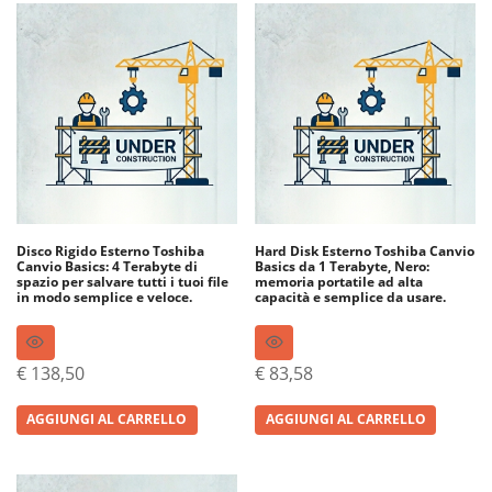
Disco Rigido Esterno Toshiba
Hard Disk Esterno Toshiba Canvio
Canvio Basics: 4 Terabyte di
Basics da 1 Terabyte, Nero:
spazio per salvare tutti i tuoi file
memoria portatile ad alta
in modo semplice e veloce.
capacità e semplice da usare.
€
138,50
€
83,58
AGGIUNGI AL CARRELLO
AGGIUNGI AL CARRELLO