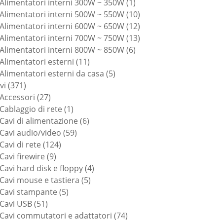
prodotti
1
Alimentatori interni 300W ~ 350W
1
prodotto
10
Alimentatori interni 500W ~ 550W
10
prodotti
12
Alimentatori interni 600W ~ 650W
12
prodotti
13
Alimentatori interni 700W ~ 750W
13
6
prodotti
Alimentatori interni 800W ~ 850W
6
11
prodotti
Alimentatori esterni
11
prodotti
5
Alimentatori esterni da casa
5
371
prodotti
vi
371
prodotti
27
Accessori
27
prodotti
1
Cablaggio di rete
1
prodotto
6
Cavi di alimentazione
6
59
prodotti
Cavi audio/video
59
124
prodotti
Cavi di rete
124
9
prodotti
Cavi firewire
9
prodotti
4
Cavi hard disk e floppy
4
5
prodotti
Cavi mouse e tastiera
5
5
prodotti
Cavi stampante
5
51
prodotti
Cavi USB
51
prodotti
74
Cavi commutatori e adattatori
74