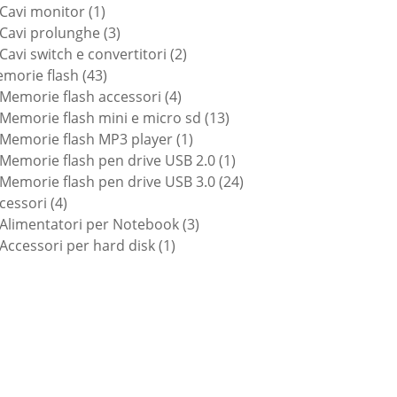
1
prodotti
Cavi monitor
1
prodotto
3
Cavi prolunghe
3
prodotti
2
Cavi switch e convertitori
2
43
prodotti
morie flash
43
prodotti
4
Memorie flash accessori
4
prodotti
13
Memorie flash mini e micro sd
13
1
prodotti
Memorie flash MP3 player
1
prodotto
1
Memorie flash pen drive USB 2.0
1
prodotto
24
Memorie flash pen drive USB 3.0
24
4
prodotti
cessori
4
prodotti
3
Alimentatori per Notebook
3
1
prodotti
Accessori per hard disk
1
prodotto