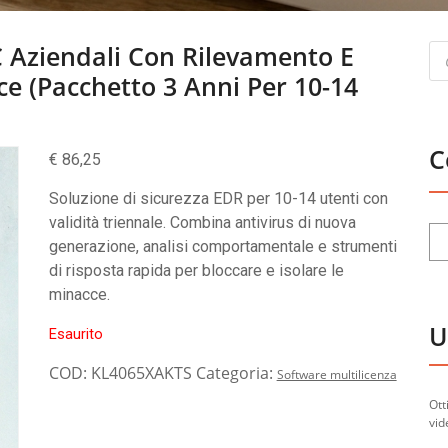
Pr
 Aziendali Con Rilevamento E
se
ce (Pacchetto 3 Anni Per 10-14
C
€
86,25
Soluzione di sicurezza EDR per 10-14 utenti con
validità triennale. Combina antivirus di nuova
generazione, analisi comportamentale e strumenti
di risposta rapida per bloccare e isolare le
minacce.
U
Esaurito
COD:
KL4065XAKTS
Categoria:
Software multilicenza
Ott
vid