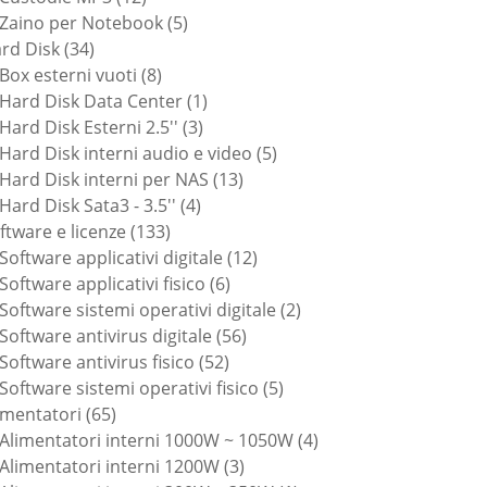
prodotti
5
Zaino per Notebook
5
34
prodotti
rd Disk
34
prodotti
8
Box esterni vuoti
8
prodotti
1
Hard Disk Data Center
1
3
prodotto
Hard Disk Esterni 2.5''
3
prodotti
5
Hard Disk interni audio e video
5
13
prodotti
Hard Disk interni per NAS
13
4
prodotti
Hard Disk Sata3 - 3.5''
4
133
prodotti
ftware e licenze
133
prodotti
12
Software applicativi digitale
12
6
prodotti
Software applicativi fisico
6
prodotti
2
Software sistemi operativi digitale
2
56
prodotti
Software antivirus digitale
56
52
prodotti
Software antivirus fisico
52
prodotti
5
Software sistemi operativi fisico
5
65
prodotti
imentatori
65
prodotti
4
Alimentatori interni 1000W ~ 1050W
4
3
prodotti
Alimentatori interni 1200W
3