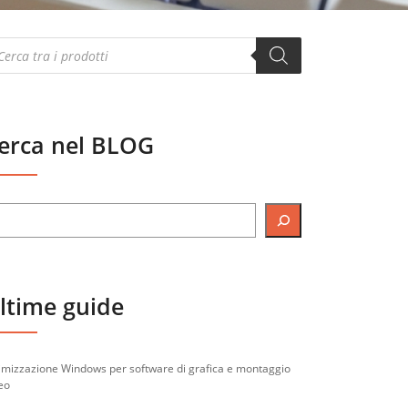
oducts
arch
erca nel BLOG
ltime guide
imizzazione Windows per software di grafica e montaggio
eo