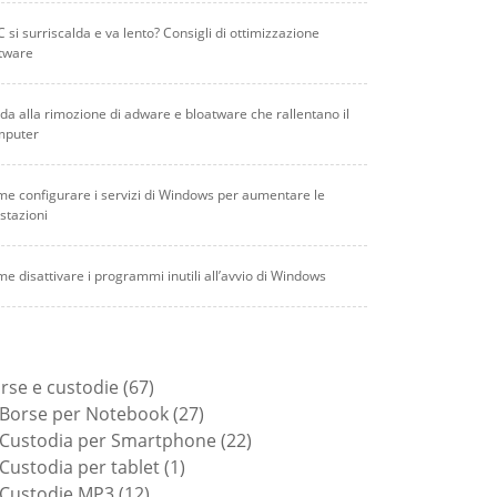
PC si surriscalda e va lento? Consigli di ottimizzazione
tware
da alla rimozione di adware e bloatware che rallentano il
mputer
e configurare i servizi di Windows per aumentare le
stazioni
e disattivare i programmi inutili all’avvio di Windows
67
rse e custodie
67
prodotti
27
Borse per Notebook
27
prodotti
22
Custodia per Smartphone
22
1
prodotti
Custodia per tablet
1
12
prodotto
Custodie MP3
12