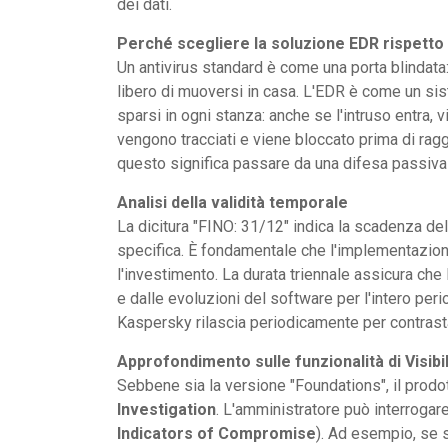
dei dati.
Perché scegliere la soluzione EDR rispetto 
Un antivirus standard è come una porta blindata:
libero di muoversi in casa. L'EDR è come un sis
sparsi in ogni stanza: anche se l'intruso entra,
vengono tracciati e viene bloccato prima di ragg
questo significa passare da una difesa passiva
Analisi della validità temporale
La dicitura "FINO: 31/12" indica la scadenza del 
specifica. È fondamentale che l'implementazio
l'investimento. La durata triennale assicura che
e dalle evoluzioni del software per l'intero per
Kaspersky rilascia periodicamente per contrast
Approfondimento sulle funzionalità di Visibil
Sebbene sia la versione "Foundations", il prodott
Investigation
. L'amministratore può interrogar
Indicators of Compromise
). Ad esempio, se s