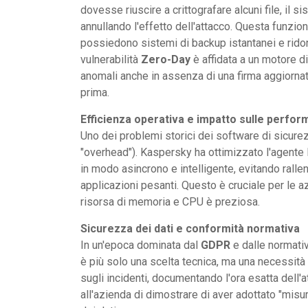
dovesse riuscire a crittografare alcuni file, il sis
annullando l'effetto dell'attacco. Questa funzi
possiedono sistemi di backup istantanei e ridon
vulnerabilità
Zero-Day
è affidata a un motore di
anomali anche in assenza di una firma aggiorna
prima.
Efficienza operativa e impatto sulle perfo
Uno dei problemi storici dei software di sicurez
"overhead"). Kaspersky ha ottimizzato l'agente
in modo asincrono e intelligente, evitando ralle
applicazioni pesanti. Questo è cruciale per le 
risorsa di memoria e CPU è preziosa.
Sicurezza dei dati e conformità normativa
In un'epoca dominata dal
GDPR
e dalle normativ
è più solo una scelta tecnica, ma una necessità d
sugli incidenti, documentando l'ora esatta dell'a
all'azienda di dimostrare di aver adottato "mis