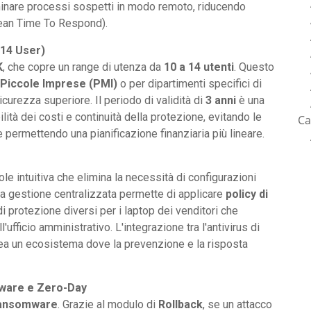
minare processi sospetti in modo remoto, riducendo
Mean Time To Respond).
-14 User)
K
, che copre un range di utenza da
10 a 14 utenti
. Questo
 Piccole Imprese (PMI)
o per dipartimenti specifici di
icurezza superiore. Il periodo di validità di
3 anni
è una
ità dei costi e continuità della protezione, evitando le
Ca
 e permettendo una pianificazione finanziaria più lineare.
ole intuitiva che elimina la necessità di configurazioni
a gestione centralizzata permette di applicare
policy di
 di protezione diversi per i laptop dei venditori che
ufficio amministrativo. L'integrazione tra l'antivirus di
ea un ecosistema dove la prevenzione e la risposta
mware e Zero-Day
ansomware
. Grazie al modulo di
Rollback
, se un attacco