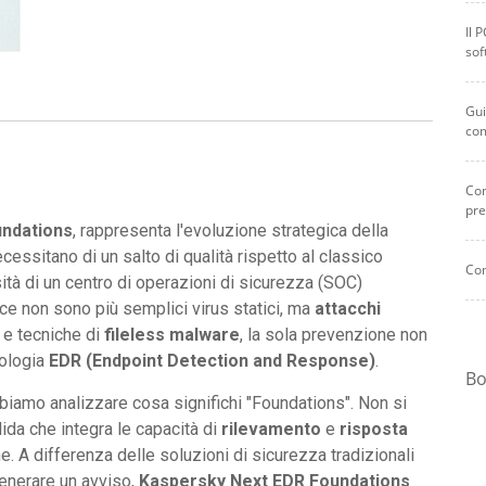
Il 
sof
Gui
co
Com
pre
undations
, rappresenta l'evoluzione strategica della
essitano di un salto di qualità rispetto al classico
Com
ità di un centro di operazioni di sicurezza (SOC)
ce non sono più semplici virus statici, ma
attacchi
e tecniche di
fileless malware
, la sola prevenzione non
nologia
EDR (Endpoint Detection and Response)
.
Bo
iamo analizzare cosa significhi "Foundations". Non si
lida che integra le capacità di
rilevamento
e
risposta
e. A differenza delle soluzioni di sicurezza tradizionali
generare un avviso,
Kaspersky Next EDR Foundations