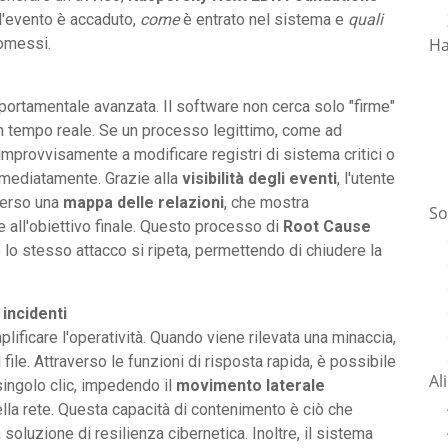
l'evento è accaduto,
come
è entrato nel sistema e
quali
Ha
romessi.
mportamentale avanzata. Il software non cerca solo "firme"
a in tempo reale. Se un processo legittimo, come ad
improvvisamente a modificare registri di sistema critici o
immediatamente. Grazie alla
visibilità degli eventi
, l'utente
averso una
mappa delle relazioni
, che mostra
So
e all'obiettivo finale. Questo processo di
Root Cause
lo stesso attacco si ripeta, permettendo di chiudere la
 incidenti
ificare l'operatività. Quando viene rilevata una minaccia,
 file. Attraverso le funzioni di risposta rapida, è possibile
Al
singolo clic, impedendo il
movimento laterale
 della rete. Questa capacità di contenimento è ciò che
soluzione di resilienza cibernetica. Inoltre, il sistema