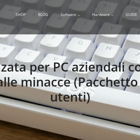
SHOP
BLOG
Software
Hardware
GUIDE
zata per PC aziendali c
alle minacce (Pacchetto
utenti)