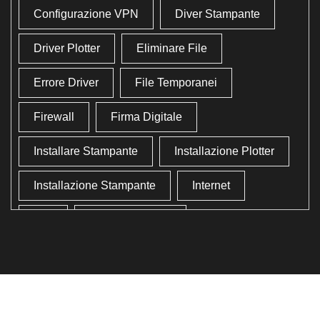
Configurazione VPN
Diver Stampante
Driver Plotter
Eliminare File
Errore Driver
File Temporanei
Firewall
Firma Digitale
Installare Stampante
Installazione Plotter
Installazione Stampante
Internet
Lan
Lavoro In Ufficio
Lettore Codici Fiscale
Lettore Smart Card
Lettore Tessera Sanitaria