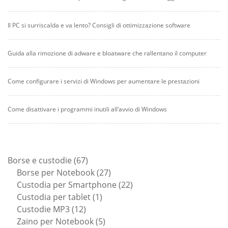
Il PC si surriscalda e va lento? Consigli di ottimizzazione software
Guida alla rimozione di adware e bloatware che rallentano il computer
Come configurare i servizi di Windows per aumentare le prestazioni
Come disattivare i programmi inutili all’avvio di Windows
67
Borse e custodie
67
prodotti
27
Borse per Notebook
27
prodotti
22
Custodia per Smartphone
22
1
prodotti
Custodia per tablet
1
12
prodotto
Custodie MP3
12
prodotti
5
Zaino per Notebook
5