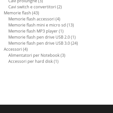
prodotto
3
Cavi prolunghe
3
prodotti
2
Cavi switch e convertitori
2
43
prodotti
Memorie flash
43
prodotti
4
Memorie flash accessori
4
prodotti
13
Memorie flash mini e micro sd
13
1
prodotti
Memorie flash MP3 player
1
prodotto
1
Memorie flash pen drive USB 2.0
1
prodotto
24
Memorie flash pen drive USB 3.0
24
4
prodotti
Accessori
4
prodotti
3
Alimentatori per Notebook
3
1
prodotti
Accessori per hard disk
1
prodotto