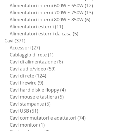
prodotti
12
Alimentatori interni 600W ~ 650W
12
prodotti
13
Alimentatori interni 700W ~ 750W
13
6
prodotti
Alimentatori interni 800W ~ 850W
6
11
prodotti
Alimentatori esterni
11
prodotti
5
Alimentatori esterni da casa
5
371
prodotti
Cavi
371
prodotti
27
Accessori
27
prodotti
1
Cablaggio di rete
1
prodotto
6
Cavi di alimentazione
6
59
prodotti
Cavi audio/video
59
124
prodotti
Cavi di rete
124
9
prodotti
Cavi firewire
9
prodotti
4
Cavi hard disk e floppy
4
5
prodotti
Cavi mouse e tastiera
5
5
prodotti
Cavi stampante
5
51
prodotti
Cavi USB
51
prodotti
74
Cavi commutatori e adattatori
74
1
prodotti
Cavi monitor
1