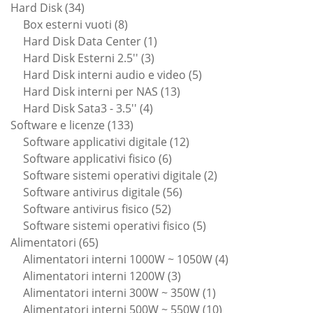
34
prodotti
Hard Disk
34
prodotti
8
Box esterni vuoti
8
prodotti
1
Hard Disk Data Center
1
3
prodotto
Hard Disk Esterni 2.5''
3
prodotti
5
Hard Disk interni audio e video
5
13
prodotti
Hard Disk interni per NAS
13
4
prodotti
Hard Disk Sata3 - 3.5''
4
133
prodotti
Software e licenze
133
prodotti
12
Software applicativi digitale
12
6
prodotti
Software applicativi fisico
6
prodotti
2
Software sistemi operativi digitale
2
56
prodotti
Software antivirus digitale
56
52
prodotti
Software antivirus fisico
52
prodotti
5
Software sistemi operativi fisico
5
65
prodotti
Alimentatori
65
prodotti
4
Alimentatori interni 1000W ~ 1050W
4
3
prodotti
Alimentatori interni 1200W
3
prodotti
1
Alimentatori interni 300W ~ 350W
1
prodotto
10
Alimentatori interni 500W ~ 550W
10