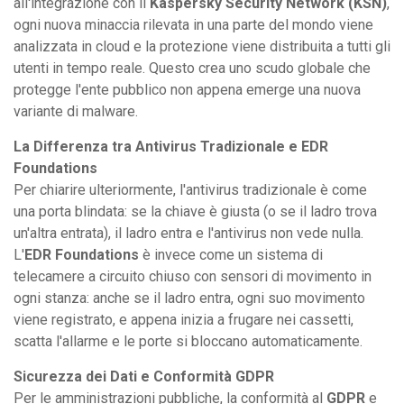
all'integrazione con il
Kaspersky Security Network (KSN)
,
ogni nuova minaccia rilevata in una parte del mondo viene
analizzata in cloud e la protezione viene distribuita a tutti gli
utenti in tempo reale. Questo crea uno scudo globale che
protegge l'ente pubblico non appena emerge una nuova
variante di malware.
La Differenza tra Antivirus Tradizionale e EDR
Foundations
Per chiarire ulteriormente, l'antivirus tradizionale è come
una porta blindata: se la chiave è giusta (o se il ladro trova
un'altra entrata), il ladro entra e l'antivirus non vede nulla.
L'
EDR Foundations
è invece come un sistema di
telecamere a circuito chiuso con sensori di movimento in
ogni stanza: anche se il ladro entra, ogni suo movimento
viene registrato, e appena inizia a frugare nei cassetti,
scatta l'allarme e le porte si bloccano automaticamente.
Sicurezza dei Dati e Conformità GDPR
Per le amministrazioni pubbliche, la conformità al
GDPR
e