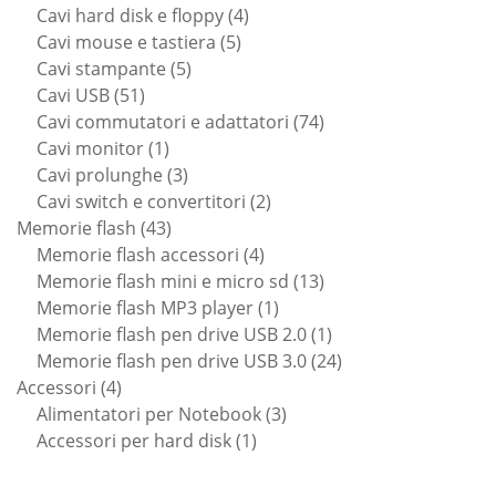
prodotti
4
Cavi hard disk e floppy
4
5
prodotti
Cavi mouse e tastiera
5
5
prodotti
Cavi stampante
5
51
prodotti
Cavi USB
51
prodotti
74
Cavi commutatori e adattatori
74
1
prodotti
Cavi monitor
1
prodotto
3
Cavi prolunghe
3
prodotti
2
Cavi switch e convertitori
2
43
prodotti
Memorie flash
43
prodotti
4
Memorie flash accessori
4
prodotti
13
Memorie flash mini e micro sd
13
1
prodotti
Memorie flash MP3 player
1
prodotto
1
Memorie flash pen drive USB 2.0
1
prodotto
24
Memorie flash pen drive USB 3.0
24
4
prodotti
Accessori
4
prodotti
3
Alimentatori per Notebook
3
1
prodotti
Accessori per hard disk
1
prodotto