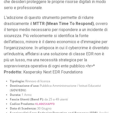
che desideri proteggere le proprie risorse digitali in modo
serio e professionale.
L'adozione di questo strumento permette di ridurre
drasticamente il
MTTR (Mean Time To Respond)
, ovvero
il tempo medio necessario per rispondere a un incidente di
sicurezza. Più velocemente si identifica la fonte
dell'attacco, minore è il danno economico e d'immagine per
l'organizzazione. In un'epoca in cui il cybercrime è diventato
un'industria, affidarsi a una soluzione di classe EDR non è
più un lusso, ma una necessità strategica per la
sopravvivenza operativa di ogni ente pubblico.<hr>*
Prodotto:
Kaspersky Next EDR Foundations
Tipologia:
Rinnovo di licenza
Destinazione d'uso:
Pubblica Amministrazione / Istituti Educativi
(
GOV/EDU
)
Durata:
1 Anno
Fascia Utenti (Band P):
da 25 a 49 utenti
Codice Prodotto:
KL4065XAPFD
Data di Scadenza:
30 Giugno
Funzionalità Core:
Endpoint Detection and Response (EDR)
, Analisi