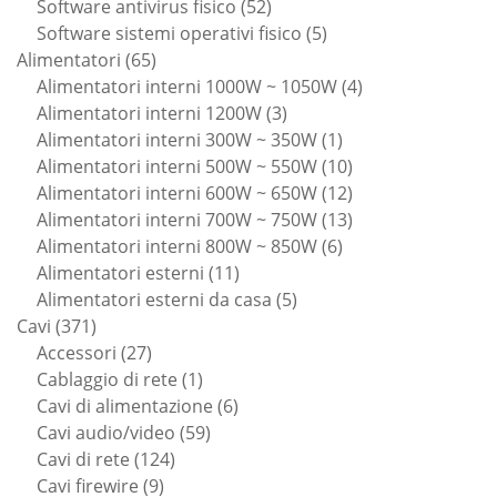
52
prodotti
Software antivirus fisico
52
prodotti
5
Software sistemi operativi fisico
5
65
prodotti
Alimentatori
65
prodotti
4
Alimentatori interni 1000W ~ 1050W
4
3
prodotti
Alimentatori interni 1200W
3
prodotti
1
Alimentatori interni 300W ~ 350W
1
prodotto
10
Alimentatori interni 500W ~ 550W
10
prodotti
12
Alimentatori interni 600W ~ 650W
12
prodotti
13
Alimentatori interni 700W ~ 750W
13
6
prodotti
Alimentatori interni 800W ~ 850W
6
11
prodotti
Alimentatori esterni
11
prodotti
5
Alimentatori esterni da casa
5
371
prodotti
Cavi
371
prodotti
27
Accessori
27
prodotti
1
Cablaggio di rete
1
prodotto
6
Cavi di alimentazione
6
59
prodotti
Cavi audio/video
59
124
prodotti
Cavi di rete
124
9
prodotti
Cavi firewire
9