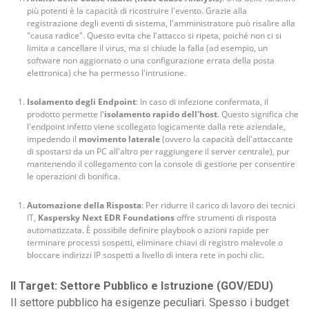
più potenti è la capacità di ricostruire l'evento. Grazie alla
registrazione degli eventi di sistema, l'amministratore può risalire alla
"causa radice". Questo evita che l'attacco si ripeta, poiché non ci si
limita a cancellare il virus, ma si chiude la falla (ad esempio, un
software non aggiornato o una configurazione errata della posta
elettronica) che ha permesso l'intrusione.
Isolamento degli Endpoint
: In caso di infezione confermata, il
prodotto permette l'
isolamento rapido dell'host
. Questo significa che
l'endpoint infetto viene scollegato logicamente dalla rete aziendale,
impedendo il
movimento laterale
(ovvero la capacità dell'attaccante
di spostarsi da un PC all'altro per raggiungere il server centrale), pur
mantenendo il collegamento con la console di gestione per consentire
le operazioni di bonifica.
Automazione della Risposta
: Per ridurre il carico di lavoro dei tecnici
IT,
Kaspersky Next EDR Foundations
offre strumenti di risposta
automatizzata. È possibile definire playbook o azioni rapide per
terminare processi sospetti, eliminare chiavi di registro malevole o
bloccare indirizzi IP sospetti a livello di intera rete in pochi clic.
Il Target: Settore Pubblico e Istruzione (GOV/EDU)
Il settore pubblico ha esigenze peculiari. Spesso i budget