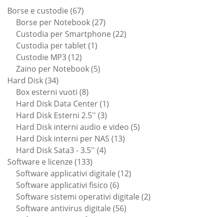
67
Borse e custodie
67
prodotti
27
Borse per Notebook
27
prodotti
22
Custodia per Smartphone
22
1
prodotti
Custodia per tablet
1
12
prodotto
Custodie MP3
12
prodotti
5
Zaino per Notebook
5
34
prodotti
Hard Disk
34
prodotti
8
Box esterni vuoti
8
prodotti
1
Hard Disk Data Center
1
3
prodotto
Hard Disk Esterni 2.5''
3
prodotti
5
Hard Disk interni audio e video
5
13
prodotti
Hard Disk interni per NAS
13
4
prodotti
Hard Disk Sata3 - 3.5''
4
133
prodotti
Software e licenze
133
prodotti
12
Software applicativi digitale
12
6
prodotti
Software applicativi fisico
6
prodotti
2
Software sistemi operativi digitale
2
56
prodotti
Software antivirus digitale
56