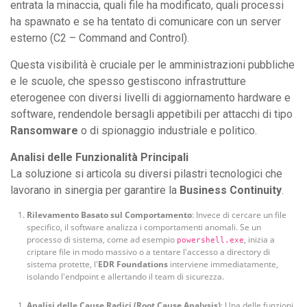
entrata la minaccia, quali file ha modificato, quali processi
ha spawnato e se ha tentato di comunicare con un server
esterno (C2 – Command and Control).
Questa visibilità è cruciale per le amministrazioni pubbliche
e le scuole, che spesso gestiscono infrastrutture
eterogenee con diversi livelli di aggiornamento hardware e
software, rendendole bersagli appetibili per attacchi di tipo
Ransomware
o di spionaggio industriale e politico.
Analisi delle Funzionalità Principali
La soluzione si articola su diversi pilastri tecnologici che
lavorano in sinergia per garantire la
Business Continuity
.
Rilevamento Basato sul Comportamento
: Invece di cercare un file
specifico, il software analizza i comportamenti anomali. Se un
processo di sistema, come ad esempio
, inizia a
powershell.exe
criptare file in modo massivo o a tentare l'accesso a directory di
sistema protette, l'
EDR Foundations
interviene immediatamente,
isolando l'endpoint e allertando il team di sicurezza.
Analisi delle Cause Radici (Root Cause Analysis)
: Una delle funzioni