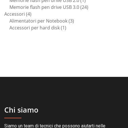
Memorie flash pen drive USB 2.0
1
prodotto
24
Memorie flash pen drive USB 3.0
24
4
prodotti
Accessori
4
prodotti
3
Alimentatori per Notebook
3
1
prodotti
Accessori per hard disk
1
prodotto
Chi siamo
Siamo un team di tecnici che possono aiutarti nelle