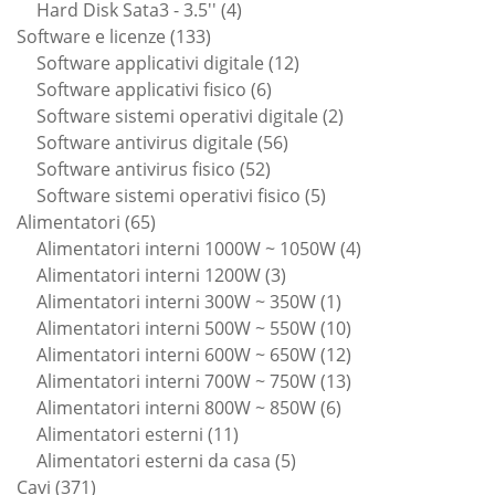
4
prodotti
Hard Disk Sata3 - 3.5''
4
133
prodotti
Software e licenze
133
prodotti
12
Software applicativi digitale
12
6
prodotti
Software applicativi fisico
6
prodotti
2
Software sistemi operativi digitale
2
56
prodotti
Software antivirus digitale
56
52
prodotti
Software antivirus fisico
52
prodotti
5
Software sistemi operativi fisico
5
65
prodotti
Alimentatori
65
prodotti
4
Alimentatori interni 1000W ~ 1050W
4
3
prodotti
Alimentatori interni 1200W
3
prodotti
1
Alimentatori interni 300W ~ 350W
1
prodotto
10
Alimentatori interni 500W ~ 550W
10
prodotti
12
Alimentatori interni 600W ~ 650W
12
prodotti
13
Alimentatori interni 700W ~ 750W
13
6
prodotti
Alimentatori interni 800W ~ 850W
6
11
prodotti
Alimentatori esterni
11
prodotti
5
Alimentatori esterni da casa
5
371
prodotti
Cavi
371