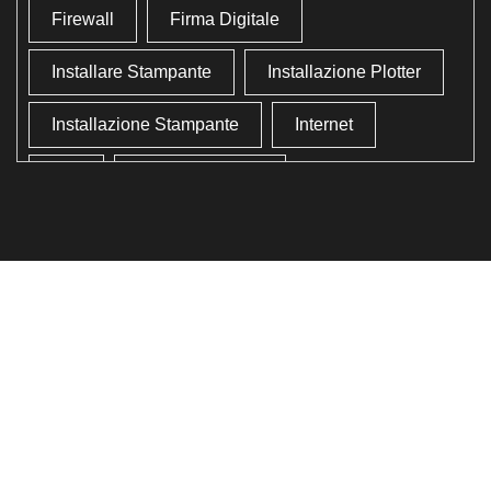
Firewall
Firma Digitale
Installare Stampante
Installazione Plotter
Installazione Stampante
Internet
Lan
Lavoro In Ufficio
Lettore Codici Fiscale
Lettore Smart Card
Lettore Tessera Sanitaria
Liberare Il Disco Fisso
Liberare Memoria
Ottimizzazione
Ottimizzazione Windows
Produttività
Programmi Inutili