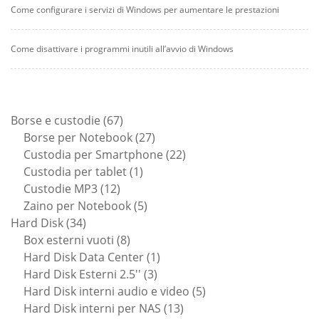
Come configurare i servizi di Windows per aumentare le prestazioni
Come disattivare i programmi inutili all’avvio di Windows
67
Borse e custodie
67
prodotti
27
Borse per Notebook
27
prodotti
22
Custodia per Smartphone
22
1
prodotti
Custodia per tablet
1
12
prodotto
Custodie MP3
12
prodotti
5
Zaino per Notebook
5
34
prodotti
Hard Disk
34
prodotti
8
Box esterni vuoti
8
prodotti
1
Hard Disk Data Center
1
3
prodotto
Hard Disk Esterni 2.5''
3
prodotti
5
Hard Disk interni audio e video
5
13
prodotti
Hard Disk interni per NAS
13