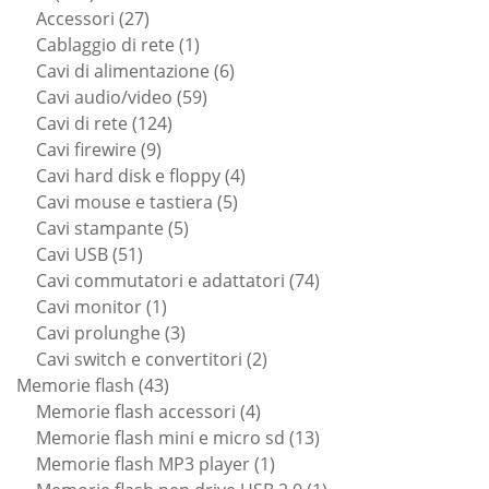
prodotti
27
Accessori
27
prodotti
1
Cablaggio di rete
1
prodotto
6
Cavi di alimentazione
6
59
prodotti
Cavi audio/video
59
124
prodotti
Cavi di rete
124
9
prodotti
Cavi firewire
9
prodotti
4
Cavi hard disk e floppy
4
5
prodotti
Cavi mouse e tastiera
5
5
prodotti
Cavi stampante
5
51
prodotti
Cavi USB
51
prodotti
74
Cavi commutatori e adattatori
74
1
prodotti
Cavi monitor
1
prodotto
3
Cavi prolunghe
3
prodotti
2
Cavi switch e convertitori
2
43
prodotti
Memorie flash
43
prodotti
4
Memorie flash accessori
4
prodotti
13
Memorie flash mini e micro sd
13
1
prodotti
Memorie flash MP3 player
1
prodotto
1