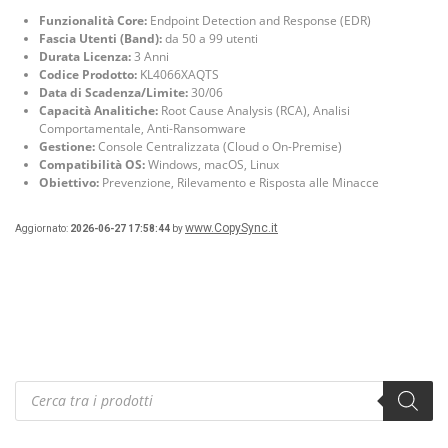
Funzionalità Core:
Endpoint Detection and Response (EDR)
Fascia Utenti (Band):
da 50 a 99 utenti
Durata Licenza:
3 Anni
Codice Prodotto:
KL4066XAQTS
Data di Scadenza/Limite:
30/06
Capacità Analitiche:
Root Cause Analysis (RCA), Analisi
Comportamentale, Anti-Ransomware
Gestione:
Console Centralizzata (Cloud o On-Premise)
Compatibilità OS:
Windows, macOS, Linux
Obiettivo:
Prevenzione, Rilevamento e Risposta alle Minacce
www.CopySync.it
Aggiornato:
2026-06-27 17:58:44
by
Products
search