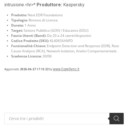
intrusione.<hr>*
Produttore:
Kaspersky
Prodotto:
Next EDR Foundations
Tipologia:
Rinnovo di Licenza
Durata:
1 Anno
Target:
Settore Pubblico (GOV) / Educativo (EDU)
Fascia Utenti (Band):
Da 20 a 24 utenti/dispositivi
Codice Prodotto (SKU):
KL4065XANFD
Funzionalità Chiave:
Endpoint Detection and Response (EDR), Root
Cause Analysis (RCA), Network Isolation, Analisi Comportamentale.
Scadenza Licenza:
30/06
www.CopySync.it
Aggiornato:
2026-06-27 17:10:22
by
Products
search