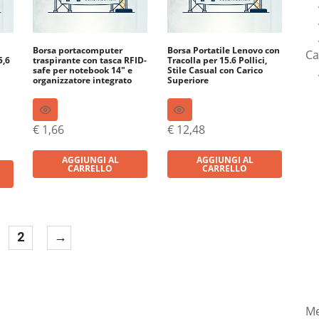
Borsa portacomputer
Borsa Portatile Lenovo con
Ca
5,6
traspirante con tasca RFID-
Tracolla per 15.6 Pollici,
safe per notebook 14″ e
Stile Casual con Carico
organizzatore integrato
Superiore
€
1,66
€
12,48
AGGIUNGI AL
AGGIUNGI AL
CARRELLO
CARRELLO
2
→
Me