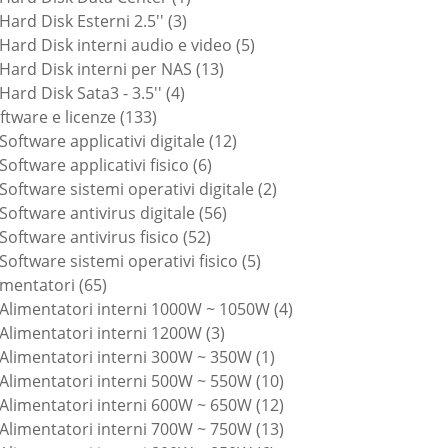
3
prodotto
Hard Disk Esterni 2.5''
3
prodotti
5
Hard Disk interni audio e video
5
13
prodotti
Hard Disk interni per NAS
13
4
prodotti
Hard Disk Sata3 - 3.5''
4
133
prodotti
ftware e licenze
133
prodotti
12
Software applicativi digitale
12
6
prodotti
Software applicativi fisico
6
prodotti
2
Software sistemi operativi digitale
2
56
prodotti
Software antivirus digitale
56
52
prodotti
Software antivirus fisico
52
prodotti
5
Software sistemi operativi fisico
5
65
prodotti
imentatori
65
prodotti
4
Alimentatori interni 1000W ~ 1050W
4
3
prodotti
Alimentatori interni 1200W
3
prodotti
1
Alimentatori interni 300W ~ 350W
1
prodotto
10
Alimentatori interni 500W ~ 550W
10
prodotti
12
Alimentatori interni 600W ~ 650W
12
prodotti
13
Alimentatori interni 700W ~ 750W
13