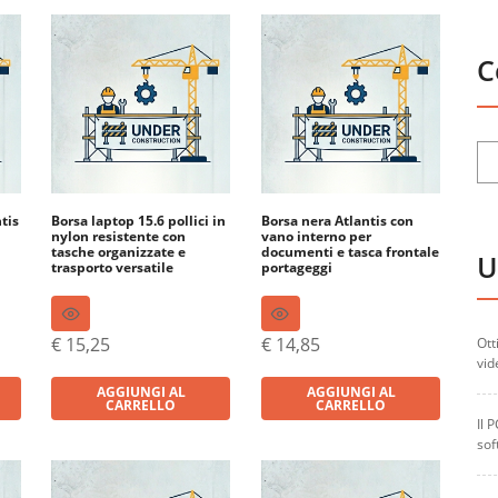
C
tis
Borsa laptop 15.6 pollici in
Borsa nera Atlantis con
nylon resistente con
vano interno per
tasche organizzate e
documenti e tasca frontale
U
trasporto versatile
portageggi
€
15,25
€
14,85
Ott
vid
AGGIUNGI AL
AGGIUNGI AL
CARRELLO
CARRELLO
Il 
sof