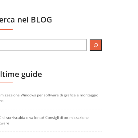
erca nel BLOG
ltime guide
imizzazione Windows per software di grafica e montaggio
eo
PC si surriscalda e va lento? Consigli di ottimizzazione
tware