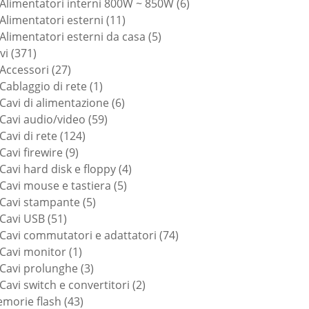
6
prodotti
Alimentatori interni 800W ~ 850W
6
11
prodotti
Alimentatori esterni
11
prodotti
5
Alimentatori esterni da casa
5
371
prodotti
vi
371
prodotti
27
Accessori
27
prodotti
1
Cablaggio di rete
1
prodotto
6
Cavi di alimentazione
6
59
prodotti
Cavi audio/video
59
124
prodotti
Cavi di rete
124
9
prodotti
Cavi firewire
9
prodotti
4
Cavi hard disk e floppy
4
5
prodotti
Cavi mouse e tastiera
5
5
prodotti
Cavi stampante
5
51
prodotti
Cavi USB
51
prodotti
74
Cavi commutatori e adattatori
74
1
prodotti
Cavi monitor
1
prodotto
3
Cavi prolunghe
3
prodotti
2
Cavi switch e convertitori
2
43
prodotti
morie flash
43