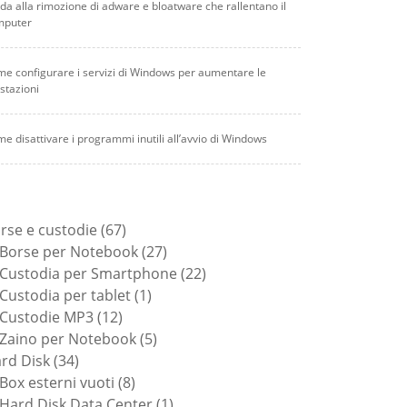
da alla rimozione di adware e bloatware che rallentano il
mputer
e configurare i servizi di Windows per aumentare le
stazioni
e disattivare i programmi inutili all’avvio di Windows
67
rse e custodie
67
prodotti
27
Borse per Notebook
27
prodotti
22
Custodia per Smartphone
22
1
prodotti
Custodia per tablet
1
12
prodotto
Custodie MP3
12
prodotti
5
Zaino per Notebook
5
34
prodotti
rd Disk
34
prodotti
8
Box esterni vuoti
8
prodotti
1
Hard Disk Data Center
1