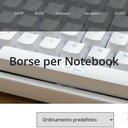
SHOP
BLOG
Software
Hardware
GUIDE
Borse per Notebook
Pr
se