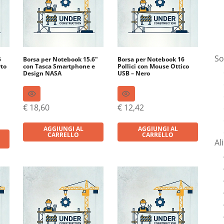
So
6
Borsa per Notebook 15.6″
Borsa per Notebook 16
rto
con Tasca Smartphone e
Pollici con Mouse Ottico
Design NASA
USB – Nero
€
18,60
€
12,42
AGGIUNGI AL
AGGIUNGI AL
CARRELLO
CARRELLO
Al