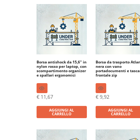
Borsa antishock da 15,6″ in
Borsa da trasporto Atlan
nylon rosso per laptop, con
nera con vano
scompartimento organizer
portadocumenti e tasca
e spallari ergonomici
frontale zip
€
11,67
€
9,92
AGGIUNGI AL
AGGIUNGI AL
CARRELLO
CARRELLO