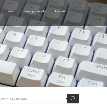
Prezzi
Area personale
Contatti
oducts
arch