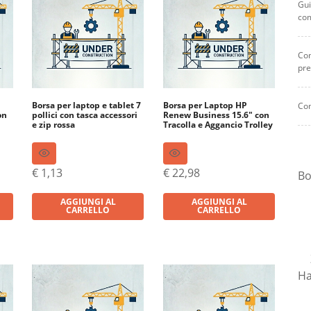
Gui
co
Com
pre
Borsa per laptop e tablet 7
Borsa per Laptop HP
Com
on
pollici con tasca accessori
Renew Business 15.6″ con
e zip rossa
Tracolla e Aggancio Trolley
€
1,13
€
22,98
Bo
AGGIUNGI AL
AGGIUNGI AL
CARRELLO
CARRELLO
Ha