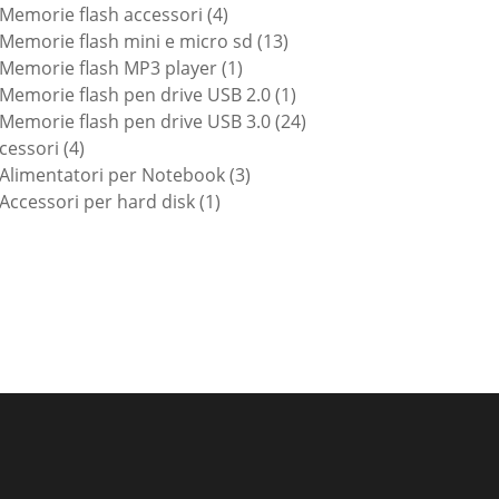
prodotti
4
Memorie flash accessori
4
prodotti
13
Memorie flash mini e micro sd
13
1
prodotti
Memorie flash MP3 player
1
prodotto
1
Memorie flash pen drive USB 2.0
1
prodotto
24
Memorie flash pen drive USB 3.0
24
4
prodotti
cessori
4
prodotti
3
Alimentatori per Notebook
3
1
prodotti
Accessori per hard disk
1
prodotto