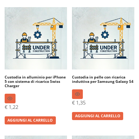
Custodia in alluminio per iPhone
Custodia in pelle con ricarica
5 con sistema di ricarico Swiss
induttiva per Samsung Galaxy S4
Charger
€
1,35
€
1,22
AGGIUNGI AL CARRELLO
AGGIUNGI AL CARRELLO