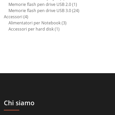
prodotto
1
Memorie flash pen drive USB 2.0
1
prodotto
24
Memorie flash pen drive USB 3.0
24
4
prodotti
Accessori
4
prodotti
3
Alimentatori per Notebook
3
1
prodotti
Accessori per hard disk
1
prodotto
Chi siamo