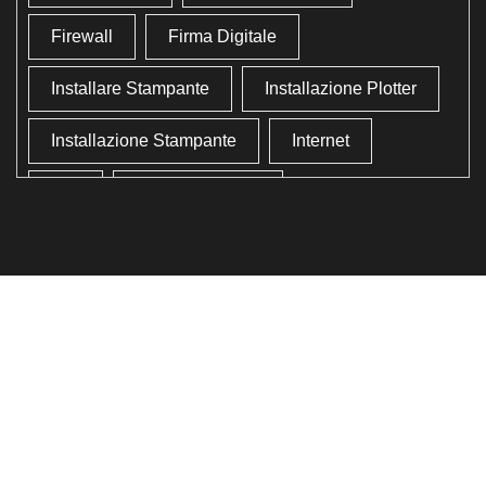
Firewall
Firma Digitale
Installare Stampante
Installazione Plotter
Installazione Stampante
Internet
Lan
Lavoro In Ufficio
Lettore Codici Fiscale
Lettore Smart Card
Lettore Tessera Sanitaria
Liberare Il Disco Fisso
Liberare Memoria
Ottimizzazione
Ottimizzazione Windows
Produttività
Programmi Inutili