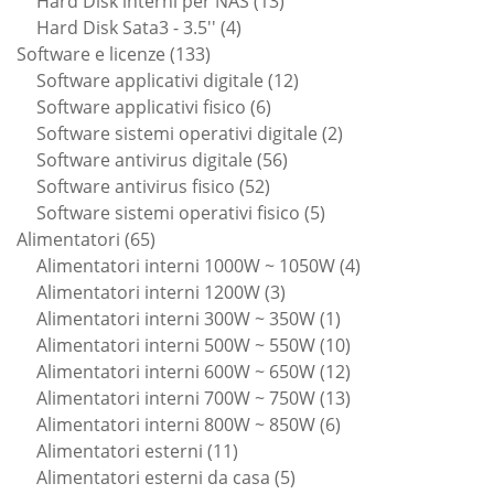
Hard Disk interni per NAS
13
4
prodotti
Hard Disk Sata3 - 3.5''
4
133
prodotti
Software e licenze
133
prodotti
12
Software applicativi digitale
12
6
prodotti
Software applicativi fisico
6
prodotti
2
Software sistemi operativi digitale
2
56
prodotti
Software antivirus digitale
56
52
prodotti
Software antivirus fisico
52
prodotti
5
Software sistemi operativi fisico
5
65
prodotti
Alimentatori
65
prodotti
4
Alimentatori interni 1000W ~ 1050W
4
3
prodotti
Alimentatori interni 1200W
3
prodotti
1
Alimentatori interni 300W ~ 350W
1
prodotto
10
Alimentatori interni 500W ~ 550W
10
prodotti
12
Alimentatori interni 600W ~ 650W
12
prodotti
13
Alimentatori interni 700W ~ 750W
13
6
prodotti
Alimentatori interni 800W ~ 850W
6
11
prodotti
Alimentatori esterni
11
prodotti
5
Alimentatori esterni da casa
5