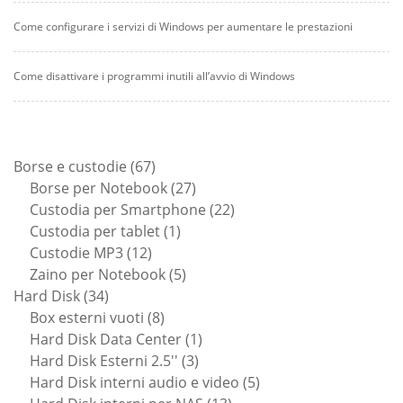
Come configurare i servizi di Windows per aumentare le prestazioni
Come disattivare i programmi inutili all’avvio di Windows
67
Borse e custodie
67
prodotti
27
Borse per Notebook
27
prodotti
22
Custodia per Smartphone
22
1
prodotti
Custodia per tablet
1
12
prodotto
Custodie MP3
12
prodotti
5
Zaino per Notebook
5
34
prodotti
Hard Disk
34
prodotti
8
Box esterni vuoti
8
prodotti
1
Hard Disk Data Center
1
3
prodotto
Hard Disk Esterni 2.5''
3
prodotti
5
Hard Disk interni audio e video
5
13
prodotti