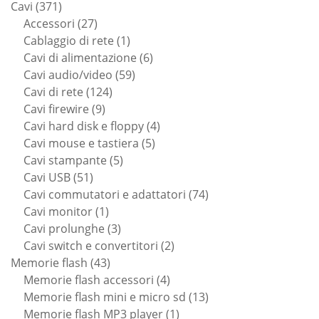
371
prodotti
Cavi
371
prodotti
27
Accessori
27
prodotti
1
Cablaggio di rete
1
prodotto
6
Cavi di alimentazione
6
59
prodotti
Cavi audio/video
59
124
prodotti
Cavi di rete
124
9
prodotti
Cavi firewire
9
prodotti
4
Cavi hard disk e floppy
4
5
prodotti
Cavi mouse e tastiera
5
5
prodotti
Cavi stampante
5
51
prodotti
Cavi USB
51
prodotti
74
Cavi commutatori e adattatori
74
1
prodotti
Cavi monitor
1
prodotto
3
Cavi prolunghe
3
prodotti
2
Cavi switch e convertitori
2
43
prodotti
Memorie flash
43
prodotti
4
Memorie flash accessori
4
prodotti
13
Memorie flash mini e micro sd
13
1
prodotti
Memorie flash MP3 player
1