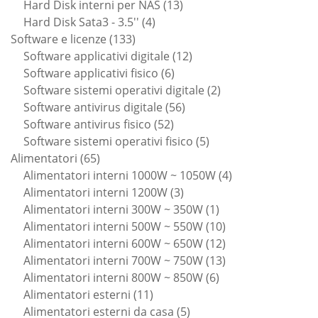
13
prodotti
Hard Disk interni per NAS
13
4
prodotti
Hard Disk Sata3 - 3.5''
4
133
prodotti
Software e licenze
133
prodotti
12
Software applicativi digitale
12
6
prodotti
Software applicativi fisico
6
prodotti
2
Software sistemi operativi digitale
2
56
prodotti
Software antivirus digitale
56
52
prodotti
Software antivirus fisico
52
prodotti
5
Software sistemi operativi fisico
5
65
prodotti
Alimentatori
65
prodotti
4
Alimentatori interni 1000W ~ 1050W
4
3
prodotti
Alimentatori interni 1200W
3
prodotti
1
Alimentatori interni 300W ~ 350W
1
prodotto
10
Alimentatori interni 500W ~ 550W
10
prodotti
12
Alimentatori interni 600W ~ 650W
12
prodotti
13
Alimentatori interni 700W ~ 750W
13
6
prodotti
Alimentatori interni 800W ~ 850W
6
11
prodotti
Alimentatori esterni
11
prodotti
5
Alimentatori esterni da casa
5