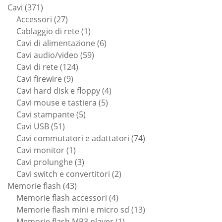
371
prodotti
Cavi
371
prodotti
27
Accessori
27
prodotti
1
Cablaggio di rete
1
prodotto
6
Cavi di alimentazione
6
59
prodotti
Cavi audio/video
59
124
prodotti
Cavi di rete
124
9
prodotti
Cavi firewire
9
prodotti
4
Cavi hard disk e floppy
4
5
prodotti
Cavi mouse e tastiera
5
5
prodotti
Cavi stampante
5
51
prodotti
Cavi USB
51
prodotti
74
Cavi commutatori e adattatori
74
1
prodotti
Cavi monitor
1
prodotto
3
Cavi prolunghe
3
prodotti
2
Cavi switch e convertitori
2
43
prodotti
Memorie flash
43
prodotti
4
Memorie flash accessori
4
prodotti
13
Memorie flash mini e micro sd
13
1
prodotti
Memorie flash MP3 player
1