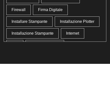
Firewall
Firma Digitale
Installare Stampante
Installazione Plotter
Installazione Stampante
Internet
Lan
Lavoro In Ufficio
Lettore Codici Fiscale
Lettore Smart Card
Lettore Tessera Sanitaria
Liberare Il Disco Fisso
Liberare Memoria
Ottimizzazione
Ottimizzazione Windows
Produttività
Programmi Inutili