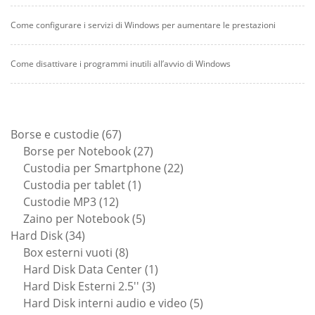
Come configurare i servizi di Windows per aumentare le prestazioni
Come disattivare i programmi inutili all’avvio di Windows
67
Borse e custodie
67
prodotti
27
Borse per Notebook
27
prodotti
22
Custodia per Smartphone
22
1
prodotti
Custodia per tablet
1
12
prodotto
Custodie MP3
12
prodotti
5
Zaino per Notebook
5
34
prodotti
Hard Disk
34
prodotti
8
Box esterni vuoti
8
prodotti
1
Hard Disk Data Center
1
3
prodotto
Hard Disk Esterni 2.5''
3
prodotti
5
Hard Disk interni audio e video
5