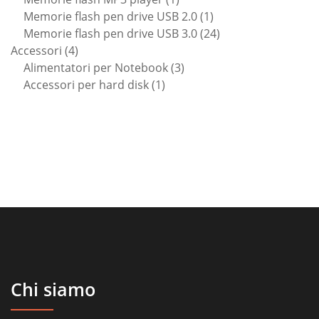
prodotto
1
Memorie flash pen drive USB 2.0
1
prodotto
24
Memorie flash pen drive USB 3.0
24
4
prodotti
Accessori
4
prodotti
3
Alimentatori per Notebook
3
1
prodotti
Accessori per hard disk
1
prodotto
Chi siamo