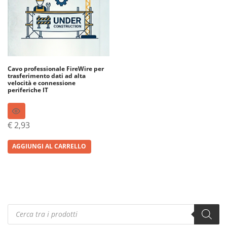
Cavo professionale FireWire per
trasferimento dati ad alta
velocità e connessione
periferiche IT
€
2,93
AGGIUNGI AL CARRELLO
Products
search