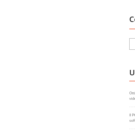
C
U
Ott
vid
Il 
sof