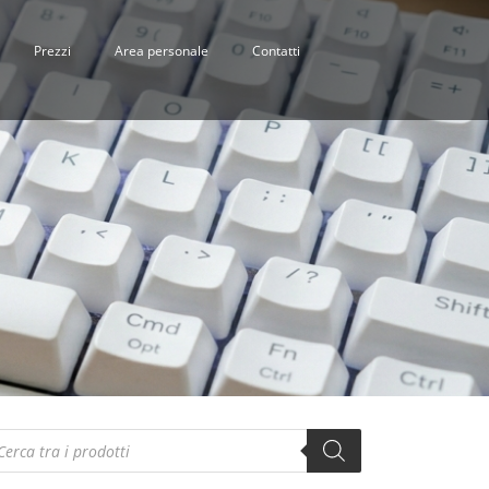
Prezzi
Area personale
Contatti
oducts
arch