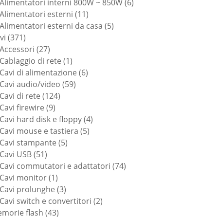
6
prodotti
Alimentatori interni 800W ~ 850W
6
11
prodotti
Alimentatori esterni
11
prodotti
5
Alimentatori esterni da casa
5
371
prodotti
vi
371
prodotti
27
Accessori
27
prodotti
1
Cablaggio di rete
1
prodotto
6
Cavi di alimentazione
6
59
prodotti
Cavi audio/video
59
124
prodotti
Cavi di rete
124
9
prodotti
Cavi firewire
9
prodotti
4
Cavi hard disk e floppy
4
5
prodotti
Cavi mouse e tastiera
5
5
prodotti
Cavi stampante
5
51
prodotti
Cavi USB
51
prodotti
74
Cavi commutatori e adattatori
74
1
prodotti
Cavi monitor
1
prodotto
3
Cavi prolunghe
3
prodotti
2
Cavi switch e convertitori
2
43
prodotti
morie flash
43