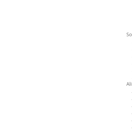
So
Al