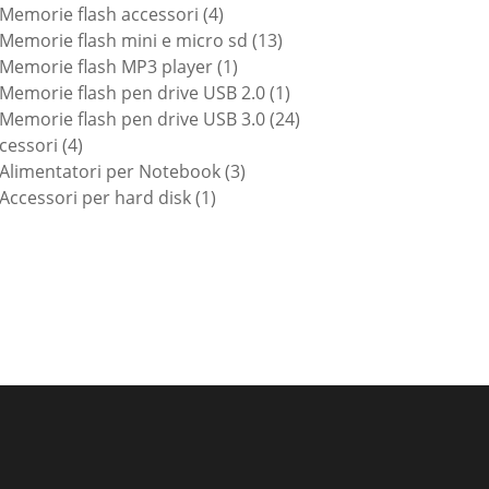
prodotti
4
Memorie flash accessori
4
prodotti
13
Memorie flash mini e micro sd
13
1
prodotti
Memorie flash MP3 player
1
prodotto
1
Memorie flash pen drive USB 2.0
1
prodotto
24
Memorie flash pen drive USB 3.0
24
4
prodotti
cessori
4
prodotti
3
Alimentatori per Notebook
3
1
prodotti
Accessori per hard disk
1
prodotto