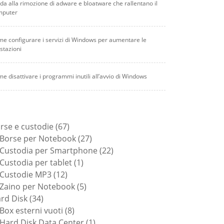
da alla rimozione di adware e bloatware che rallentano il
mputer
e configurare i servizi di Windows per aumentare le
stazioni
e disattivare i programmi inutili all’avvio di Windows
67
rse e custodie
67
prodotti
27
Borse per Notebook
27
prodotti
22
Custodia per Smartphone
22
1
prodotti
Custodia per tablet
1
12
prodotto
Custodie MP3
12
prodotti
5
Zaino per Notebook
5
34
prodotti
rd Disk
34
prodotti
8
Box esterni vuoti
8
prodotti
1
Hard Disk Data Center
1