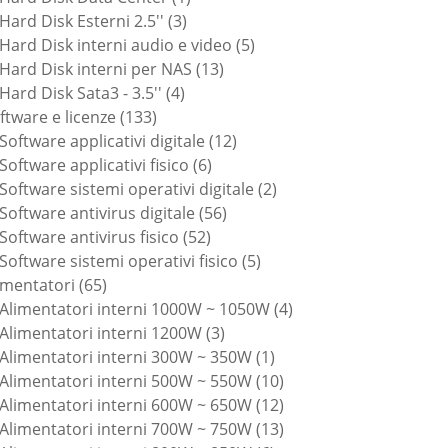
3
prodotto
Hard Disk Esterni 2.5''
3
prodotti
5
Hard Disk interni audio e video
5
13
prodotti
Hard Disk interni per NAS
13
4
prodotti
Hard Disk Sata3 - 3.5''
4
133
prodotti
ftware e licenze
133
prodotti
12
Software applicativi digitale
12
6
prodotti
Software applicativi fisico
6
prodotti
2
Software sistemi operativi digitale
2
56
prodotti
Software antivirus digitale
56
52
prodotti
Software antivirus fisico
52
prodotti
5
Software sistemi operativi fisico
5
65
prodotti
imentatori
65
prodotti
4
Alimentatori interni 1000W ~ 1050W
4
3
prodotti
Alimentatori interni 1200W
3
prodotti
1
Alimentatori interni 300W ~ 350W
1
prodotto
10
Alimentatori interni 500W ~ 550W
10
prodotti
12
Alimentatori interni 600W ~ 650W
12
prodotti
13
Alimentatori interni 700W ~ 750W
13