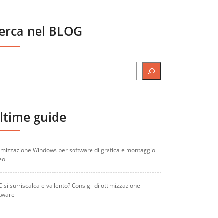
erca nel BLOG
ltime guide
imizzazione Windows per software di grafica e montaggio
eo
PC si surriscalda e va lento? Consigli di ottimizzazione
tware