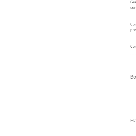
Gui
co
Com
pre
Com
Bo
Ha