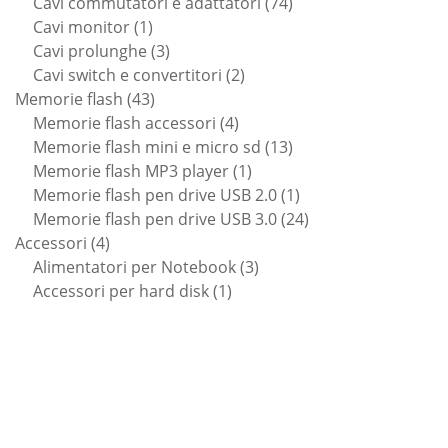
prodotti
74
Cavi commutatori e adattatori
74
1
prodotti
Cavi monitor
1
prodotto
3
Cavi prolunghe
3
prodotti
2
Cavi switch e convertitori
2
43
prodotti
Memorie flash
43
prodotti
4
Memorie flash accessori
4
prodotti
13
Memorie flash mini e micro sd
13
1
prodotti
Memorie flash MP3 player
1
prodotto
1
Memorie flash pen drive USB 2.0
1
prodotto
24
Memorie flash pen drive USB 3.0
24
4
prodotti
Accessori
4
prodotti
3
Alimentatori per Notebook
3
1
prodotti
Accessori per hard disk
1
prodotto