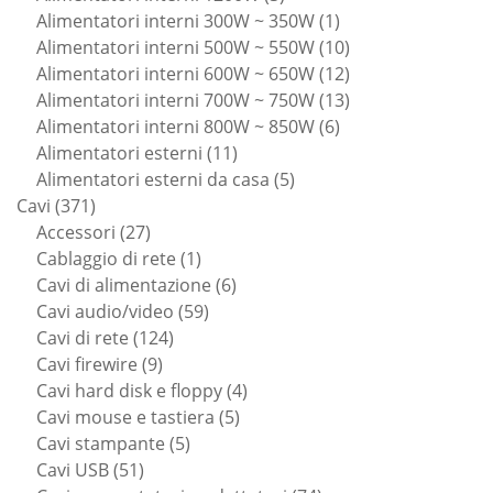
prodotti
1
Alimentatori interni 300W ~ 350W
1
prodotto
10
Alimentatori interni 500W ~ 550W
10
prodotti
12
Alimentatori interni 600W ~ 650W
12
prodotti
13
Alimentatori interni 700W ~ 750W
13
6
prodotti
Alimentatori interni 800W ~ 850W
6
11
prodotti
Alimentatori esterni
11
prodotti
5
Alimentatori esterni da casa
5
371
prodotti
Cavi
371
prodotti
27
Accessori
27
prodotti
1
Cablaggio di rete
1
prodotto
6
Cavi di alimentazione
6
59
prodotti
Cavi audio/video
59
124
prodotti
Cavi di rete
124
9
prodotti
Cavi firewire
9
prodotti
4
Cavi hard disk e floppy
4
5
prodotti
Cavi mouse e tastiera
5
5
prodotti
Cavi stampante
5
51
prodotti
Cavi USB
51