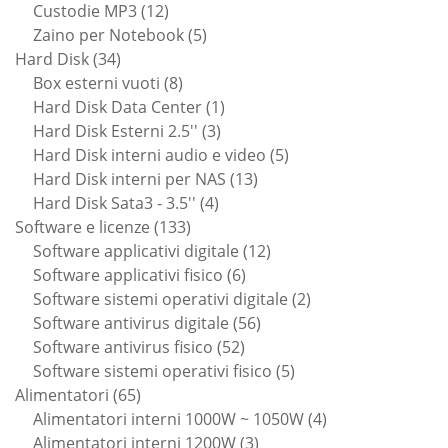
12
prodotto
Custodie MP3
12
prodotti
5
Zaino per Notebook
5
34
prodotti
Hard Disk
34
prodotti
8
Box esterni vuoti
8
prodotti
1
Hard Disk Data Center
1
3
prodotto
Hard Disk Esterni 2.5''
3
prodotti
5
Hard Disk interni audio e video
5
13
prodotti
Hard Disk interni per NAS
13
4
prodotti
Hard Disk Sata3 - 3.5''
4
133
prodotti
Software e licenze
133
prodotti
12
Software applicativi digitale
12
6
prodotti
Software applicativi fisico
6
prodotti
2
Software sistemi operativi digitale
2
56
prodotti
Software antivirus digitale
56
52
prodotti
Software antivirus fisico
52
prodotti
5
Software sistemi operativi fisico
5
65
prodotti
Alimentatori
65
prodotti
4
Alimentatori interni 1000W ~ 1050W
4
3
prodotti
Alimentatori interni 1200W
3