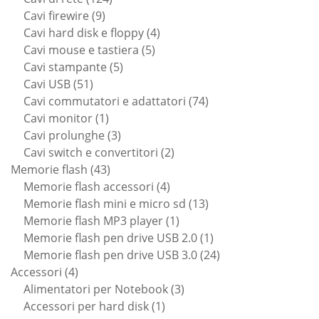
9
prodotti
Cavi firewire
9
prodotti
4
Cavi hard disk e floppy
4
5
prodotti
Cavi mouse e tastiera
5
5
prodotti
Cavi stampante
5
51
prodotti
Cavi USB
51
prodotti
74
Cavi commutatori e adattatori
74
1
prodotti
Cavi monitor
1
prodotto
3
Cavi prolunghe
3
prodotti
2
Cavi switch e convertitori
2
43
prodotti
Memorie flash
43
prodotti
4
Memorie flash accessori
4
prodotti
13
Memorie flash mini e micro sd
13
1
prodotti
Memorie flash MP3 player
1
prodotto
1
Memorie flash pen drive USB 2.0
1
prodotto
24
Memorie flash pen drive USB 3.0
24
4
prodotti
Accessori
4
prodotti
3
Alimentatori per Notebook
3
1
prodotti
Accessori per hard disk
1