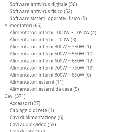
56
prodotti
Software antivirus digitale
56
52
prodotti
Software antivirus fisico
52
prodotti
5
Software sistemi operativi fisico
5
65
prodotti
Alimentatori
65
prodotti
4
Alimentatori interni 1000W ~ 1050W
4
3
prodotti
Alimentatori interni 1200W
3
prodotti
1
Alimentatori interni 300W ~ 350W
1
prodotto
10
Alimentatori interni 500W ~ 550W
10
prodotti
12
Alimentatori interni 600W ~ 650W
12
prodotti
13
Alimentatori interni 700W ~ 750W
13
6
prodotti
Alimentatori interni 800W ~ 850W
6
11
prodotti
Alimentatori esterni
11
prodotti
5
Alimentatori esterni da casa
5
371
prodotti
Cavi
371
prodotti
27
Accessori
27
prodotti
1
Cablaggio di rete
1
prodotto
6
Cavi di alimentazione
6
59
prodotti
Cavi audio/video
59
124
prodotti
Cavi di rete
124