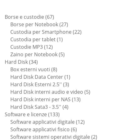
67
Borse e custodie
67
prodotti
27
Borse per Notebook
27
prodotti
22
Custodia per Smartphone
22
1
prodotti
Custodia per tablet
1
12
prodotto
Custodie MP3
12
prodotti
5
Zaino per Notebook
5
34
prodotti
Hard Disk
34
prodotti
8
Box esterni vuoti
8
prodotti
1
Hard Disk Data Center
1
3
prodotto
Hard Disk Esterni 2.5''
3
prodotti
5
Hard Disk interni audio e video
5
13
prodotti
Hard Disk interni per NAS
13
4
prodotti
Hard Disk Sata3 - 3.5''
4
133
prodotti
Software e licenze
133
prodotti
12
Software applicativi digitale
12
6
prodotti
Software applicativi fisico
6
prodotti
2
Software sistemi operativi digitale
2