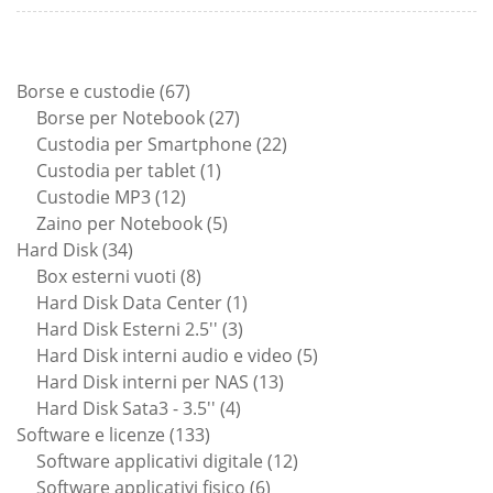
67
Borse e custodie
67
prodotti
27
Borse per Notebook
27
prodotti
22
Custodia per Smartphone
22
1
prodotti
Custodia per tablet
1
12
prodotto
Custodie MP3
12
prodotti
5
Zaino per Notebook
5
34
prodotti
Hard Disk
34
prodotti
8
Box esterni vuoti
8
prodotti
1
Hard Disk Data Center
1
3
prodotto
Hard Disk Esterni 2.5''
3
prodotti
5
Hard Disk interni audio e video
5
13
prodotti
Hard Disk interni per NAS
13
4
prodotti
Hard Disk Sata3 - 3.5''
4
133
prodotti
Software e licenze
133
prodotti
12
Software applicativi digitale
12
6
prodotti
Software applicativi fisico
6