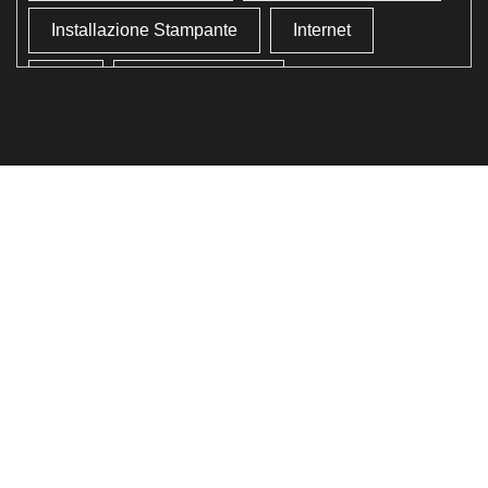
Installazione Stampante
Internet
Lan
Lavoro In Ufficio
Lettore Codici Fiscale
Lettore Smart Card
Lettore Tessera Sanitaria
Liberare Il Disco Fisso
Liberare Memoria
Ottimizzazione
Ottimizzazione Windows
Produttività
Programmi Inutili
Pulizia Approfondita
Pulizia Windows
Schermata Blu
Smart Card