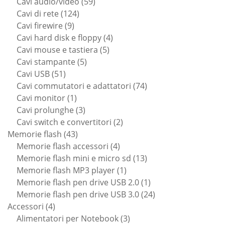
59
prodotti
Cavi audio/video
59
124
prodotti
Cavi di rete
124
9
prodotti
Cavi firewire
9
prodotti
4
Cavi hard disk e floppy
4
5
prodotti
Cavi mouse e tastiera
5
5
prodotti
Cavi stampante
5
51
prodotti
Cavi USB
51
prodotti
74
Cavi commutatori e adattatori
74
1
prodotti
Cavi monitor
1
prodotto
3
Cavi prolunghe
3
prodotti
2
Cavi switch e convertitori
2
43
prodotti
Memorie flash
43
prodotti
4
Memorie flash accessori
4
prodotti
13
Memorie flash mini e micro sd
13
1
prodotti
Memorie flash MP3 player
1
prodotto
1
Memorie flash pen drive USB 2.0
1
prodotto
24
Memorie flash pen drive USB 3.0
24
4
prodotti
Accessori
4
prodotti
3
Alimentatori per Notebook
3