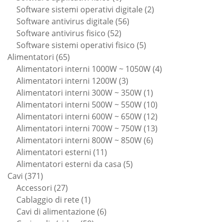
prodotti
2
Software sistemi operativi digitale
2
56
prodotti
Software antivirus digitale
56
52
prodotti
Software antivirus fisico
52
prodotti
5
Software sistemi operativi fisico
5
65
prodotti
Alimentatori
65
prodotti
4
Alimentatori interni 1000W ~ 1050W
4
3
prodotti
Alimentatori interni 1200W
3
prodotti
1
Alimentatori interni 300W ~ 350W
1
prodotto
10
Alimentatori interni 500W ~ 550W
10
prodotti
12
Alimentatori interni 600W ~ 650W
12
prodotti
13
Alimentatori interni 700W ~ 750W
13
6
prodotti
Alimentatori interni 800W ~ 850W
6
11
prodotti
Alimentatori esterni
11
prodotti
5
Alimentatori esterni da casa
5
371
prodotti
Cavi
371
prodotti
27
Accessori
27
prodotti
1
Cablaggio di rete
1
prodotto
6
Cavi di alimentazione
6