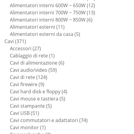
prodotti
12
Alimentatori interni 600W ~ 650W
12
prodotti
13
Alimentatori interni 700W ~ 750W
13
6
prodotti
Alimentatori interni 800W ~ 850W
6
11
prodotti
Alimentatori esterni
11
prodotti
5
Alimentatori esterni da casa
5
371
prodotti
Cavi
371
prodotti
27
Accessori
27
prodotti
1
Cablaggio di rete
1
prodotto
6
Cavi di alimentazione
6
59
prodotti
Cavi audio/video
59
124
prodotti
Cavi di rete
124
9
prodotti
Cavi firewire
9
prodotti
4
Cavi hard disk e floppy
4
5
prodotti
Cavi mouse e tastiera
5
5
prodotti
Cavi stampante
5
51
prodotti
Cavi USB
51
prodotti
74
Cavi commutatori e adattatori
74
1
prodotti
Cavi monitor
1