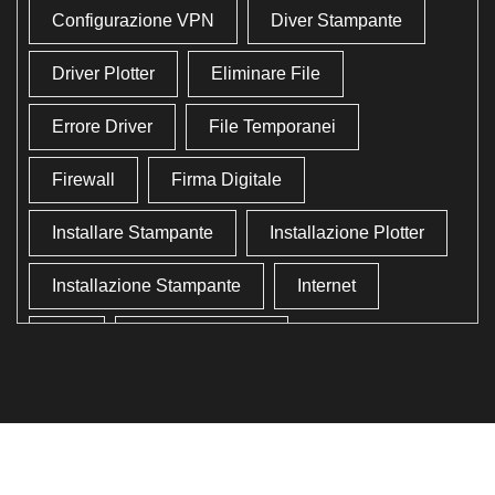
Configurazione VPN
Diver Stampante
Driver Plotter
Eliminare File
Errore Driver
File Temporanei
Firewall
Firma Digitale
Installare Stampante
Installazione Plotter
Installazione Stampante
Internet
Lan
Lavoro In Ufficio
Lettore Codici Fiscale
Lettore Smart Card
Lettore Tessera Sanitaria