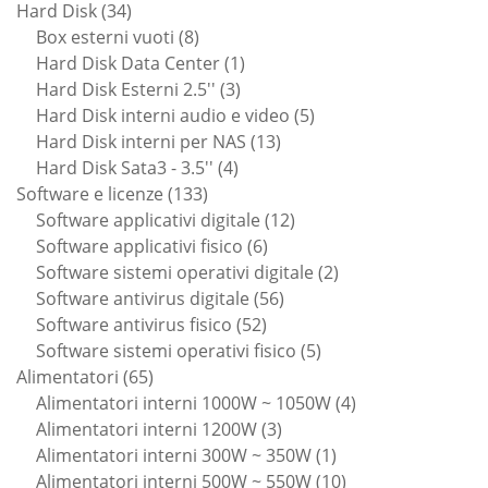
34
prodotti
Hard Disk
34
prodotti
8
Box esterni vuoti
8
prodotti
1
Hard Disk Data Center
1
3
prodotto
Hard Disk Esterni 2.5''
3
prodotti
5
Hard Disk interni audio e video
5
13
prodotti
Hard Disk interni per NAS
13
4
prodotti
Hard Disk Sata3 - 3.5''
4
133
prodotti
Software e licenze
133
prodotti
12
Software applicativi digitale
12
6
prodotti
Software applicativi fisico
6
prodotti
2
Software sistemi operativi digitale
2
56
prodotti
Software antivirus digitale
56
52
prodotti
Software antivirus fisico
52
prodotti
5
Software sistemi operativi fisico
5
65
prodotti
Alimentatori
65
prodotti
4
Alimentatori interni 1000W ~ 1050W
4
3
prodotti
Alimentatori interni 1200W
3
prodotti
1
Alimentatori interni 300W ~ 350W
1
prodotto
10
Alimentatori interni 500W ~ 550W
10