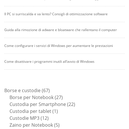
Il PC si surriscalda e va lento? Consigli di ottimizzazione software
Guida alla rimozione di adware e bloatware che rallentano il computer
Come configurare i servizi di Windows per aumentare le prestazioni
Come disattivare i programmi inutili all’avvio di Windows
67
Borse e custodie
67
prodotti
27
Borse per Notebook
27
prodotti
22
Custodia per Smartphone
22
1
prodotti
Custodia per tablet
1
12
prodotto
Custodie MP3
12
prodotti
5
Zaino per Notebook
5