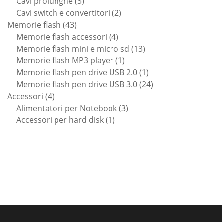
prodotto
3
Cavi prolunghe
3
prodotti
2
Cavi switch e convertitori
2
43
prodotti
Memorie flash
43
prodotti
4
Memorie flash accessori
4
prodotti
13
Memorie flash mini e micro sd
13
1
prodotti
Memorie flash MP3 player
1
prodotto
1
Memorie flash pen drive USB 2.0
1
prodotto
24
Memorie flash pen drive USB 3.0
24
4
prodotti
Accessori
4
prodotti
3
Alimentatori per Notebook
3
1
prodotti
Accessori per hard disk
1
prodotto