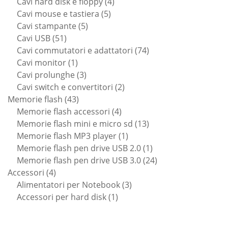
prodotti
4
Cavi hard disk e floppy
4
5
prodotti
Cavi mouse e tastiera
5
5
prodotti
Cavi stampante
5
51
prodotti
Cavi USB
51
prodotti
74
Cavi commutatori e adattatori
74
1
prodotti
Cavi monitor
1
prodotto
3
Cavi prolunghe
3
prodotti
2
Cavi switch e convertitori
2
43
prodotti
Memorie flash
43
prodotti
4
Memorie flash accessori
4
prodotti
13
Memorie flash mini e micro sd
13
1
prodotti
Memorie flash MP3 player
1
prodotto
1
Memorie flash pen drive USB 2.0
1
prodotto
24
Memorie flash pen drive USB 3.0
24
4
prodotti
Accessori
4
prodotti
3
Alimentatori per Notebook
3
1
prodotti
Accessori per hard disk
1
prodotto