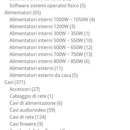
prodotti
5
Software sistemi operativi fisico
5
65
prodotti
Alimentatori
65
prodotti
4
Alimentatori interni 1000W ~ 1050W
4
3
prodotti
Alimentatori interni 1200W
3
prodotti
1
Alimentatori interni 300W ~ 350W
1
prodotto
10
Alimentatori interni 500W ~ 550W
10
prodotti
12
Alimentatori interni 600W ~ 650W
12
prodotti
13
Alimentatori interni 700W ~ 750W
13
6
prodotti
Alimentatori interni 800W ~ 850W
6
11
prodotti
Alimentatori esterni
11
prodotti
5
Alimentatori esterni da casa
5
371
prodotti
Cavi
371
prodotti
27
Accessori
27
prodotti
1
Cablaggio di rete
1
prodotto
6
Cavi di alimentazione
6
59
prodotti
Cavi audio/video
59
124
prodotti
Cavi di rete
124
9
prodotti
Cavi firewire
9