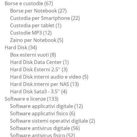
67
Borse e custodie
67
prodotti
27
Borse per Notebook
27
prodotti
22
Custodia per Smartphone
22
1
prodotti
Custodia per tablet
1
12
prodotto
Custodie MP3
12
prodotti
5
Zaino per Notebook
5
34
prodotti
Hard Disk
34
prodotti
8
Box esterni vuoti
8
prodotti
1
Hard Disk Data Center
1
3
prodotto
Hard Disk Esterni 2.5''
3
prodotti
5
Hard Disk interni audio e video
5
13
prodotti
Hard Disk interni per NAS
13
4
prodotti
Hard Disk Sata3 - 3.5''
4
133
prodotti
Software e licenze
133
prodotti
12
Software applicativi digitale
12
6
prodotti
Software applicativi fisico
6
prodotti
2
Software sistemi operativi digitale
2
56
prodotti
Software antivirus digitale
56
52
prodotti
Software antivirus fisico
52