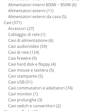
6
prodotti
Alimentatori interni 800W ~ 850W
6
11
prodotti
Alimentatori esterni
11
prodotti
5
Alimentatori esterni da casa
5
371
prodotti
Cavi
371
prodotti
27
Accessori
27
prodotti
1
Cablaggio di rete
1
prodotto
6
Cavi di alimentazione
6
59
prodotti
Cavi audio/video
59
124
prodotti
Cavi di rete
124
9
prodotti
Cavi firewire
9
prodotti
4
Cavi hard disk e floppy
4
5
prodotti
Cavi mouse e tastiera
5
5
prodotti
Cavi stampante
5
51
prodotti
Cavi USB
51
prodotti
74
Cavi commutatori e adattatori
74
1
prodotti
Cavi monitor
1
prodotto
3
Cavi prolunghe
3
prodotti
2
Cavi switch e convertitori
2