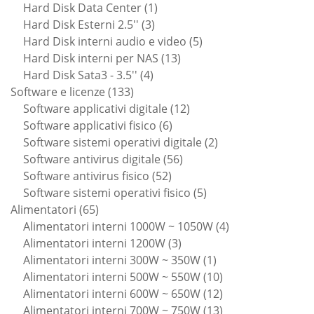
prodotti
1
Hard Disk Data Center
1
3
prodotto
Hard Disk Esterni 2.5''
3
prodotti
5
Hard Disk interni audio e video
5
13
prodotti
Hard Disk interni per NAS
13
4
prodotti
Hard Disk Sata3 - 3.5''
4
133
prodotti
Software e licenze
133
prodotti
12
Software applicativi digitale
12
6
prodotti
Software applicativi fisico
6
prodotti
2
Software sistemi operativi digitale
2
56
prodotti
Software antivirus digitale
56
52
prodotti
Software antivirus fisico
52
prodotti
5
Software sistemi operativi fisico
5
65
prodotti
Alimentatori
65
prodotti
4
Alimentatori interni 1000W ~ 1050W
4
3
prodotti
Alimentatori interni 1200W
3
prodotti
1
Alimentatori interni 300W ~ 350W
1
prodotto
10
Alimentatori interni 500W ~ 550W
10
prodotti
12
Alimentatori interni 600W ~ 650W
12
prodotti
13
Alimentatori interni 700W ~ 750W
13