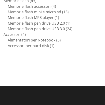
43
prodotti
Memorie flash
43
prodotti
4
Memorie flash accessori
4
prodotti
13
Memorie flash mini e micro sd
13
1
prodotti
Memorie flash MP3 player
1
prodotto
1
Memorie flash pen drive USB 2.0
1
prodotto
24
Memorie flash pen drive USB 3.0
24
4
prodotti
Accessori
4
prodotti
3
Alimentatori per Notebook
3
1
prodotti
Accessori per hard disk
1
prodotto