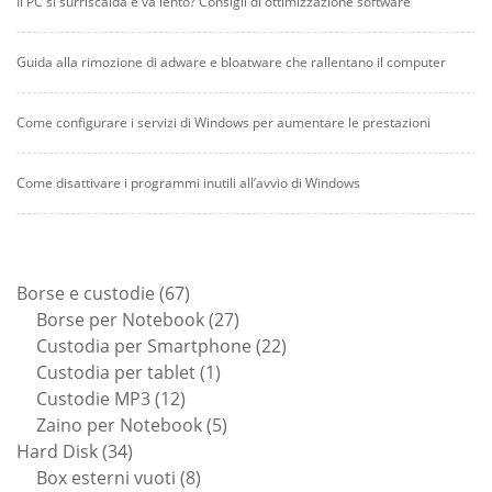
Il PC si surriscalda e va lento? Consigli di ottimizzazione software
Guida alla rimozione di adware e bloatware che rallentano il computer
Come configurare i servizi di Windows per aumentare le prestazioni
Come disattivare i programmi inutili all’avvio di Windows
67
Borse e custodie
67
prodotti
27
Borse per Notebook
27
prodotti
22
Custodia per Smartphone
22
1
prodotti
Custodia per tablet
1
12
prodotto
Custodie MP3
12
prodotti
5
Zaino per Notebook
5
34
prodotti
Hard Disk
34
prodotti
8
Box esterni vuoti
8