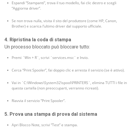
Espandi “Stampanti”, trova il tuo modello, fai clic destro e scegli
“Aggiorna driver”.
Se non trova nulla, visita il sito del produttore (come HP, Canon,
Brother) e scarica l’ultimo driver dal supporto ufficiale.
4. Ripristina la coda di stampa
Un processo bloccato può bloccare tutto:
Premi `Win + R`, scrivi `services.msc` e Invio.
Cerca “Print Spooler”, fai doppio clic e arresta il servizio (se è attivo).
Vai in `C:\Windows\System32\spool\PRINTERS`, elimina TUTTI i file in
questa cartella (non preoccuparti, verranno ricreati).
Riavvia il servizio “Print Spooler”.
5. Prova una stampa di prova dal sistema
Apri Blocco Note, scrivi “Test” e stampa.