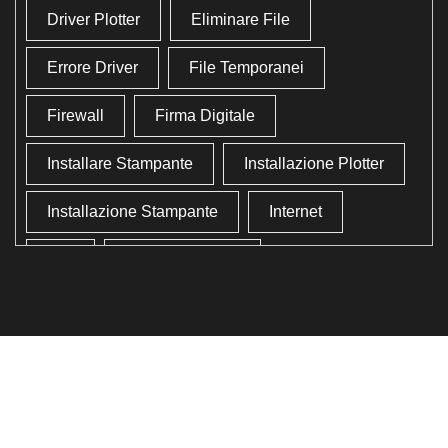
Driver Plotter
Eliminare File
Errore Driver
File Temporanei
Firewall
Firma Digitale
Installare Stampante
Installazione Plotter
Installazione Stampante
Internet
Lan
Lavoro In Ufficio
Lettore Codici Fiscale
Lettore Smart Card
Lettore Tessera Sanitaria
Liberare Il Disco Fisso
Liberare Memoria