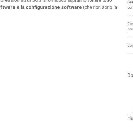
professionisti di SOS Informatico sapranno fornire tutto
Gui
oftware e la configurazione software
(che non sono la
co
Com
pre
Com
Bo
Ha