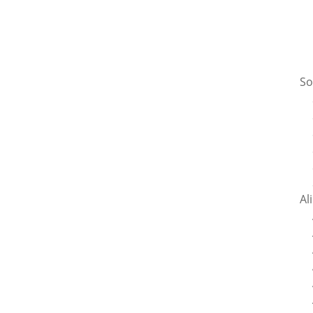
So
Al