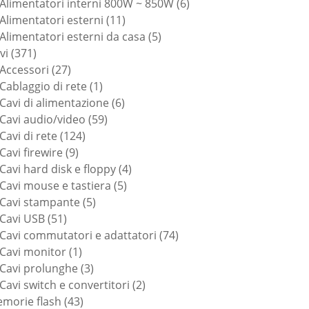
6
prodotti
Alimentatori interni 800W ~ 850W
6
11
prodotti
Alimentatori esterni
11
prodotti
5
Alimentatori esterni da casa
5
371
prodotti
vi
371
prodotti
27
Accessori
27
prodotti
1
Cablaggio di rete
1
prodotto
6
Cavi di alimentazione
6
59
prodotti
Cavi audio/video
59
124
prodotti
Cavi di rete
124
9
prodotti
Cavi firewire
9
prodotti
4
Cavi hard disk e floppy
4
5
prodotti
Cavi mouse e tastiera
5
5
prodotti
Cavi stampante
5
51
prodotti
Cavi USB
51
prodotti
74
Cavi commutatori e adattatori
74
1
prodotti
Cavi monitor
1
prodotto
3
Cavi prolunghe
3
prodotti
2
Cavi switch e convertitori
2
43
prodotti
morie flash
43