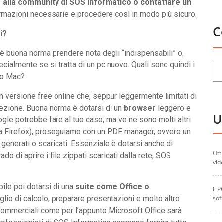
o alla community di SOS Informatico o contattare un
formazioni necessarie e procedere così in modo più sicuro.
C
i?
è buona norma prendere nota degli “indispensabili” o,
pecialmente se si tratta di un pc nuovo. Quali sono quindi i
c o Mac?
in versione free online che, seppur leggermente limitati di
otezione. Buona norma è dotarsi di un
browser
leggero e
U
ogle potrebbe fare al tuo caso, ma ve ne sono molti altri
la Firefox), proseguiamo con un PDF manager, ovvero un
nerati o scaricati. Essenziale è dotarsi anche di
Ott
o di aprire i file zippati scaricati dalla rete, SOS
vid
bile poi dotarsi di una
suite come Office o
Il 
oglio di calcolo, preparare presentazioni e molto altro
sof
 commerciali come per l’appunto Microsoft Office sarà