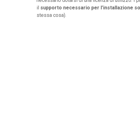
necessario dotarsi di una licenza di utilizzo. I 
il
supporto necessario per l’installazione s
stessa cosa).