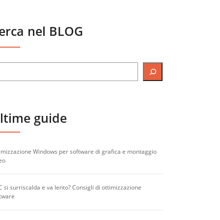
erca nel BLOG
ltime guide
imizzazione Windows per software di grafica e montaggio
eo
PC si surriscalda e va lento? Consigli di ottimizzazione
tware