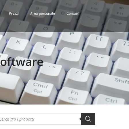
Prezzi
Area personale
Contatti
software
oducts
arch