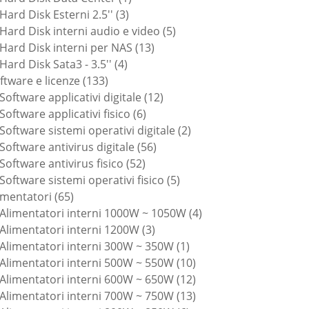
3
prodotto
Hard Disk Esterni 2.5''
3
prodotti
5
Hard Disk interni audio e video
5
13
prodotti
Hard Disk interni per NAS
13
4
prodotti
Hard Disk Sata3 - 3.5''
4
133
prodotti
ftware e licenze
133
prodotti
12
Software applicativi digitale
12
6
prodotti
Software applicativi fisico
6
prodotti
2
Software sistemi operativi digitale
2
56
prodotti
Software antivirus digitale
56
52
prodotti
Software antivirus fisico
52
prodotti
5
Software sistemi operativi fisico
5
65
prodotti
imentatori
65
prodotti
4
Alimentatori interni 1000W ~ 1050W
4
3
prodotti
Alimentatori interni 1200W
3
prodotti
1
Alimentatori interni 300W ~ 350W
1
prodotto
10
Alimentatori interni 500W ~ 550W
10
prodotti
12
Alimentatori interni 600W ~ 650W
12
prodotti
13
Alimentatori interni 700W ~ 750W
13