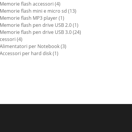
prodotti
4
Memorie flash accessori
4
prodotti
13
Memorie flash mini e micro sd
13
1
prodotti
Memorie flash MP3 player
1
prodotto
1
Memorie flash pen drive USB 2.0
1
prodotto
24
Memorie flash pen drive USB 3.0
24
4
prodotti
cessori
4
prodotti
3
Alimentatori per Notebook
3
1
prodotti
Accessori per hard disk
1
prodotto