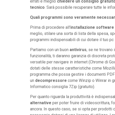
errati è meglio
chiedere un consiglio gratuit
tecnico
. Sarà possibile recuperare tutte le in
Quali programmi sono veramente necessar
Prima di procedere all’
installazione software
meglio, stilare una sorta di lista della spesa, s
programmi indispensabili di cui dotare il tuo p
Partiamo con un buon
antivirus
, se ne trovano 
funzionalità, ti daranno garanzia di discreta pr
versatile per navigare in internet (Chrome di Go
dotati delle stesse caratteristiche come Mozil
programma che possa gestire i documenti PDF ge
un
decompressore
come Winzip o Winrar in grad
Informatico consiglia 7Zip (gratuito).
Per quanto riguarda la produttività è indispensa
alternative
per poter fruire di videoscrittura, f
ancora. In questo caso, se si opta per prodotti