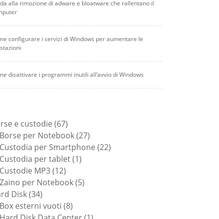
da alla rimozione di adware e bloatware che rallentano il
mputer
e configurare i servizi di Windows per aumentare le
stazioni
e disattivare i programmi inutili all’avvio di Windows
67
rse e custodie
67
prodotti
27
Borse per Notebook
27
prodotti
22
Custodia per Smartphone
22
1
prodotti
Custodia per tablet
1
12
prodotto
Custodie MP3
12
prodotti
5
Zaino per Notebook
5
34
prodotti
rd Disk
34
prodotti
8
Box esterni vuoti
8
prodotti
1
Hard Disk Data Center
1