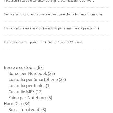
Il PC si surriscalda e va lento? Consigli di ottimizzazione software
Guida alla rimozione di adware e bloatware che rallentano il computer
Come configurare i servizi di Windows per aumentare le prestazioni
Come disattivare i programmi inutili all’avvio di Windows
67
Borse e custodie
67
prodotti
27
Borse per Notebook
27
prodotti
22
Custodia per Smartphone
22
1
prodotti
Custodia per tablet
1
12
prodotto
Custodie MP3
12
prodotti
5
Zaino per Notebook
5
34
prodotti
Hard Disk
34
prodotti
8
Box esterni vuoti
8