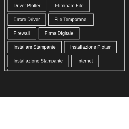
Driver Plotter
Eliminare File
Errore Driver
File Temporanei
Firewall
Firma Digitale
Installare Stampante
Installazione Plotter
Installazione Stampante
Internet
Lan
Lavoro In Ufficio
Lettore Codici Fiscale
Lettore Smart Card
Lettore Tessera Sanitaria
Liberare Il Disco Fisso
Liberare Memoria