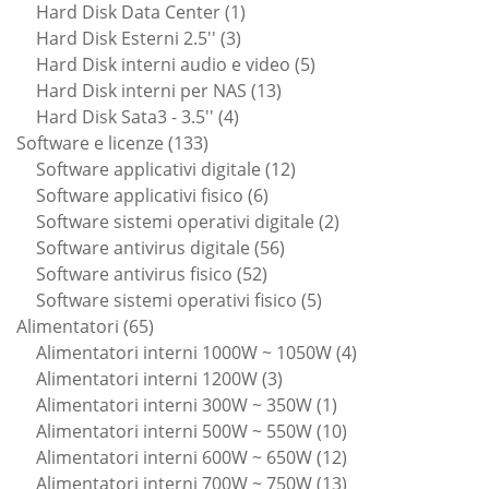
prodotti
1
Hard Disk Data Center
1
3
prodotto
Hard Disk Esterni 2.5''
3
prodotti
5
Hard Disk interni audio e video
5
13
prodotti
Hard Disk interni per NAS
13
4
prodotti
Hard Disk Sata3 - 3.5''
4
133
prodotti
Software e licenze
133
prodotti
12
Software applicativi digitale
12
6
prodotti
Software applicativi fisico
6
prodotti
2
Software sistemi operativi digitale
2
56
prodotti
Software antivirus digitale
56
52
prodotti
Software antivirus fisico
52
prodotti
5
Software sistemi operativi fisico
5
65
prodotti
Alimentatori
65
prodotti
4
Alimentatori interni 1000W ~ 1050W
4
3
prodotti
Alimentatori interni 1200W
3
prodotti
1
Alimentatori interni 300W ~ 350W
1
prodotto
10
Alimentatori interni 500W ~ 550W
10
prodotti
12
Alimentatori interni 600W ~ 650W
12
prodotti
13
Alimentatori interni 700W ~ 750W
13