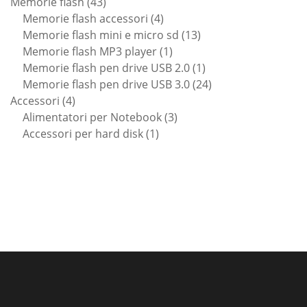
43
prodotti
Memorie flash
43
prodotti
4
Memorie flash accessori
4
prodotti
13
Memorie flash mini e micro sd
13
1
prodotti
Memorie flash MP3 player
1
prodotto
1
Memorie flash pen drive USB 2.0
1
prodotto
24
Memorie flash pen drive USB 3.0
24
4
prodotti
Accessori
4
prodotti
3
Alimentatori per Notebook
3
1
prodotti
Accessori per hard disk
1
prodotto