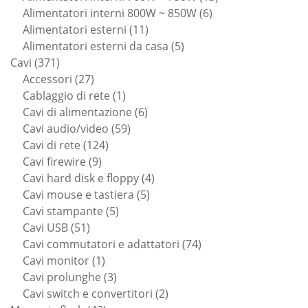
6
prodotti
Alimentatori interni 800W ~ 850W
6
11
prodotti
Alimentatori esterni
11
prodotti
5
Alimentatori esterni da casa
5
371
prodotti
Cavi
371
prodotti
27
Accessori
27
prodotti
1
Cablaggio di rete
1
prodotto
6
Cavi di alimentazione
6
59
prodotti
Cavi audio/video
59
124
prodotti
Cavi di rete
124
9
prodotti
Cavi firewire
9
prodotti
4
Cavi hard disk e floppy
4
5
prodotti
Cavi mouse e tastiera
5
5
prodotti
Cavi stampante
5
51
prodotti
Cavi USB
51
prodotti
74
Cavi commutatori e adattatori
74
1
prodotti
Cavi monitor
1
prodotto
3
Cavi prolunghe
3
prodotti
2
Cavi switch e convertitori
2