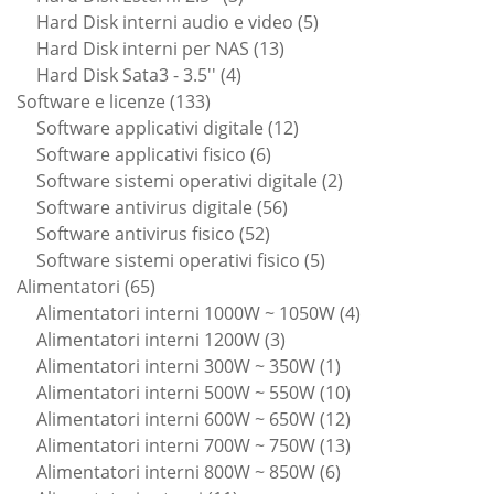
prodotti
5
Hard Disk interni audio e video
5
13
prodotti
Hard Disk interni per NAS
13
4
prodotti
Hard Disk Sata3 - 3.5''
4
133
prodotti
Software e licenze
133
prodotti
12
Software applicativi digitale
12
6
prodotti
Software applicativi fisico
6
prodotti
2
Software sistemi operativi digitale
2
56
prodotti
Software antivirus digitale
56
52
prodotti
Software antivirus fisico
52
prodotti
5
Software sistemi operativi fisico
5
65
prodotti
Alimentatori
65
prodotti
4
Alimentatori interni 1000W ~ 1050W
4
3
prodotti
Alimentatori interni 1200W
3
prodotti
1
Alimentatori interni 300W ~ 350W
1
prodotto
10
Alimentatori interni 500W ~ 550W
10
prodotti
12
Alimentatori interni 600W ~ 650W
12
prodotti
13
Alimentatori interni 700W ~ 750W
13
6
prodotti
Alimentatori interni 800W ~ 850W
6