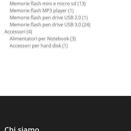
prodotti
13
Memorie flash mini e micro sd
13
1
prodotti
Memorie flash MP3 player
1
prodotto
1
Memorie flash pen drive USB 2.0
1
prodotto
24
Memorie flash pen drive USB 3.0
24
4
prodotti
Accessori
4
prodotti
3
Alimentatori per Notebook
3
1
prodotti
Accessori per hard disk
1
prodotto
Chi siamo