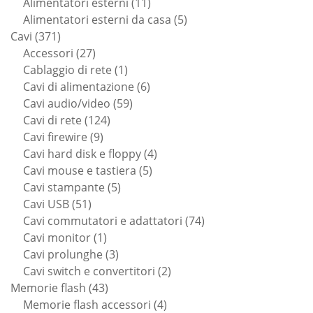
11
prodotti
Alimentatori esterni
11
prodotti
5
Alimentatori esterni da casa
5
371
prodotti
Cavi
371
prodotti
27
Accessori
27
prodotti
1
Cablaggio di rete
1
prodotto
6
Cavi di alimentazione
6
59
prodotti
Cavi audio/video
59
124
prodotti
Cavi di rete
124
9
prodotti
Cavi firewire
9
prodotti
4
Cavi hard disk e floppy
4
5
prodotti
Cavi mouse e tastiera
5
5
prodotti
Cavi stampante
5
51
prodotti
Cavi USB
51
prodotti
74
Cavi commutatori e adattatori
74
1
prodotti
Cavi monitor
1
prodotto
3
Cavi prolunghe
3
prodotti
2
Cavi switch e convertitori
2
43
prodotti
Memorie flash
43
prodotti
4
Memorie flash accessori
4