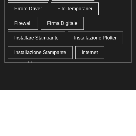
Errore Driver
File Temporanei
Firewall
Firma Digitale
Installare Stampante
Installazione Plotter
Installazione Stampante
Internet
Lan
Lavoro In Ufficio
Lettore Codici Fiscale
Lettore Smart Card
Lettore Tessera Sanitaria
Liberare Il Disco Fisso
Liberare Memoria
Ottimizzazione
Ottimizzazione Windows