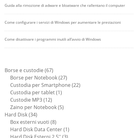
Guida alla rimozione di adware e bloatware che rallentano il computer
Come configurare i servizi di Windows per aumentare le prestazioni
Come disattivare i programmi inutili all’avvio di Windows
67
Borse e custodie
67
prodotti
27
Borse per Notebook
27
prodotti
22
Custodia per Smartphone
22
1
prodotti
Custodia per tablet
1
12
prodotto
Custodie MP3
12
prodotti
5
Zaino per Notebook
5
34
prodotti
Hard Disk
34
prodotti
8
Box esterni vuoti
8
prodotti
1
Hard Disk Data Center
1
3
prodotto
Hard Disk Esterni 2.5''
3