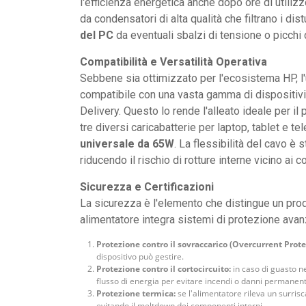
l'efficienza energetica anche dopo ore di utilizzo
da condensatori di alta qualità che filtrano i dis
del PC
da eventuali sbalzi di tensione o picchi 
Compatibilità e Versatilità Operativa
Sebbene sia ottimizzato per l'ecosistema HP, 
compatibile con una vasta gamma di dispositivi 
Delivery. Questo lo rende l'alleato ideale per i
tre diversi caricabatterie per laptop, tablet e te
universale da 65W
. La flessibilità del cavo è s
riducendo il rischio di rotture interne vicino ai co
Sicurezza e Certificazioni
La sicurezza è l'elemento che distingue un pro
alimentatore integra sistemi di protezione avanz
Protezione contro il sovraccarico (Overcurrent Prote
dispositivo può gestire.
Protezione contro il cortocircuito:
in caso di guasto n
flusso di energia per evitare incendi o danni permanenti
Protezione termica:
se l'alimentatore rileva un surris
evitando il meltdown dei componenti interni.