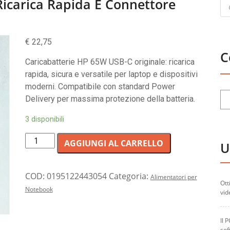
Pr
icarica Rapida E Connettore
se
€
22,75
C
Caricabatterie HP 65W USB-C originale: ricarica
rapida, sicura e versatile per laptop e dispositivi
moderni. Compatibile con standard Power
Delivery per massima protezione della batteria.
3 disponibili
Alimentatore
AGGIUNGI AL CARRELLO
U
HP
65W
con
COD:
0195122443054
Categoria:
Alimentatori per
Ott
ricarica
Notebook
vid
rapida
e
Il 
connettore
sof