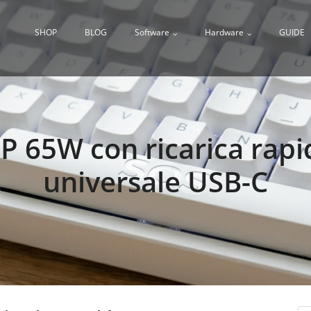
SHOP
BLOG
Software
Hardware
GUIDE
P 65W con ricarica rapi
universale USB-C