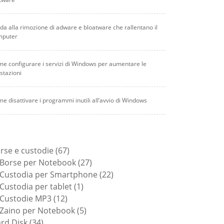
da alla rimozione di adware e bloatware che rallentano il
mputer
e configurare i servizi di Windows per aumentare le
stazioni
e disattivare i programmi inutili all’avvio di Windows
67
rse e custodie
67
prodotti
27
Borse per Notebook
27
prodotti
22
Custodia per Smartphone
22
1
prodotti
Custodia per tablet
1
12
prodotto
Custodie MP3
12
prodotti
5
Zaino per Notebook
5
34
prodotti
rd Disk
34