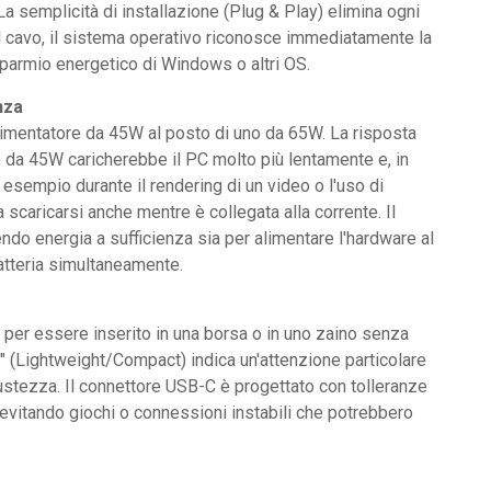
La semplicità di installazione (Plug & Play) elimina ogni
il cavo, il sistema operativo riconosce immediatamente la
isparmio energetico di Windows o altri OS.
nza
limentatore da 45W al posto di uno da 65W. La risposta
e da 45W caricherebbe il PC molto più lentamente e, in
 esempio durante il rendering di un video o l'uso di
 scaricarsi anche mentre è collegata alla corrente. Il
do energia a sufficienza sia per alimentare l'hardware al
atteria simultaneamente.
 per essere inserito in una borsa o in uno zaino senza
 (Lightweight/Compact) indica un'attenzione particolare
bustezza. Il connettore USB-C è progettato con tolleranze
, evitando giochi o connessioni instabili che potrebbero