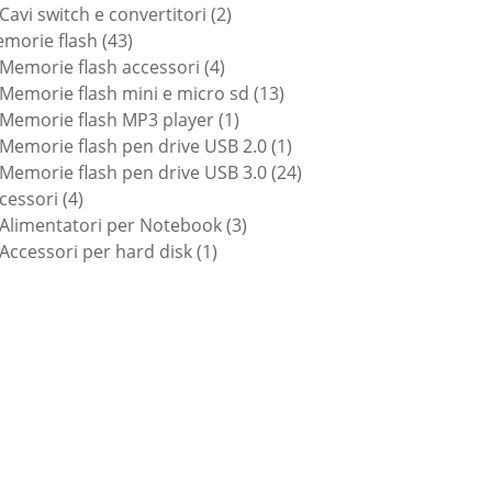
prodotti
2
Cavi switch e convertitori
2
43
prodotti
morie flash
43
prodotti
4
Memorie flash accessori
4
prodotti
13
Memorie flash mini e micro sd
13
1
prodotti
Memorie flash MP3 player
1
prodotto
1
Memorie flash pen drive USB 2.0
1
prodotto
24
Memorie flash pen drive USB 3.0
24
4
prodotti
cessori
4
prodotti
3
Alimentatori per Notebook
3
1
prodotti
Accessori per hard disk
1
prodotto