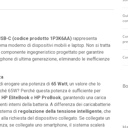
universale
USB-
Gui
C
co
quantità
Com
USB-C (codice prodotto 1P3K6AA)
rappresenta
pre
tema moderno di dispositivi mobili e laptop. Non si tratta
n componente ingegneristico progettato per garantire
Com
rtphone di ultima generazione, eliminando le inefficienze
za
 di erogare una potenza di
65 Watt
, un valore che lo
Bo
erché 65W? Perché questa potenza è sufficiente per
a
HP EliteBook
e
HP ProBook
, garantendo una carica
ti interni della batteria. A differenza dei caricabatterie
sistema di
regolazione della tensione intelligente
, che
alla richiesta del dispositivo collegato. Se collegate un
nza; se collegate uno smartphone, il sistema scalerà
Ha