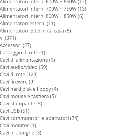
prodotti
12
Alimentatori interni 600W ~ 650W
12
prodotti
13
Alimentatori interni 700W ~ 750W
13
6
prodotti
Alimentatori interni 800W ~ 850W
6
11
prodotti
Alimentatori esterni
11
prodotti
5
Alimentatori esterni da casa
5
371
prodotti
vi
371
prodotti
27
Accessori
27
prodotti
1
Cablaggio di rete
1
prodotto
6
Cavi di alimentazione
6
59
prodotti
Cavi audio/video
59
124
prodotti
Cavi di rete
124
9
prodotti
Cavi firewire
9
prodotti
4
Cavi hard disk e floppy
4
5
prodotti
Cavi mouse e tastiera
5
5
prodotti
Cavi stampante
5
51
prodotti
Cavi USB
51
prodotti
74
Cavi commutatori e adattatori
74
1
prodotti
Cavi monitor
1
prodotto
3
Cavi prolunghe
3