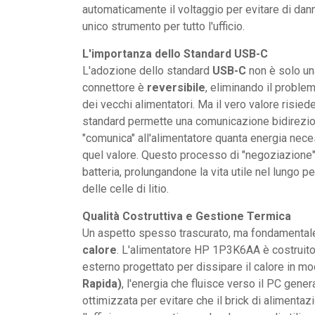
automaticamente il voltaggio per evitare di dan
unico strumento per tutto l'ufficio.
L'importanza dello Standard USB-C
L'adozione dello standard
USB-C
non è solo un
connettore è
reversibile
, eliminando il proble
dei vecchi alimentatori. Ma il vero valore risied
standard permette una comunicazione bidirezional
"comunica" all'alimentatore quanta energia nec
quel valore. Questo processo di "negoziazione"
batteria, prolungandone la vita utile nel lungo
delle celle di litio.
Qualità Costruttiva e Gestione Termica
Un aspetto spesso trascurato, ma fondamentale i
calore
. L'alimentatore HP 1P3K6AA è costruito 
esterno progettato per dissipare il calore in mo
Rapida)
, l'energia che fluisce verso il PC gener
ottimizzata per evitare che il brick di aliment