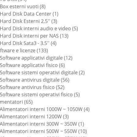
prodotti
8
Box esterni vuoti
8
prodotti
1
Hard Disk Data Center
1
3
prodotto
Hard Disk Esterni 2.5''
3
prodotti
5
Hard Disk interni audio e video
5
13
prodotti
Hard Disk interni per NAS
13
4
prodotti
Hard Disk Sata3 - 3.5''
4
133
prodotti
ftware e licenze
133
prodotti
12
Software applicativi digitale
12
6
prodotti
Software applicativi fisico
6
prodotti
2
Software sistemi operativi digitale
2
56
prodotti
Software antivirus digitale
56
52
prodotti
Software antivirus fisico
52
prodotti
5
Software sistemi operativi fisico
5
65
prodotti
imentatori
65
prodotti
4
Alimentatori interni 1000W ~ 1050W
4
3
prodotti
Alimentatori interni 1200W
3
prodotti
1
Alimentatori interni 300W ~ 350W
1
prodotto
10
Alimentatori interni 500W ~ 550W
10