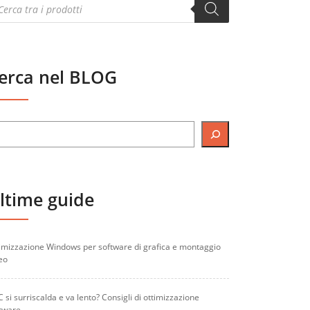
oducts
arch
erca nel BLOG
ltime guide
imizzazione Windows per software di grafica e montaggio
eo
PC si surriscalda e va lento? Consigli di ottimizzazione
tware