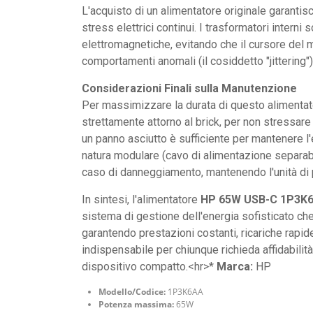
L'acquisto di un alimentatore originale garantisc
stress elettrici continui. I trasformatori intern
elettromagnetiche, evitando che il cursore del 
comportamenti anomali (il cosiddetto "jittering"
Considerazioni Finali sulla Manutenzione
Per massimizzare la durata di questo alimentator
strettamente attorno al brick, per non stressare 
un panno asciutto è sufficiente per mantenere l'
natura modulare (cavo di alimentazione separabile
caso di danneggiamento, mantenendo l'unità di 
In sintesi, l'alimentatore
HP 65W USB-C 1P3K
sistema di gestione dell'energia sofisticato ch
garantendo prestazioni costanti, ricariche rap
indispensabile per chiunque richieda affidabilità
dispositivo compatto.<hr>*
Marca:
HP
Modello/Codice:
1P3K6AA
Potenza massima:
65W