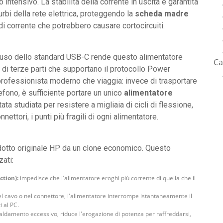
 intensivo. La stabilità della corrente in uscita è garantita
turbi della rete elettrica, proteggendo la
scheda madre
di corrente che potrebbero causare cortocircuiti.
l'uso dello standard USB-C rende questo alimentatore
Ca
di terze parti che supportano il protocollo Power
l professionista moderno che viaggia: invece di trasportare
lefono, è sufficiente portare un unico
alimentatore
tata studiata per resistere a migliaia di cicli di flessione,
nnettori, i punti più fragili di ogni alimentatore.
dotto originale HP da un clone economico. Questo
ati:
ction):
impedisce che l'alimentatore eroghi più corrente di quella che il
el cavo o nel connettore, l'alimentatore interrompe istantaneamente il
 al PC.
caldamento eccessivo, riduce l'erogazione di potenza per raffreddarsi,