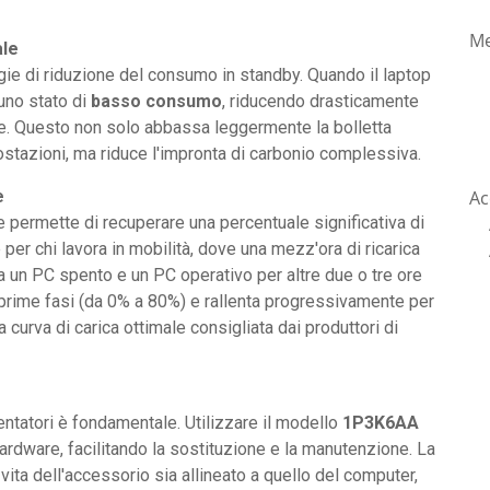
Me
ale
e di riduzione del consumo in standby. Quando il laptop
 uno stato di
basso consumo
, riducendo drasticamente
te. Questo non solo abbassa leggermente la bolletta
postazioni, ma riduce l'impronta di carbonio complessiva.
Ac
e
e permette di recuperare una percentuale significativa di
per chi lavora in mobilità, dove una mezz'ora di ricarica
 tra un PC spento e un PC operativo per altre due o tre ore
e prime fasi (da 0% a 80%) e rallenta progressivamente per
 curva di carica ottimale consigliata dai produttori di
mentatori è fondamentale. Utilizzare il modello
1P3K6AA
hardware, facilitando la sostituzione e la manutenzione. La
vita dell'accessorio sia allineato a quello del computer,