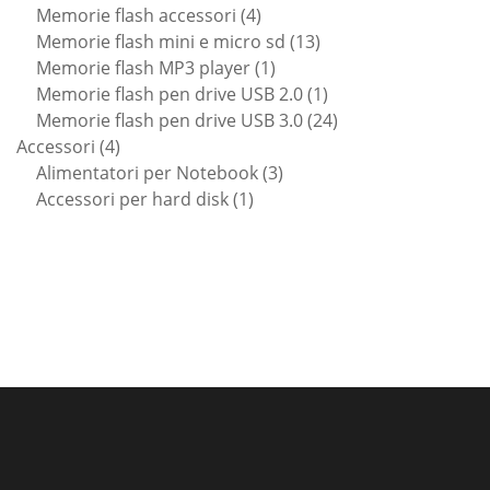
prodotti
4
Memorie flash accessori
4
prodotti
13
Memorie flash mini e micro sd
13
1
prodotti
Memorie flash MP3 player
1
prodotto
1
Memorie flash pen drive USB 2.0
1
prodotto
24
Memorie flash pen drive USB 3.0
24
4
prodotti
Accessori
4
prodotti
3
Alimentatori per Notebook
3
1
prodotti
Accessori per hard disk
1
prodotto