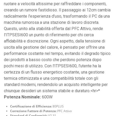
ruotare a velocità altissime per raffreddare i componenti,
creando un rumore fastidioso. Il passaggio ai 12cm cambia
radicalmente l'esperienza d'uso, trasformando il PC da una
macchina rumorosa a una stazione di lavoro discreta.
Questo, unito alla stabilità offerta dal PFC Attivo, rende
l'ITPSESI600 un punto di riferimento per chi cerca
affidabilità e discrezione. Ogni aspetto, dalla tensione di
uscita alla gestione del calore, è pensato per offrire una
performance costante nel tempo, evitando il degrado tipico
dei prodotti a basso costo che perdono potenza dopo
pochi mesi di utilizzo. Con l'ITPSESI600, l'utente ha la
certezza di un flusso energetico costante, una gestione
termica ottimizzata e una compatibilità totale con gli
standard moderni, rendendolo un acquisto intelligente per
chiunque desideri un sistema stabile e duraturo.<hr>*
Potenza Nominale:
600W
Certificazione di Efficienza:
80PLUS
Correzione Fattore di Potenza:
PFC Attivo
Standard di Conformità:
V2.31