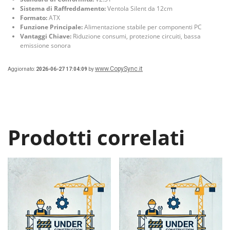
Sistema di Raffreddamento:
Ventola Silent da 12cm
Formato:
ATX
Funzione Principale:
Alimentazione stabile per componenti PC
Vantaggi Chiave:
Riduzione consumi, protezione circuiti, bassa
emissione sonora
www.CopySync.it
Aggiornato:
2026-06-27 17:04:09
by
Prodotti correlati