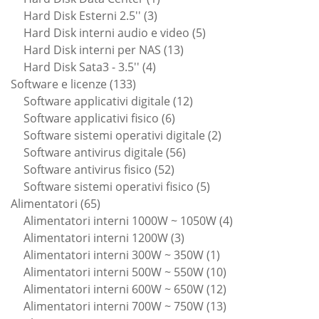
3
prodotto
Hard Disk Esterni 2.5''
3
prodotti
5
Hard Disk interni audio e video
5
13
prodotti
Hard Disk interni per NAS
13
4
prodotti
Hard Disk Sata3 - 3.5''
4
133
prodotti
Software e licenze
133
prodotti
12
Software applicativi digitale
12
6
prodotti
Software applicativi fisico
6
prodotti
2
Software sistemi operativi digitale
2
56
prodotti
Software antivirus digitale
56
52
prodotti
Software antivirus fisico
52
prodotti
5
Software sistemi operativi fisico
5
65
prodotti
Alimentatori
65
prodotti
4
Alimentatori interni 1000W ~ 1050W
4
3
prodotti
Alimentatori interni 1200W
3
prodotti
1
Alimentatori interni 300W ~ 350W
1
prodotto
10
Alimentatori interni 500W ~ 550W
10
prodotti
12
Alimentatori interni 600W ~ 650W
12
prodotti
13
Alimentatori interni 700W ~ 750W
13