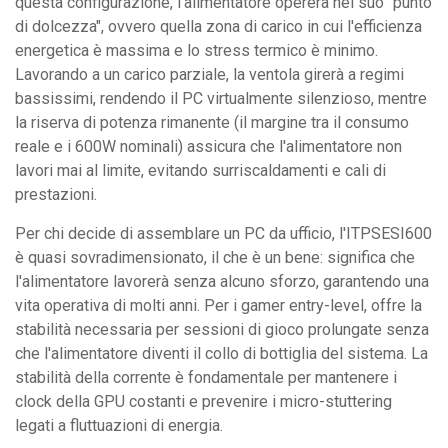
questa configurazione, l'alimentatore opererà nel suo "punto
di dolcezza", ovvero quella zona di carico in cui l'efficienza
energetica è massima e lo stress termico è minimo.
Lavorando a un carico parziale, la ventola girerà a regimi
bassissimi, rendendo il PC virtualmente silenzioso, mentre
la riserva di potenza rimanente (il margine tra il consumo
reale e i 600W nominali) assicura che l'alimentatore non
lavori mai al limite, evitando surriscaldamenti e cali di
prestazioni.
Per chi decide di assemblare un PC da ufficio, l'ITPSESI600
è quasi sovradimensionato, il che è un bene: significa che
l'alimentatore lavorerà senza alcuno sforzo, garantendo una
vita operativa di molti anni. Per i gamer entry-level, offre la
stabilità necessaria per sessioni di gioco prolungate senza
che l'alimentatore diventi il collo di bottiglia del sistema. La
stabilità della corrente è fondamentale per mantenere i
clock della GPU costanti e prevenire i micro-stuttering
legati a fluttuazioni di energia.