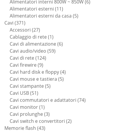
6
prodotti
Alimentatori interni 800W ~ 850W
6
11
prodotti
Alimentatori esterni
11
prodotti
5
Alimentatori esterni da casa
5
371
prodotti
Cavi
371
prodotti
27
Accessori
27
prodotti
1
Cablaggio di rete
1
prodotto
6
Cavi di alimentazione
6
59
prodotti
Cavi audio/video
59
124
prodotti
Cavi di rete
124
9
prodotti
Cavi firewire
9
prodotti
4
Cavi hard disk e floppy
4
5
prodotti
Cavi mouse e tastiera
5
5
prodotti
Cavi stampante
5
51
prodotti
Cavi USB
51
prodotti
74
Cavi commutatori e adattatori
74
1
prodotti
Cavi monitor
1
prodotto
3
Cavi prolunghe
3
prodotti
2
Cavi switch e convertitori
2
43
prodotti
Memorie flash
43