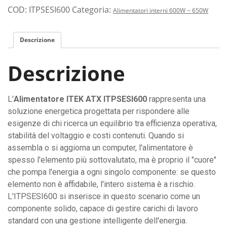
ITEK
COD:
ITPSESI600
Categoria:
Alimentatori interni 600W ~ 650W
da
600W:
Descrizione
energia
stabile,
Descrizione
efficiente
e
silenziosa
L'
Alimentatore ITEK ATX ITPSESI600
rappresenta una
per
soluzione energetica progettata per rispondere alle
il
esigenze di chi ricerca un equilibrio tra efficienza operativa,
tuo
stabilità del voltaggio e costi contenuti. Quando si
computer.
assembla o si aggiorna un computer, l'alimentatore è
quantità
spesso l'elemento più sottovalutato, ma è proprio il "cuore"
che pompa l'energia a ogni singolo componente: se questo
elemento non è affidabile, l'intero sistema è a rischio.
L'ITPSESI600 si inserisce in questo scenario come un
componente solido, capace di gestire carichi di lavoro
standard con una gestione intelligente dell'energia.