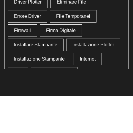
Driver Plotter
Eliminare File
Errore Driver
File Temporanei
Firewall
Firma Digitale
Installare Stampante
Installazione Plotter
Installazione Stampante
Internet
Lan
Lavoro In Ufficio
Lettore Codici Fiscale
Lettore Smart Card
Lettore Tessera Sanitaria
Liberare Il Disco Fisso
Liberare Memoria
Ottimizzazione
Ottimizzazione Windows