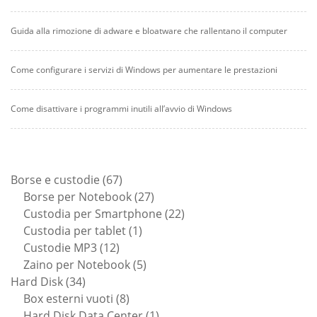
Guida alla rimozione di adware e bloatware che rallentano il computer
Come configurare i servizi di Windows per aumentare le prestazioni
Come disattivare i programmi inutili all’avvio di Windows
67
Borse e custodie
67
prodotti
27
Borse per Notebook
27
prodotti
22
Custodia per Smartphone
22
1
prodotti
Custodia per tablet
1
12
prodotto
Custodie MP3
12
prodotti
5
Zaino per Notebook
5
34
prodotti
Hard Disk
34
prodotti
8
Box esterni vuoti
8
prodotti
1
Hard Disk Data Center
1