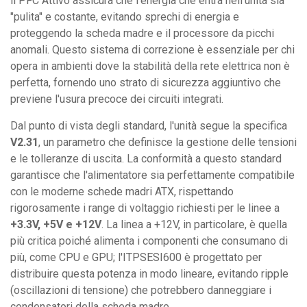
il PFC Attivo assicura che l'energia che entra nell'unità sia
"pulita" e costante, evitando sprechi di energia e
proteggendo la scheda madre e il processore da picchi
anomali. Questo sistema di correzione è essenziale per chi
opera in ambienti dove la stabilità della rete elettrica non è
perfetta, fornendo uno strato di sicurezza aggiuntivo che
previene l'usura precoce dei circuiti integrati.
Dal punto di vista degli standard, l'unità segue la specifica
V2.31
, un parametro che definisce la gestione delle tensioni
e le tolleranze di uscita. La conformità a questo standard
garantisce che l'alimentatore sia perfettamente compatibile
con le moderne schede madri ATX, rispettando
rigorosamente i range di voltaggio richiesti per le linee a
+3.3V, +5V e +12V
. La linea a +12V, in particolare, è quella
più critica poiché alimenta i componenti che consumano di
più, come CPU e GPU; l'ITPSESI600 è progettato per
distribuire questa potenza in modo lineare, evitando ripple
(oscillazioni di tensione) che potrebbero danneggiare i
condensatori della scheda madre.