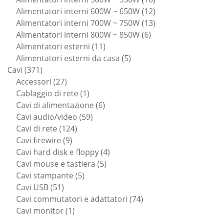
prodotti
12
Alimentatori interni 600W ~ 650W
12
prodotti
13
Alimentatori interni 700W ~ 750W
13
6
prodotti
Alimentatori interni 800W ~ 850W
6
11
prodotti
Alimentatori esterni
11
prodotti
5
Alimentatori esterni da casa
5
371
prodotti
Cavi
371
prodotti
27
Accessori
27
prodotti
1
Cablaggio di rete
1
prodotto
6
Cavi di alimentazione
6
59
prodotti
Cavi audio/video
59
124
prodotti
Cavi di rete
124
9
prodotti
Cavi firewire
9
prodotti
4
Cavi hard disk e floppy
4
5
prodotti
Cavi mouse e tastiera
5
5
prodotti
Cavi stampante
5
51
prodotti
Cavi USB
51
prodotti
74
Cavi commutatori e adattatori
74
1
prodotti
Cavi monitor
1