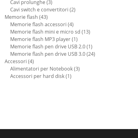
prodotto
3
Cavi prolunghe
3
prodotti
2
Cavi switch e convertitori
2
43
prodotti
Memorie flash
43
prodotti
4
Memorie flash accessori
4
prodotti
13
Memorie flash mini e micro sd
13
1
prodotti
Memorie flash MP3 player
1
prodotto
1
Memorie flash pen drive USB 2.0
1
prodotto
24
Memorie flash pen drive USB 3.0
24
4
prodotti
Accessori
4
prodotti
3
Alimentatori per Notebook
3
1
prodotti
Accessori per hard disk
1
prodotto