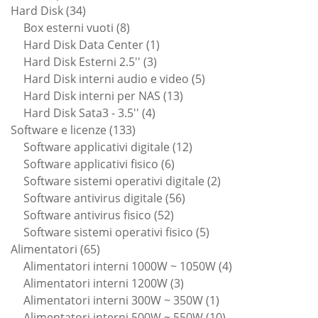
34
prodotti
Hard Disk
34
prodotti
8
Box esterni vuoti
8
prodotti
1
Hard Disk Data Center
1
3
prodotto
Hard Disk Esterni 2.5''
3
prodotti
5
Hard Disk interni audio e video
5
13
prodotti
Hard Disk interni per NAS
13
4
prodotti
Hard Disk Sata3 - 3.5''
4
133
prodotti
Software e licenze
133
prodotti
12
Software applicativi digitale
12
6
prodotti
Software applicativi fisico
6
prodotti
2
Software sistemi operativi digitale
2
56
prodotti
Software antivirus digitale
56
52
prodotti
Software antivirus fisico
52
prodotti
5
Software sistemi operativi fisico
5
65
prodotti
Alimentatori
65
prodotti
4
Alimentatori interni 1000W ~ 1050W
4
3
prodotti
Alimentatori interni 1200W
3
prodotti
1
Alimentatori interni 300W ~ 350W
1
prodotto
10
Alimentatori interni 500W ~ 550W
10