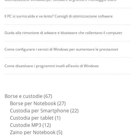
Il PC si surriscalda e va lento? Consigli di ottimizzazione software
Guida alla rimozione di adware e bloatware che rallentano il computer
Come configurare i servizi di Windows per aumentare le prestazioni
Come disattivare i programmi inutili all’avvio di Windows
67
Borse e custodie
67
prodotti
27
Borse per Notebook
27
prodotti
22
Custodia per Smartphone
22
1
prodotti
Custodia per tablet
1
12
prodotto
Custodie MP3
12
prodotti
5
Zaino per Notebook
5