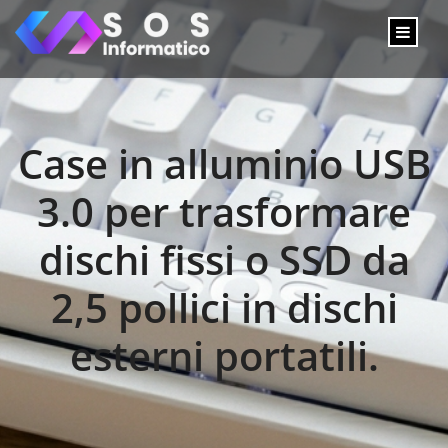
Case in alluminio USB
3.0 per trasformare
dischi fissi o SSD da
2,5 pollici in dischi
esterni portatili.