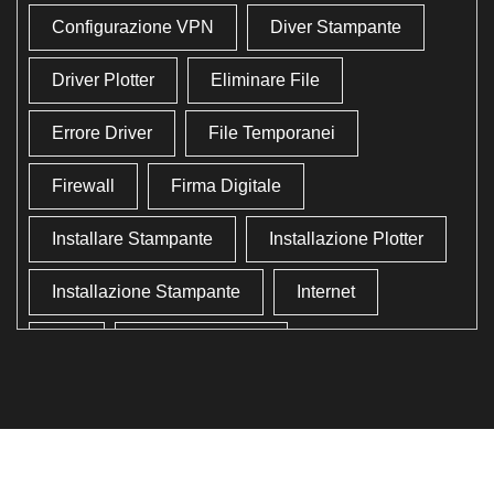
Configurazione VPN
Diver Stampante
Driver Plotter
Eliminare File
Errore Driver
File Temporanei
Firewall
Firma Digitale
Installare Stampante
Installazione Plotter
Installazione Stampante
Internet
Lan
Lavoro In Ufficio
Lettore Codici Fiscale
Lettore Smart Card
Lettore Tessera Sanitaria