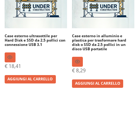
Case esterno ultrasottile per
Case esterno in alluminio e
Hard Disk e SSD da 2.5 pollici con
plastica per trasformare hard
connessione USB 3.1
disk o SSD da 2.5 pollici in un
disco USB portatile
€
18,41
€
8,29
AGGIUNGI AL CARRELLO
AGGIUNGI AL CARRELLO