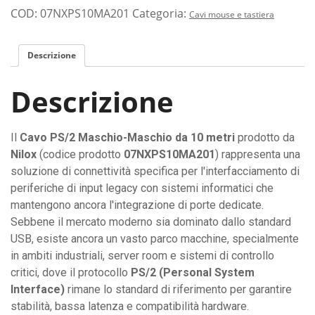
per
COD:
07NXPS10MA201
Categoria:
Cavi mouse e tastiera
tastiera
o
Descrizione
mouse
PS/2
Descrizione
(Maschio-
Maschio)
lunghezza
Il
Cavo PS/2 Maschio-Maschio da 10 metri
prodotto da
10
Nilox
(codice prodotto
07NXPS10MA201
) rappresenta una
metri
soluzione di connettività specifica per l'interfacciamento di
quantità
periferiche di input legacy con sistemi informatici che
mantengono ancora l'integrazione di porte dedicate.
Sebbene il mercato moderno sia dominato dallo standard
USB, esiste ancora un vasto parco macchine, specialmente
in ambiti industriali, server room e sistemi di controllo
critici, dove il protocollo
PS/2 (Personal System
Interface)
rimane lo standard di riferimento per garantire
stabilità, bassa latenza e compatibilità hardware.