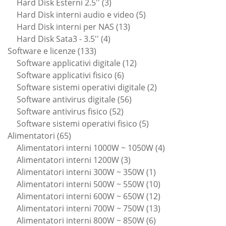
3
prodotto
Hard Disk Esterni 2.5''
3
prodotti
5
Hard Disk interni audio e video
5
13
prodotti
Hard Disk interni per NAS
13
4
prodotti
Hard Disk Sata3 - 3.5''
4
133
prodotti
Software e licenze
133
prodotti
12
Software applicativi digitale
12
6
prodotti
Software applicativi fisico
6
prodotti
2
Software sistemi operativi digitale
2
56
prodotti
Software antivirus digitale
56
52
prodotti
Software antivirus fisico
52
prodotti
5
Software sistemi operativi fisico
5
65
prodotti
Alimentatori
65
prodotti
4
Alimentatori interni 1000W ~ 1050W
4
3
prodotti
Alimentatori interni 1200W
3
prodotti
1
Alimentatori interni 300W ~ 350W
1
prodotto
10
Alimentatori interni 500W ~ 550W
10
prodotti
12
Alimentatori interni 600W ~ 650W
12
prodotti
13
Alimentatori interni 700W ~ 750W
13
6
prodotti
Alimentatori interni 800W ~ 850W
6