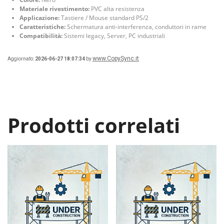
Materiale rivestimento:
PVC alta resistenza
Applicazione:
Tastiere / Mouse standard PS/2
Caratteristiche:
Schermatura anti-interferenza, conduttori in rame
Compatibilità:
Sistemi legacy, Server, PC industriali
www.CopySync.it
Aggiornato:
2026-06-27 18:07:34
by
Prodotti correlati