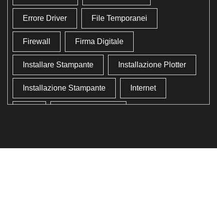
Errore Driver
File Temporanei
Firewall
Firma Digitale
Installare Stampante
Installazione Plotter
Installazione Stampante
Internet
Lan
Lavoro In Ufficio
Lettore Codici Fiscale
Lettore Smart Card
Lettore Tessera Sanitaria
Liberare Il Disco Fisso
Liberare Memoria
Ottimizzazione
Ottimizzazione Windows