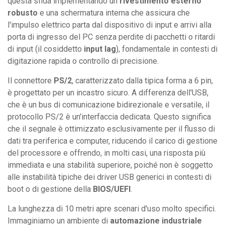
questa sfida implementando un
rivestimento esterno
robusto
e una schermatura interna che assicura che
l'impulso elettrico parta dal dispositivo di input e arrivi alla
porta di ingresso del PC senza perdite di pacchetti o ritardi
di input (il cosiddetto
input lag
), fondamentale in contesti di
digitazione rapida o controllo di precisione.
Il connettore
PS/2
, caratterizzato dalla tipica forma a 6 pin,
è progettato per un incastro sicuro. A differenza dell'USB,
che è un bus di comunicazione bidirezionale e versatile, il
protocollo PS/2 è un'interfaccia dedicata. Questo significa
che il segnale è ottimizzato esclusivamente per il flusso di
dati tra periferica e computer, riducendo il carico di gestione
del processore e offrendo, in molti casi, una risposta più
immediata e una stabilità superiore, poiché non è soggetto
alle instabilità tipiche dei driver USB generici in contesti di
boot o di gestione della
BIOS/UEFI
.
La lunghezza di 10 metri apre scenari d'uso molto specifici.
Immaginiamo un ambiente di
automazione industriale