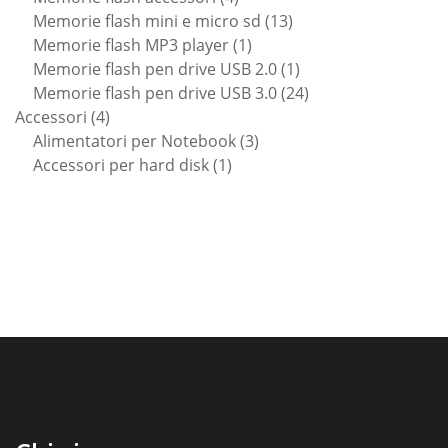
prodotti
13
Memorie flash mini e micro sd
13
1
prodotti
Memorie flash MP3 player
1
prodotto
1
Memorie flash pen drive USB 2.0
1
prodotto
24
Memorie flash pen drive USB 3.0
24
4
prodotti
Accessori
4
prodotti
3
Alimentatori per Notebook
3
1
prodotti
Accessori per hard disk
1
prodotto