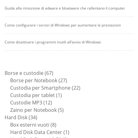
Guida alla rimozione di adware e bloatware che rallentano il computer
Come configurare i servizi di Windows per aumentare le prestazioni
Come disattivare i programmi inutili all’avvio di Windows
67
Borse e custodie
67
prodotti
27
Borse per Notebook
27
prodotti
22
Custodia per Smartphone
22
1
prodotti
Custodia per tablet
1
12
prodotto
Custodie MP3
12
prodotti
5
Zaino per Notebook
5
34
prodotti
Hard Disk
34
prodotti
8
Box esterni vuoti
8
prodotti
1
Hard Disk Data Center
1