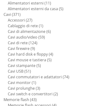
11
prodotti
Alimentatori esterni
11
prodotti
5
Alimentatori esterni da casa
5
371
prodotti
Cavi
371
prodotti
27
Accessori
27
prodotti
1
Cablaggio di rete
1
prodotto
6
Cavi di alimentazione
6
59
prodotti
Cavi audio/video
59
124
prodotti
Cavi di rete
124
9
prodotti
Cavi firewire
9
prodotti
4
Cavi hard disk e floppy
4
5
prodotti
Cavi mouse e tastiera
5
5
prodotti
Cavi stampante
5
51
prodotti
Cavi USB
51
prodotti
74
Cavi commutatori e adattatori
74
1
prodotti
Cavi monitor
1
prodotto
3
Cavi prolunghe
3
prodotti
2
Cavi switch e convertitori
2
43
prodotti
Memorie flash
43
prodotti
4
Memorie flash accessori
4