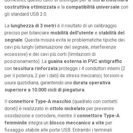
costruttiva ottimizzata
e la
compatibilità universale
con
gli standard USB 2.0.
La
lunghezza di 3 metri
è il risultato di un calibraggio
preciso per bilanciare
mobilità dell'utente
e
stabilità del
segnale
. Questa misura evita le problematiche tipiche dei
cavi più lunghi (attenuazione del segnale, interferenze
eccessive) e dei cavi più corti (limitazioni di
posizionamento). La
guaina esterna in PVC antigraffio
con
tessitura rinforzata
protegge i 4 conduttori interni (2
per il potenza, 2 per i dati) da stress meccanici, torsioni e
usura quotidiana, garantendo una
durata operativa
superiore a 10.000 cicli di piegatura
.
Il
connettore Type-A maschio
(quadrato con contatti
dorati) è realizzato in
ottolo nickelato
per prevenire
ossidazione e corrodere, mentre il
connettore Type-A
femminile
integra un
blocco meccanico a vite
per
fissaggio stabile alle porte USB. Entrambi i terminali