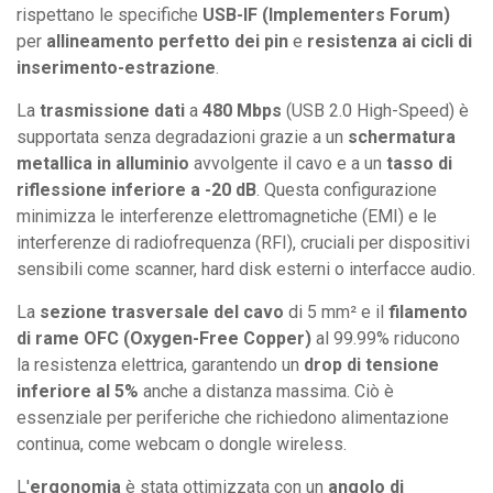
rispettano le specifiche
USB-IF (Implementers Forum)
per
allineamento perfetto dei pin
e
resistenza ai cicli di
inserimento-estrazione
.
La
trasmissione dati
a
480 Mbps
(USB 2.0 High-Speed) è
supportata senza degradazioni grazie a un
schermatura
metallica in alluminio
avvolgente il cavo e a un
tasso di
riflessione inferiore a -20 dB
. Questa configurazione
minimizza le interferenze elettromagnetiche (EMI) e le
interferenze di radiofrequenza (RFI), cruciali per dispositivi
sensibili come scanner, hard disk esterni o interfacce audio.
La
sezione trasversale del cavo
di 5 mm² e il
filamento
di rame OFC (Oxygen-Free Copper)
al 99.99% riducono
la resistenza elettrica, garantendo un
drop di tensione
inferiore al 5%
anche a distanza massima. Ciò è
essenziale per periferiche che richiedono alimentazione
continua, come webcam o dongle wireless.
L'
ergonomia
è stata ottimizzata con un
angolo di