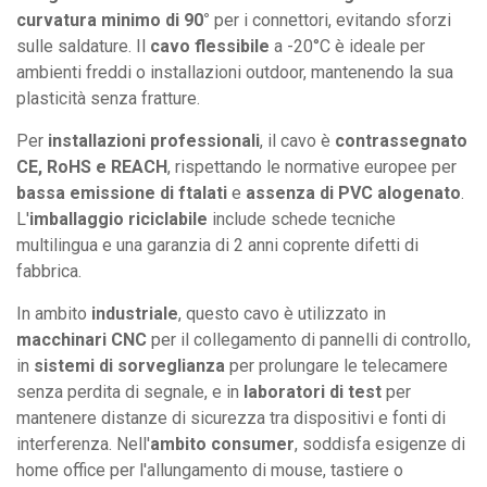
curvatura minimo di 90°
per i connettori, evitando sforzi
sulle saldature. Il
cavo flessibile
a -20°C è ideale per
ambienti freddi o installazioni outdoor, mantenendo la sua
plasticità senza fratture.
Per
installazioni professionali
, il cavo è
contrassegnato
CE, RoHS e REACH
, rispettando le normative europee per
bassa emissione di ftalati
e
assenza di PVC alogenato
.
L'
imballaggio riciclabile
include schede tecniche
multilingua e una garanzia di 2 anni coprente difetti di
fabbrica.
In ambito
industriale
, questo cavo è utilizzato in
macchinari CNC
per il collegamento di pannelli di controllo,
in
sistemi di sorveglianza
per prolungare le telecamere
senza perdita di segnale, e in
laboratori di test
per
mantenere distanze di sicurezza tra dispositivi e fonti di
interferenza. Nell'
ambito consumer
, soddisfa esigenze di
home office per l'allungamento di mouse, tastiere o