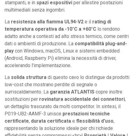
stampanti, e in
spazi espositivi
per allestire postazioni
multimediali senza ingombri.
La
resistenza alla fiamma UL94-V2
e il
rating di
temperatura operativa da -10°C a +60°C
lo rendono
adatto anche a contesti ad alto stress termico, come centri
dati o ambienti di produzione. La
compatibilità plug-and-
play
con Windows, macOS, Linux e sistemi embedded
(Android, Raspberry Pi) elimina la necessità di driver,
accelerando l'implementazione.
La
solida struttura
di questo cavo lo distingue da prodotti
low-cost che mostrano perdite di segnale o
surriscaldamento. La
garanzia ATLANTIS
copre inoltre
sostituzioni per
rovinatura accidentale dei connettori
,
un dettaglio trascurato da molti competitor. In sintesi, il
P019-UB2-AAMF-3 unisce
prestazioni tecniche
certificate
,
durata certificata
e
flessibilità d'uso
,
rappresentando la soluzione ideale per chi richiede
affidabilità senza compromessi.<hr>|
Proprietà
|
Valore
|