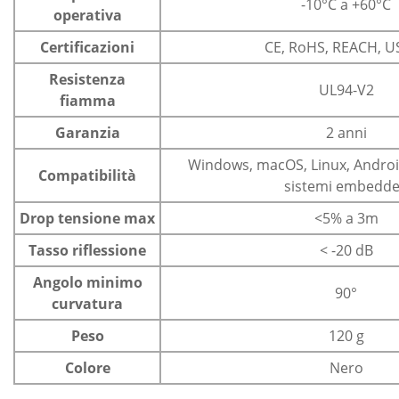
-10°C a +60°C
operativa
Certificazioni
CE, RoHS, REACH, U
Resistenza
UL94-V2
fiamma
Garanzia
2 anni
Windows, macOS, Linux, Android
Compatibilità
sistemi embedd
Drop tensione max
<5% a 3m
Tasso riflessione
< -20 dB
Angolo minimo
90°
curvatura
Peso
120 g
Colore
Nero