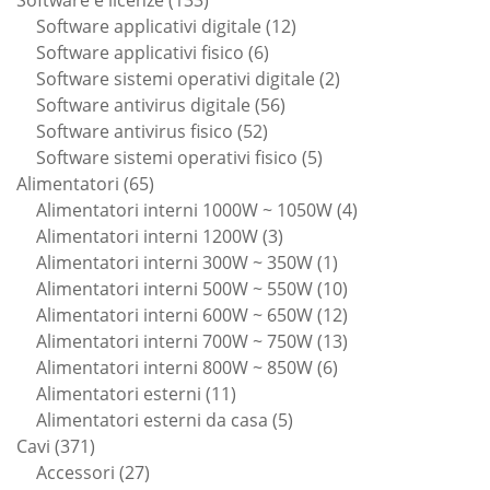
Software e licenze
133
prodotti
12
Software applicativi digitale
12
6
prodotti
Software applicativi fisico
6
prodotti
2
Software sistemi operativi digitale
2
56
prodotti
Software antivirus digitale
56
52
prodotti
Software antivirus fisico
52
prodotti
5
Software sistemi operativi fisico
5
65
prodotti
Alimentatori
65
prodotti
4
Alimentatori interni 1000W ~ 1050W
4
3
prodotti
Alimentatori interni 1200W
3
prodotti
1
Alimentatori interni 300W ~ 350W
1
prodotto
10
Alimentatori interni 500W ~ 550W
10
prodotti
12
Alimentatori interni 600W ~ 650W
12
prodotti
13
Alimentatori interni 700W ~ 750W
13
6
prodotti
Alimentatori interni 800W ~ 850W
6
11
prodotti
Alimentatori esterni
11
prodotti
5
Alimentatori esterni da casa
5
371
prodotti
Cavi
371
prodotti
27
Accessori
27