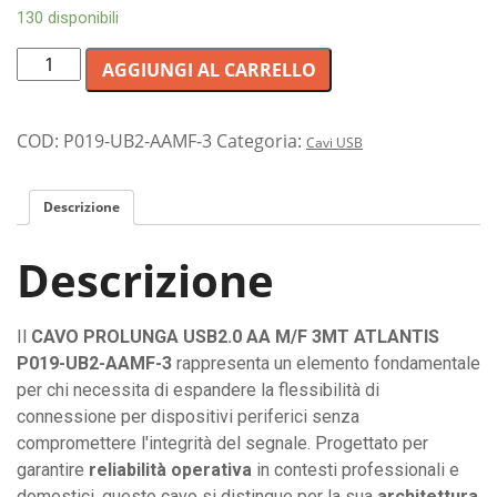
130 disponibili
Cavo
AGGIUNGI AL CARRELLO
prolunga
USB
2.0
COD:
P019-UB2-AAMF-3
Categoria:
Cavi USB
da
3
Descrizione
metri
con
Descrizione
connettori
maschio/femmina,
ideale
Il
CAVO PROLUNGA USB2.0 AA M/F 3MT ATLANTIS
per
P019-UB2-AAMF-3
rappresenta un elemento fondamentale
periferiche
per chi necessita di espandere la flessibilità di
e
connessione per dispositivi periferici senza
installazioni
compromettere l'integrità del segnale. Progettato per
professionali
garantire
reliabilità operativa
in contesti professionali e
quantità
domestici, questo cavo si distingue per la sua
architettura