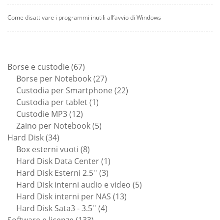
Come disattivare i programmi inutili all’avvio di Windows
67
Borse e custodie
67
prodotti
27
Borse per Notebook
27
prodotti
22
Custodia per Smartphone
22
1
prodotti
Custodia per tablet
1
12
prodotto
Custodie MP3
12
prodotti
5
Zaino per Notebook
5
34
prodotti
Hard Disk
34
prodotti
8
Box esterni vuoti
8
prodotti
1
Hard Disk Data Center
1
3
prodotto
Hard Disk Esterni 2.5''
3
prodotti
5
Hard Disk interni audio e video
5
13
prodotti
Hard Disk interni per NAS
13
4
prodotti
Hard Disk Sata3 - 3.5''
4
133
prodotti