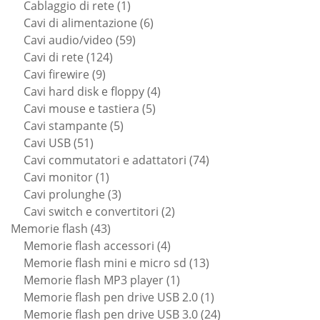
prodotti
1
Cablaggio di rete
1
prodotto
6
Cavi di alimentazione
6
59
prodotti
Cavi audio/video
59
124
prodotti
Cavi di rete
124
9
prodotti
Cavi firewire
9
prodotti
4
Cavi hard disk e floppy
4
5
prodotti
Cavi mouse e tastiera
5
5
prodotti
Cavi stampante
5
51
prodotti
Cavi USB
51
prodotti
74
Cavi commutatori e adattatori
74
1
prodotti
Cavi monitor
1
prodotto
3
Cavi prolunghe
3
prodotti
2
Cavi switch e convertitori
2
43
prodotti
Memorie flash
43
prodotti
4
Memorie flash accessori
4
prodotti
13
Memorie flash mini e micro sd
13
1
prodotti
Memorie flash MP3 player
1
prodotto
1
Memorie flash pen drive USB 2.0
1
prodotto
24
Memorie flash pen drive USB 3.0
24