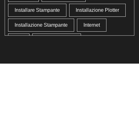
Installare Stampante
Installazione Plotter
Installazione Stampante
Internet
Lan
Lavoro In Ufficio
Lettore Codici Fiscale
Lettore Smart Card
Lettore Tessera Sanitaria
Liberare Il Disco Fisso
Liberare Memoria
Ottimizzazione
Ottimizzazione Windows
Produttività
Programmi Inutili
Pulizia Approfondita
Pulizia Windows