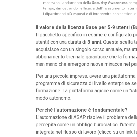
mostrano l'andamento della
Security Awareness
compl
tempo, dimostrando l'efficacia dell'investimento in termi
i dipartimenti più esposti e di intervenire con sessioni 
Il valore della licenza Base per 5-9 utenti (B
Il pacchetto specifico in esame è configurato p
utenti) con una durata di
3 anni
. Questa scelta 
acquisisce con un singolo corso annuale, ma att
abbonamento triennale garantisce che la formaz
man mano che emergono nuove minacce nel pa
Per una piccola impresa, avere una piattaforma
programma di sicurezza di livello enterprise s
formazione. La piattaforma agisce come un "istru
modo autonomo.
Perché l'automazione è fondamentale?
L'automazione di ASAP risolve il problema della
percepita come un obbligo burocratico, l'utente
integrata nel flusso di lavoro (clicco su un lin