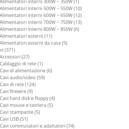
prodotti
1
Alimentatori interni 300W ~ 350W
1
prodotto
10
Alimentatori interni 500W ~ 550W
10
prodotti
12
Alimentatori interni 600W ~ 650W
12
prodotti
13
Alimentatori interni 700W ~ 750W
13
6
prodotti
Alimentatori interni 800W ~ 850W
6
11
prodotti
Alimentatori esterni
11
prodotti
5
Alimentatori esterni da casa
5
371
prodotti
vi
371
prodotti
27
Accessori
27
prodotti
1
Cablaggio di rete
1
prodotto
6
Cavi di alimentazione
6
59
prodotti
Cavi audio/video
59
124
prodotti
Cavi di rete
124
9
prodotti
Cavi firewire
9
prodotti
4
Cavi hard disk e floppy
4
5
prodotti
Cavi mouse e tastiera
5
5
prodotti
Cavi stampante
5
51
prodotti
Cavi USB
51
prodotti
74
Cavi commutatori e adattatori
74