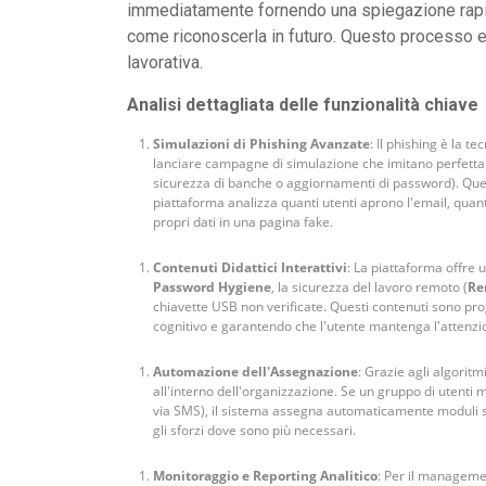
immediatamente fornendo una spiegazione rapida
come riconoscerla in futuro. Questo processo elim
lavorativa.
Analisi dettagliata delle funzionalità chiave
Simulazioni di Phishing Avanzate
: Il phishing è la t
lanciare campagne di simulazione che imitano perfettame
sicurezza di banche o aggiornamenti di password). Ques
piattaforma analizza quanti utenti aprono l'email, quanti 
propri dati in una pagina fake.
Contenuti Didattici Interattivi
: La piattaforma offre 
Password Hygiene
, la sicurezza del lavoro remoto (
Re
chiavette USB non verificate. Questi contenuti sono prog
cognitivo e garantendo che l'utente mantenga l'attenzio
Automazione dell'Assegnazione
: Grazie agli algoritm
all'interno dell'organizzazione. Se un gruppo di utenti m
via SMS), il sistema assegna automaticamente moduli sp
gli sforzi dove sono più necessari.
Monitoraggio e Reporting Analitico
: Per il managemen