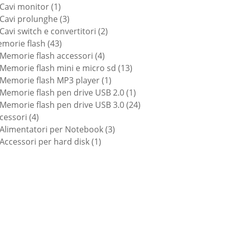
1
prodotti
Cavi monitor
1
prodotto
3
Cavi prolunghe
3
prodotti
2
Cavi switch e convertitori
2
43
prodotti
morie flash
43
prodotti
4
Memorie flash accessori
4
prodotti
13
Memorie flash mini e micro sd
13
1
prodotti
Memorie flash MP3 player
1
prodotto
1
Memorie flash pen drive USB 2.0
1
prodotto
24
Memorie flash pen drive USB 3.0
24
4
prodotti
cessori
4
prodotti
3
Alimentatori per Notebook
3
1
prodotti
Accessori per hard disk
1
prodotto