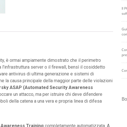
Il 
sof
Gui
co
Com
pre
y, è ormai ampiamente dimostrato che il perimetro
l'infrastruttura server o il firewall, bensì il cosiddetto
Com
are antivirus di ultima generazione e sistemi di
ne la causa principale della maggior parte delle violazioni
rsky ASAP (Automated Security Awareness
occare un attacco, ma per istruire chi deve difendere
Bo
boli della catena a una vera e propria linea di difesa
 Awareness Training
completamente automatizzata. A