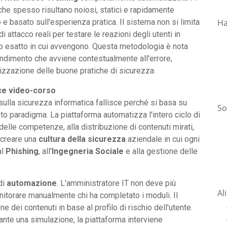
 che spesso risultano noiosi, statici e rapidamente
Ha
e basato sull'esperienza pratica. Il sistema non si limita
i attacco reali per testare le reazioni degli utenti in
o esatto in cui avvengono. Questa metodologia è nota
endimento che avviene contestualmente all'errore,
zzazione delle buone pratiche di sicurezza.
ice video-corso
ulla sicurezza informatica fallisce perché si basa su
So
o paradigma. La piattaforma automatizza l'intero ciclo di
 delle competenze, alla distribuzione di contenuti mirati,
 è creare una
cultura della sicurezza
aziendale in cui ogni
al
Phishing
, all'
Ingegneria Sociale
e alla gestione delle
di
automazione
. L'amministratore IT non deve più
Al
itorare manualmente chi ha completato i moduli. Il
ei contenuti in base al profilo di rischio dell'utente.
ante una simulazione, la piattaforma interviene