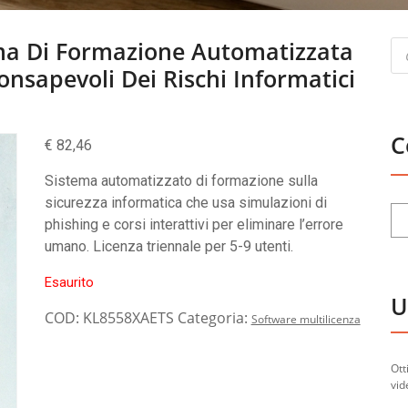
Pr
ma Di Formazione Automatizzata
se
nsapevoli Dei Rischi Informatici
C
€
82,46
Sistema automatizzato di formazione sulla
sicurezza informatica che usa simulazioni di
phishing e corsi interattivi per eliminare l’errore
umano. Licenza triennale per 5-9 utenti.
Esaurito
U
COD:
KL8558XAETS
Categoria:
Software multilicenza
Ott
vid