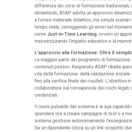
differenza dei corsi di formazione tradizionali,
dimenticati, ASAP adotta un approccio dinamico 
a fornire materiale didattico, ma simula scenari d
tempo reale, correggendo gli errori nel moment
come
Just-in-Time Learning
, ovvero un appr
massimizzando l'impatto educativo e la memori
L'approccio alla formazione: Oltre il sempl
La maggior parte dei programmi di formazione s
contenuti passivi. Kaspersky ASAP ribalta quest
vita della formazione: dalla valutazione iniziale
fino alla verifica finale dei risultati. L'obiettivo
collaboratore sia consapevole dei rischi legati 
credenziali.
Il cuore pulsante del sistema è la sua capacità 
spendere ore a creare campagne di test o a mon
sistema gestisce autonomamente l'assegnazione d
Se un dipendente clicca su un link sospetto dur