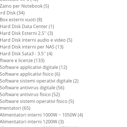
prodotti
5
Zaino per Notebook
5
34
prodotti
rd Disk
34
prodotti
8
Box esterni vuoti
8
prodotti
1
Hard Disk Data Center
1
3
prodotto
Hard Disk Esterni 2.5''
3
prodotti
5
Hard Disk interni audio e video
5
13
prodotti
Hard Disk interni per NAS
13
4
prodotti
Hard Disk Sata3 - 3.5''
4
133
prodotti
ftware e licenze
133
prodotti
12
Software applicativi digitale
12
6
prodotti
Software applicativi fisico
6
prodotti
2
Software sistemi operativi digitale
2
56
prodotti
Software antivirus digitale
56
52
prodotti
Software antivirus fisico
52
prodotti
5
Software sistemi operativi fisico
5
65
prodotti
imentatori
65
prodotti
4
Alimentatori interni 1000W ~ 1050W
4
3
prodotti
Alimentatori interni 1200W
3