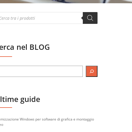
oducts
arch
erca nel BLOG
ltime guide
imizzazione Windows per software di grafica e montaggio
eo