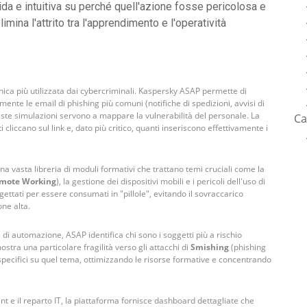
 e intuitiva su perché quell'azione fosse pericolosa e
ina l'attrito tra l'apprendimento e l'operatività
ecnica più utilizzata dai cybercriminali. Kaspersky ASAP permette di
nte le email di phishing più comuni (notifiche di spedizioni, avvisi di
te simulazioni servono a mappare la vulnerabilità del personale. La
Ca
cliccano sul link e, dato più critico, quanti inseriscono effettivamente i
una vasta libreria di moduli formativi che trattano temi cruciali come la
mote Working
), la gestione dei dispositivi mobili e i pericoli dell'uso di
ettati per essere consumati in "pillole", evitando il sovraccarico
ne alta.
i di automazione, ASAP identifica chi sono i soggetti più a rischio
ostra una particolare fragilità verso gli attacchi di
Smishing
(phishing
ecifici su quel tema, ottimizzando le risorse formative e concentrando
t e il reparto IT, la piattaforma fornisce dashboard dettagliate che