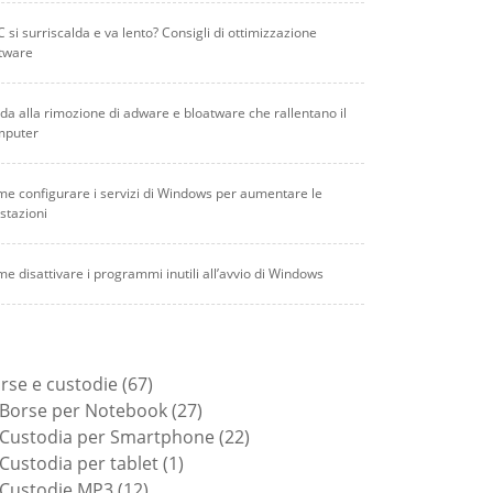
PC si surriscalda e va lento? Consigli di ottimizzazione
tware
da alla rimozione di adware e bloatware che rallentano il
mputer
e configurare i servizi di Windows per aumentare le
stazioni
e disattivare i programmi inutili all’avvio di Windows
67
rse e custodie
67
prodotti
27
Borse per Notebook
27
prodotti
22
Custodia per Smartphone
22
1
prodotti
Custodia per tablet
1
12
prodotto
Custodie MP3
12