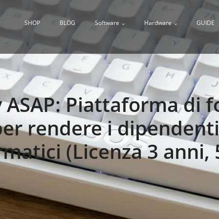
SHOP
BLOG
Software
Hardware
GUIDE
 ASAP: Piattaforma di 
er rendere i dipendenti
rmatici (Licenza 3 anni, 