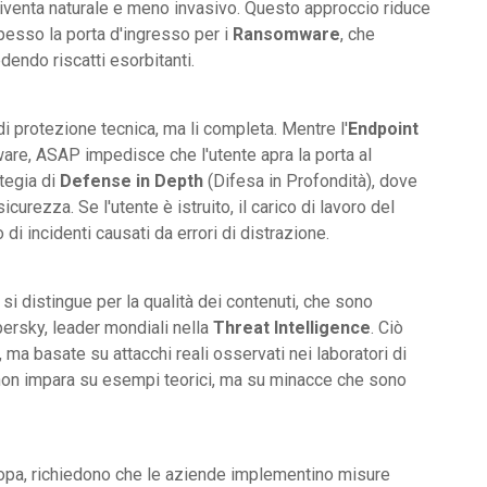
diventa naturale e meno invasivo. Questo approccio riduce
pesso la porta d'ingresso per i
Ransomware
, che
dendo riscatti esorbitanti.
 protezione tecnica, ma li completa. Mentre l'
Endpoint
are, ASAP impedisce che l'utente apra la porta al
tegia di
Defense in Depth
(Difesa in Profondità), dove
curezza. Se l'utente è istruito, il carico di lavoro del
i incidenti causati da errori di distrazione.
i distingue per la qualità dei contenuti, che sono
persky, leader mondiali nella
Threat Intelligence
. Ciò
 ma basate su attacchi reali osservati nei laboratori di
e non impara su esempi teorici, ma su minacce che sono
opa, richiedono che le aziende implementino misure