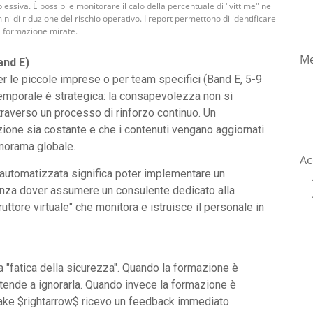
essiva. È possibile monitorare il calo della percentuale di "vittime" nel
ni di riduzione del rischio operativo. I report permettono di identificare
di formazione mirate.
Me
and E)
er le piccole imprese o per team specifici (Band E, 5-9
temporale è strategica: la consapevolezza non si
raverso un processo di rinforzo continuo. Un
ione sia costante e che i contenuti vengano aggiornati
norama globale.
Ac
 automatizzata significa poter implementare un
enza dover assumere un consulente dedicato alla
ttore virtuale" che monitora e istruisce il personale in
 "fatica della sicurezza". Quando la formazione è
 tende a ignorarla. Quando invece la formazione è
k fake $rightarrow$ ricevo un feedback immediato