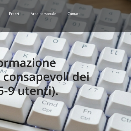
Prezzi
Area personale
Contatti
formazione
 consapevoli dei
5-9 utenti).