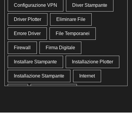
Configurazione VPN
Diver Stampante
Driver Plotter
Eliminare File
Errore Driver
File Temporanei
Firewall
Firma Digitale
Installare Stampante
Installazione Plotter
Installazione Stampante
Internet
Lan
Lavoro In Ufficio
Lettore Codici Fiscale
Lettore Smart Card
Lettore Tessera Sanitaria