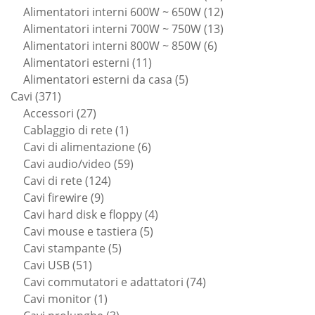
prodotti
12
Alimentatori interni 600W ~ 650W
12
prodotti
13
Alimentatori interni 700W ~ 750W
13
6
prodotti
Alimentatori interni 800W ~ 850W
6
11
prodotti
Alimentatori esterni
11
prodotti
5
Alimentatori esterni da casa
5
371
prodotti
Cavi
371
prodotti
27
Accessori
27
prodotti
1
Cablaggio di rete
1
prodotto
6
Cavi di alimentazione
6
59
prodotti
Cavi audio/video
59
124
prodotti
Cavi di rete
124
9
prodotti
Cavi firewire
9
prodotti
4
Cavi hard disk e floppy
4
5
prodotti
Cavi mouse e tastiera
5
5
prodotti
Cavi stampante
5
51
prodotti
Cavi USB
51
prodotti
74
Cavi commutatori e adattatori
74
1
prodotti
Cavi monitor
1
prodotto
3