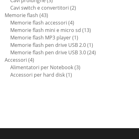
Cavi prolunghe
3
prodotti
2
Cavi switch e convertitori
2
43
prodotti
Memorie flash
43
prodotti
4
Memorie flash accessori
4
prodotti
13
Memorie flash mini e micro sd
13
1
prodotti
Memorie flash MP3 player
1
prodotto
1
Memorie flash pen drive USB 2.0
1
prodotto
24
Memorie flash pen drive USB 3.0
24
4
prodotti
Accessori
4
prodotti
3
Alimentatori per Notebook
3
1
prodotti
Accessori per hard disk
1
prodotto