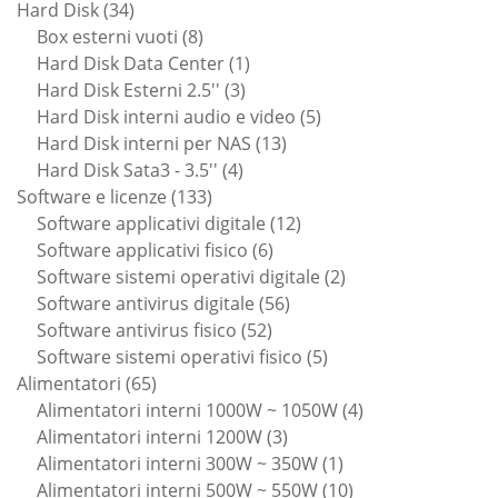
34
prodotti
Hard Disk
34
prodotti
8
Box esterni vuoti
8
prodotti
1
Hard Disk Data Center
1
3
prodotto
Hard Disk Esterni 2.5''
3
prodotti
5
Hard Disk interni audio e video
5
13
prodotti
Hard Disk interni per NAS
13
4
prodotti
Hard Disk Sata3 - 3.5''
4
133
prodotti
Software e licenze
133
prodotti
12
Software applicativi digitale
12
6
prodotti
Software applicativi fisico
6
prodotti
2
Software sistemi operativi digitale
2
56
prodotti
Software antivirus digitale
56
52
prodotti
Software antivirus fisico
52
prodotti
5
Software sistemi operativi fisico
5
65
prodotti
Alimentatori
65
prodotti
4
Alimentatori interni 1000W ~ 1050W
4
3
prodotti
Alimentatori interni 1200W
3
prodotti
1
Alimentatori interni 300W ~ 350W
1
prodotto
10
Alimentatori interni 500W ~ 550W
10