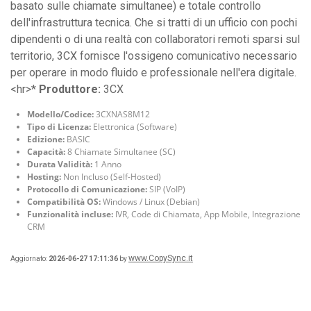
basato sulle chiamate simultanee) e totale controllo
dell'infrastruttura tecnica. Che si tratti di un ufficio con pochi
dipendenti o di una realtà con collaboratori remoti sparsi sul
territorio, 3CX fornisce l'ossigeno comunicativo necessario
per operare in modo fluido e professionale nell'era digitale.
<hr>*
Produttore:
3CX
Modello/Codice:
3CXNAS8M12
Tipo di Licenza:
Elettronica (Software)
Edizione:
BASIC
Capacità:
8 Chiamate Simultanee (SC)
Durata Validità:
1 Anno
Hosting:
Non Incluso (Self-Hosted)
Protocollo di Comunicazione:
SIP (VoIP)
Compatibilità OS:
Windows / Linux (Debian)
Funzionalità incluse:
IVR, Code di Chiamata, App Mobile, Integrazione
CRM
www.CopySync.it
Aggiornato:
2026-06-27 17:11:36
by