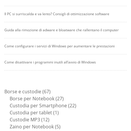
Il PC si surriscalda e va lento? Consigli di ottimizzazione software
Guida alla rimozione di adware e bloatware che rallentano il computer
Come configurare i servizi di Windows per aumentare le prestazioni
Come disattivare i programmi inutili all’avvio di Windows
67
Borse e custodie
67
prodotti
27
Borse per Notebook
27
prodotti
22
Custodia per Smartphone
22
1
prodotti
Custodia per tablet
1
12
prodotto
Custodie MP3
12
prodotti
5
Zaino per Notebook
5