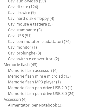
59
prodotti
Cavi audio/video
59
124
prodotti
Cavi di rete
124
9
prodotti
Cavi firewire
9
prodotti
4
Cavi hard disk e floppy
4
5
prodotti
Cavi mouse e tastiera
5
5
prodotti
Cavi stampante
5
51
prodotti
Cavi USB
51
prodotti
74
Cavi commutatori e adattatori
74
1
prodotti
Cavi monitor
1
prodotto
3
Cavi prolunghe
3
prodotti
2
Cavi switch e convertitori
2
43
prodotti
Memorie flash
43
prodotti
4
Memorie flash accessori
4
prodotti
13
Memorie flash mini e micro sd
13
1
prodotti
Memorie flash MP3 player
1
prodotto
1
Memorie flash pen drive USB 2.0
1
prodotto
24
Memorie flash pen drive USB 3.0
24
4
prodotti
Accessori
4
prodotti
3
Alimentatori per Notebook
3