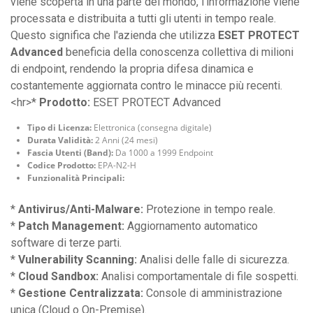
viene scoperta in una parte del mondo, l'informazione viene
processata e distribuita a tutti gli utenti in tempo reale.
Questo significa che l'azienda che utilizza
ESET PROTECT
Advanced
beneficia della conoscenza collettiva di milioni
di endpoint, rendendo la propria difesa dinamica e
costantemente aggiornata contro le minacce più recenti.
<hr>*
Prodotto:
ESET PROTECT Advanced
Tipo di Licenza:
Elettronica (consegna digitale)
Durata Validità:
2 Anni (24 mesi)
Fascia Utenti (Band):
Da 1000 a 1999 Endpoint
Codice Prodotto:
EPA-N2-H
Funzionalità Principali:
*
Antivirus/Anti-Malware:
Protezione in tempo reale.
*
Patch Management:
Aggiornamento automatico
software di terze parti.
*
Vulnerability Scanning:
Analisi delle falle di sicurezza.
*
Cloud Sandbox:
Analisi comportamentale di file sospetti.
*
Gestione Centralizzata:
Console di amministrazione
unica (Cloud o On-Premise).