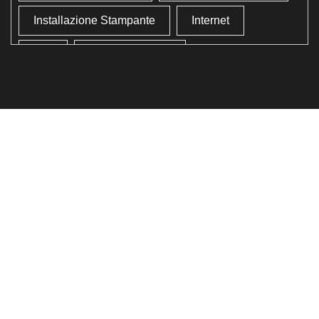
Installazione Stampante
Internet
Lan
Lavoro In Ufficio
Lettore Codici Fiscale
Lettore Smart Card
Lettore Tessera Sanitaria
Liberare Il Disco Fisso
Liberare Memoria
Ottimizzazione
Ottimizzazione Windows
Produttività
Programmi Inutili
Pulizia Approfondita
Pulizia Windows
Schermata Blu
Smart Card