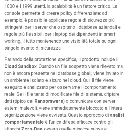
1000 e i 1999 utenti, la scalabilità è un fattore critico. La
console permette di creare policy differenziate: ad
esempio, è possibile applicare regole di sicurezza più
stringenti per i server che ospitano i database aziendali e
regole più flessibili per i laptop dei dipendenti in smart
working, il tutto mantenendo una visibilità totale su ogni
singolo evento di sicurezza.
Parlando della protezione specifica, il prodotto include il
Cloud Sandbox
. Quando un file sospetto viene rilevato ma
non è ancora presente nei database globali, viene inviato in
un ambiente isolato e sicuro nel cloud. Qui, il file viene
eseguito e analizzato per osservarne il comportamento
reale. Se il file tenta di modificare file di sistema, criptare
dati (tipico dei
Ransomware
) o comunicare con server
esterni malevoli, viene immediatamente bloccato e l'intera
organizzazione viene avvisata. Questo approccio di
analisi
comportamentale
è l'unica difesa efficace contro gli
attacchi
Zero-Day
, ovvero quelle minacce nuove e