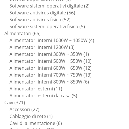
prodotti
2
Software sistemi operativi digitale
2
56
prodotti
Software antivirus digitale
56
52
prodotti
Software antivirus fisico
52
prodotti
5
Software sistemi operativi fisico
5
65
prodotti
Alimentatori
65
prodotti
4
Alimentatori interni 1000W ~ 1050W
4
3
prodotti
Alimentatori interni 1200W
3
prodotti
1
Alimentatori interni 300W ~ 350W
1
prodotto
10
Alimentatori interni 500W ~ 550W
10
prodotti
12
Alimentatori interni 600W ~ 650W
12
prodotti
13
Alimentatori interni 700W ~ 750W
13
6
prodotti
Alimentatori interni 800W ~ 850W
6
11
prodotti
Alimentatori esterni
11
prodotti
5
Alimentatori esterni da casa
5
371
prodotti
Cavi
371
prodotti
27
Accessori
27
prodotti
1
Cablaggio di rete
1
prodotto
6
Cavi di alimentazione
6