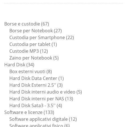
67
Borse e custodie
67
prodotti
27
Borse per Notebook
27
prodotti
22
Custodia per Smartphone
22
1
prodotti
Custodia per tablet
1
12
prodotto
Custodie MP3
12
prodotti
5
Zaino per Notebook
5
34
prodotti
Hard Disk
34
prodotti
8
Box esterni vuoti
8
prodotti
1
Hard Disk Data Center
1
3
prodotto
Hard Disk Esterni 2.5''
3
prodotti
5
Hard Disk interni audio e video
5
13
prodotti
Hard Disk interni per NAS
13
4
prodotti
Hard Disk Sata3 - 3.5''
4
133
prodotti
Software e licenze
133
prodotti
12
Software applicativi digitale
12
6
prodotti
Software applicativi fisico
6