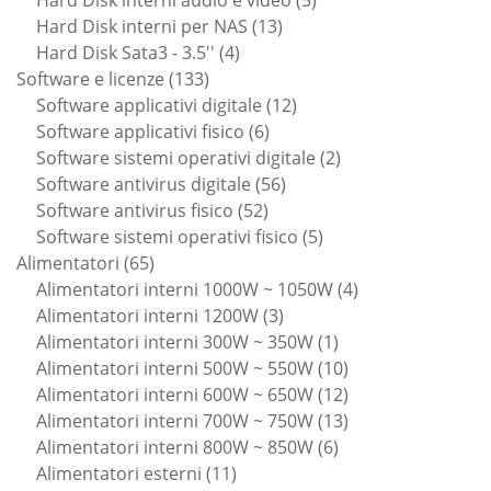
13
prodotti
Hard Disk interni per NAS
13
4
prodotti
Hard Disk Sata3 - 3.5''
4
133
prodotti
Software e licenze
133
prodotti
12
Software applicativi digitale
12
6
prodotti
Software applicativi fisico
6
prodotti
2
Software sistemi operativi digitale
2
56
prodotti
Software antivirus digitale
56
52
prodotti
Software antivirus fisico
52
prodotti
5
Software sistemi operativi fisico
5
65
prodotti
Alimentatori
65
prodotti
4
Alimentatori interni 1000W ~ 1050W
4
3
prodotti
Alimentatori interni 1200W
3
prodotti
1
Alimentatori interni 300W ~ 350W
1
prodotto
10
Alimentatori interni 500W ~ 550W
10
prodotti
12
Alimentatori interni 600W ~ 650W
12
prodotti
13
Alimentatori interni 700W ~ 750W
13
6
prodotti
Alimentatori interni 800W ~ 850W
6
11
prodotti
Alimentatori esterni
11