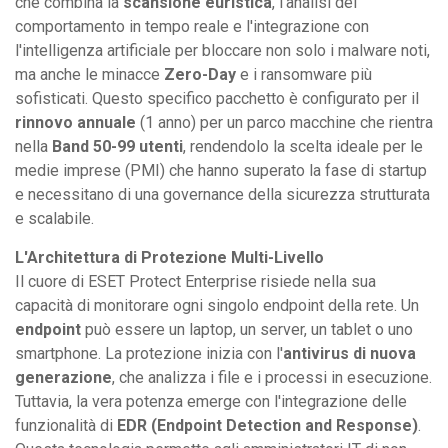
che combina la
scansione euristica
, l'analisi del
comportamento in tempo reale e l'integrazione con
l'intelligenza artificiale per bloccare non solo i malware noti,
ma anche le minacce
Zero-Day
e i ransomware più
sofisticati. Questo specifico pacchetto è configurato per il
rinnovo annuale
(1 anno) per un parco macchine che rientra
nella
Band 50-99 utenti
, rendendolo la scelta ideale per le
medie imprese (PMI) che hanno superato la fase di startup
e necessitano di una governance della sicurezza strutturata
e scalabile.
L'Architettura di Protezione Multi-Livello
Il cuore di ESET Protect Enterprise risiede nella sua
capacità di monitorare ogni singolo endpoint della rete. Un
endpoint
può essere un laptop, un server, un tablet o uno
smartphone. La protezione inizia con l'
antivirus di nuova
generazione
, che analizza i file e i processi in esecuzione.
Tuttavia, la vera potenza emerge con l'integrazione delle
funzionalità di
EDR (Endpoint Detection and Response)
.