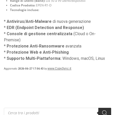
Range di utenti (Band):
Da 50 a 99 utenti/dispositivi
Codice Prodotto:
EPEN-R1-D
Tecnologie incluse:
*
Antivirus/Anti-Malware
di nuova generazione
*
EDR (Endpoint Detection and Response)
*
Console di gestione centralizzata
(Cloud o On-
Premise)
*
Protezione Anti-Ransomware
avanzata
*
Protezione Web e Anti-Phishing
*
Supporto Multi-Piattaforma:
Windows, macOS, Linux
www.CopySync.it
Aggiornato:
2026-06-27 17:06:43
by
Products
search