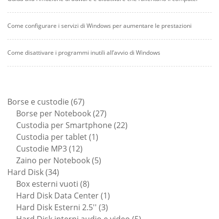
Come configurare i servizi di Windows per aumentare le prestazioni
Come disattivare i programmi inutili all’avvio di Windows
67
Borse e custodie
67
prodotti
27
Borse per Notebook
27
prodotti
22
Custodia per Smartphone
22
1
prodotti
Custodia per tablet
1
12
prodotto
Custodie MP3
12
prodotti
5
Zaino per Notebook
5
34
prodotti
Hard Disk
34
prodotti
8
Box esterni vuoti
8
prodotti
1
Hard Disk Data Center
1
3
prodotto
Hard Disk Esterni 2.5''
3
prodotti
5
Hard Disk interni audio e video
5