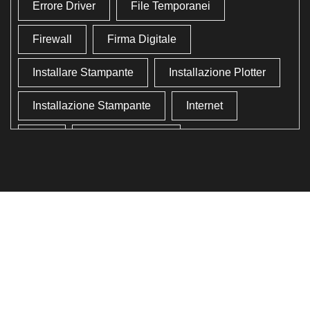
Errore Driver
File Temporanei
Firewall
Firma Digitale
Installare Stampante
Installazione Plotter
Installazione Stampante
Internet
Lan
Lavoro In Ufficio
Lettore Codici Fiscale
Lettore Smart Card
Lettore Tessera Sanitaria
Liberare Il Disco Fisso
Liberare Memoria
Ottimizzazione
Ottimizzazione Windows
Produttività
Programmi Inutili