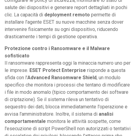
configurare le policy di sicurezza, monitorare lo stato di
salute dei dispositivi e generare report dettagliati in pochi
clic. La capacità di
deployment remoto
permette di
installare l'agente ESET su nuove macchine senza dover
intervenire fisicamente su ogni dispositivo, riducendo
drasticamente i tempi di gestione operativa.
Protezione contro i Ransomware e il Malware
sofisticato
Il ransomware rappresenta oggi la minaccia numero uno per
le imprese.
ESET Protect Enterprise
risponde a questa
sfida con l'
Advanced Ransomware Shield
, un modulo
specifico che monitora i processi che tentano di modificare
i file in modo anomalo (tipico comportamento dei software
di criptazione). Se il sistema rileva un tentativo di
sequestro dei dati, blocca immediatamente l'operazione e
avvisa l'amministratore. Inoltre, il sistema di
analisi
comportamentale
monitora le attività sospette, come
l'esecuzione di script PowerShell non autorizzati o tentativi
di escalation dei privilegi, bloccando l'attacco prima che