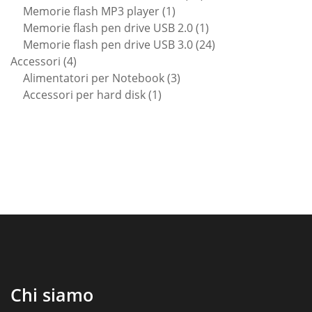
1
prodotti
Memorie flash MP3 player
1
prodotto
1
Memorie flash pen drive USB 2.0
1
prodotto
24
Memorie flash pen drive USB 3.0
24
4
prodotti
Accessori
4
prodotti
3
Alimentatori per Notebook
3
1
prodotti
Accessori per hard disk
1
prodotto
Chi siamo