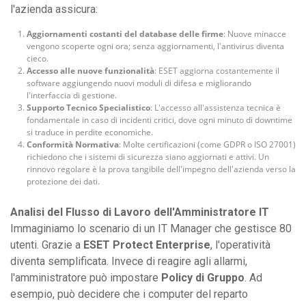
l'azienda assicura:
Aggiornamenti costanti del database delle firme
: Nuove minacce
vengono scoperte ogni ora; senza aggiornamenti, l'antivirus diventa
cieco.
Accesso alle nuove funzionalità
: ESET aggiorna costantemente il
software aggiungendo nuovi moduli di difesa e migliorando
l'interfaccia di gestione.
Supporto Tecnico Specialistico
: L'accesso all'assistenza tecnica è
fondamentale in caso di incidenti critici, dove ogni minuto di downtime
si traduce in perdite economiche.
Conformità Normativa
: Molte certificazioni (come GDPR o ISO 27001)
richiedono che i sistemi di sicurezza siano aggiornati e attivi. Un
rinnovo regolare è la prova tangibile dell'impegno dell'azienda verso la
protezione dei dati.
Analisi del Flusso di Lavoro dell'Amministratore IT
Immaginiamo lo scenario di un IT Manager che gestisce 80
utenti. Grazie a
ESET Protect Enterprise
, l'operatività
diventa semplificata. Invece di reagire agli allarmi,
l'amministratore può impostare
Policy di Gruppo
. Ad
esempio, può decidere che i computer del reparto