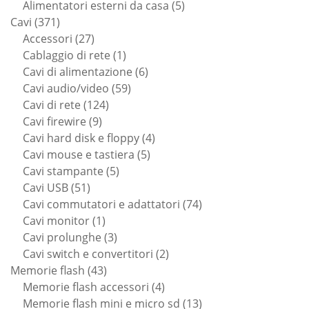
prodotti
5
Alimentatori esterni da casa
5
371
prodotti
Cavi
371
prodotti
27
Accessori
27
prodotti
1
Cablaggio di rete
1
prodotto
6
Cavi di alimentazione
6
59
prodotti
Cavi audio/video
59
124
prodotti
Cavi di rete
124
9
prodotti
Cavi firewire
9
prodotti
4
Cavi hard disk e floppy
4
5
prodotti
Cavi mouse e tastiera
5
5
prodotti
Cavi stampante
5
51
prodotti
Cavi USB
51
prodotti
74
Cavi commutatori e adattatori
74
1
prodotti
Cavi monitor
1
prodotto
3
Cavi prolunghe
3
prodotti
2
Cavi switch e convertitori
2
43
prodotti
Memorie flash
43
prodotti
4
Memorie flash accessori
4
prodotti
13
Memorie flash mini e micro sd
13