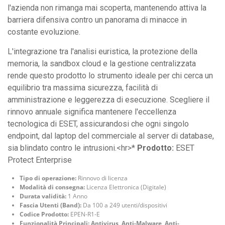
l'azienda non rimanga mai scoperta, mantenendo attiva la
barriera difensiva contro un panorama di minacce in
costante evoluzione.
L'integrazione tra l'analisi euristica, la protezione della
memoria, la sandbox cloud e la gestione centralizzata
rende questo prodotto lo strumento ideale per chi cerca un
equilibrio tra massima sicurezza, facilità di
amministrazione e leggerezza di esecuzione. Scegliere il
rinnovo annuale significa mantenere l'eccellenza
tecnologica di ESET, assicurandosi che ogni singolo
endpoint, dal laptop del commerciale al server di database,
sia blindato contro le intrusioni.<hr>*
Prodotto:
ESET
Protect Enterprise
Tipo di operazione:
Rinnovo di licenza
Modalità di consegna:
Licenza Elettronica (Digitale)
Durata validità:
1 Anno
Fascia Utenti (Band):
Da 100 a 249 utenti/dispositivi
Codice Prodotto:
EPEN-R1-E
Funzionalità Principali:
Antivirus
,
Anti-Malware
,
Anti-