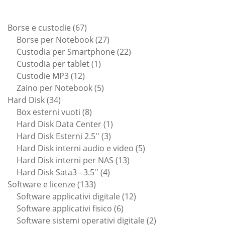
67
Borse e custodie
67
prodotti
27
Borse per Notebook
27
prodotti
22
Custodia per Smartphone
22
1
prodotti
Custodia per tablet
1
12
prodotto
Custodie MP3
12
prodotti
5
Zaino per Notebook
5
34
prodotti
Hard Disk
34
prodotti
8
Box esterni vuoti
8
prodotti
1
Hard Disk Data Center
1
3
prodotto
Hard Disk Esterni 2.5''
3
prodotti
5
Hard Disk interni audio e video
5
13
prodotti
Hard Disk interni per NAS
13
4
prodotti
Hard Disk Sata3 - 3.5''
4
133
prodotti
Software e licenze
133
prodotti
12
Software applicativi digitale
12
6
prodotti
Software applicativi fisico
6
prodotti
2
Software sistemi operativi digitale
2