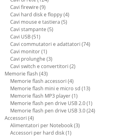
9
prodotti
Cavi firewire
9
prodotti
4
Cavi hard disk e floppy
4
5
prodotti
Cavi mouse e tastiera
5
5
prodotti
Cavi stampante
5
51
prodotti
Cavi USB
51
prodotti
74
Cavi commutatori e adattatori
74
1
prodotti
Cavi monitor
1
prodotto
3
Cavi prolunghe
3
prodotti
2
Cavi switch e convertitori
2
43
prodotti
Memorie flash
43
prodotti
4
Memorie flash accessori
4
prodotti
13
Memorie flash mini e micro sd
13
1
prodotti
Memorie flash MP3 player
1
prodotto
1
Memorie flash pen drive USB 2.0
1
prodotto
24
Memorie flash pen drive USB 3.0
24
4
prodotti
Accessori
4
prodotti
3
Alimentatori per Notebook
3
1
prodotti
Accessori per hard disk
1