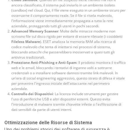
ancora classificato, il sistema può inviarlo in un ambiente isolato
(sandbox) nel cloud. Qui, il file viene eseguito in un ambiente sicuro per
osservarne il comportamento reale. Se il file si rivela malevolo,
l'informazione viene immediatamente propagata a tutta la rete
aziendale, proteggendo tutti gli utenti in pochi secondi.
Advanced Memory Scanner
: Molte delle minacce moderne non
scrivono file sul disco rigido per evitare di essere rilevate (i cosiddetti
Fileless Malware
). ESET analizza la memoria RAM alla ricerca di
codice malevolo che tenta di iniettarsi nei processi di sistema,
bloccando attacchi che passerebbero inosservati a quasi tutti gli
antivirus tradizionali.
Protezione Anti-Phishing e Anti-Spam
: Il prodotto monitora il traffico
web e le email, bloccando i tentativi di inganno volti a sottrarre
credenziali o a installare software dannosi tramite link malevoli. In
un'era di social engineering aggressivo, questo strato di difesa è vitale
per prevenire l'ingresso iniziale dell'attaccante nel perimetro
aziendale.
Controllo dei Dispositivi
: La licenza include strumenti per gestire
l'uso di periferiche USB e altri dispositivi esterni. Questo evita
l'introduzione di malware tramite chiavette infette o l'esfiltrazione di
dati sensibili da parte di utenti interni.
Ottimizzazione delle Risorse di Sistema
Uno dei problemi storici dei software di sicurezza è