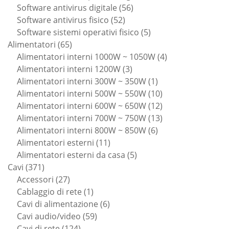
56
prodotti
Software antivirus digitale
56
52
prodotti
Software antivirus fisico
52
prodotti
5
Software sistemi operativi fisico
5
65
prodotti
Alimentatori
65
prodotti
4
Alimentatori interni 1000W ~ 1050W
4
3
prodotti
Alimentatori interni 1200W
3
prodotti
1
Alimentatori interni 300W ~ 350W
1
prodotto
10
Alimentatori interni 500W ~ 550W
10
prodotti
12
Alimentatori interni 600W ~ 650W
12
prodotti
13
Alimentatori interni 700W ~ 750W
13
6
prodotti
Alimentatori interni 800W ~ 850W
6
11
prodotti
Alimentatori esterni
11
prodotti
5
Alimentatori esterni da casa
5
371
prodotti
Cavi
371
prodotti
27
Accessori
27
prodotti
1
Cablaggio di rete
1
prodotto
6
Cavi di alimentazione
6
59
prodotti
Cavi audio/video
59
124
prodotti
Cavi di rete
124