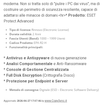
moderna. Non si tratta solo di "pulire i PC dai virus", ma di
costruire un perimetro di sicurezza resiliente, capace di
adattarsi alle minacce di domani.<hr>*
Prodotto:
ESET
Protect Advanced
Tipo di licenza:
Rinnovo (Electronic License)
Durata validità:
2 Anni
Fascia Utenti (Band):
1000 – 1999 Utenti
Codice Prodotto:
EPA-R2-H
Funzionalità principali:
*
Antivirus e Antispyware
di nuova generazione
*
Analisi Comportamentale
e Anti-Ransomware
*
Console di Gestione Centralizzata
*
Full Disk Encryption
(Crittografia Disco)
*
Protezione per Endpoint e Server
Metodo di consegna:
Digitale (ESD – Electronic Software Delivery)
www.CopySync.it
Aggiornato:
2026-06-27 17:07:46
by