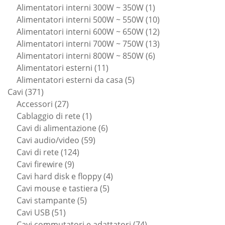
prodotti
1
Alimentatori interni 300W ~ 350W
1
prodotto
10
Alimentatori interni 500W ~ 550W
10
prodotti
12
Alimentatori interni 600W ~ 650W
12
prodotti
13
Alimentatori interni 700W ~ 750W
13
6
prodotti
Alimentatori interni 800W ~ 850W
6
11
prodotti
Alimentatori esterni
11
prodotti
5
Alimentatori esterni da casa
5
371
prodotti
Cavi
371
prodotti
27
Accessori
27
prodotti
1
Cablaggio di rete
1
prodotto
6
Cavi di alimentazione
6
59
prodotti
Cavi audio/video
59
124
prodotti
Cavi di rete
124
9
prodotti
Cavi firewire
9
prodotti
4
Cavi hard disk e floppy
4
5
prodotti
Cavi mouse e tastiera
5
5
prodotti
Cavi stampante
5
51
prodotti
Cavi USB
51
prodotti
74
Cavi commutatori e adattatori
74