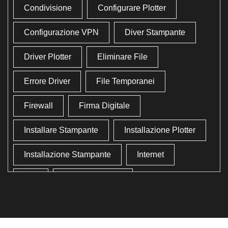
Condivisione
Configurare Plotter
Configurazione VPN
Diver Stampante
Driver Plotter
Eliminare File
Errore Driver
File Temporanei
Firewall
Firma Digitale
Installare Stampante
Installazione Plotter
Installazione Stampante
Internet
Lan
Lavoro In Ufficio
Lettore Codici Fiscale
Lettore Smart Card
Lettore Tessera Sanitaria