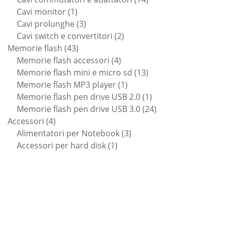
1
prodotti
Cavi monitor
1
prodotto
3
Cavi prolunghe
3
prodotti
2
Cavi switch e convertitori
2
43
prodotti
Memorie flash
43
prodotti
4
Memorie flash accessori
4
prodotti
13
Memorie flash mini e micro sd
13
1
prodotti
Memorie flash MP3 player
1
prodotto
1
Memorie flash pen drive USB 2.0
1
prodotto
24
Memorie flash pen drive USB 3.0
24
4
prodotti
Accessori
4
prodotti
3
Alimentatori per Notebook
3
1
prodotti
Accessori per hard disk
1
prodotto