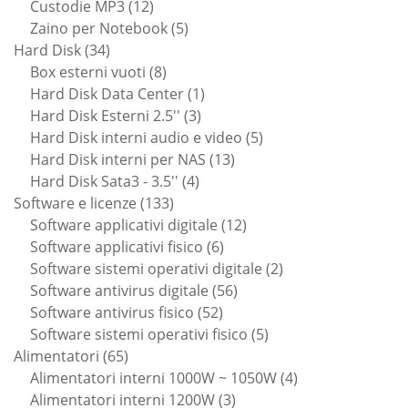
12
prodotto
Custodie MP3
12
prodotti
5
Zaino per Notebook
5
34
prodotti
Hard Disk
34
prodotti
8
Box esterni vuoti
8
prodotti
1
Hard Disk Data Center
1
3
prodotto
Hard Disk Esterni 2.5''
3
prodotti
5
Hard Disk interni audio e video
5
13
prodotti
Hard Disk interni per NAS
13
4
prodotti
Hard Disk Sata3 - 3.5''
4
133
prodotti
Software e licenze
133
prodotti
12
Software applicativi digitale
12
6
prodotti
Software applicativi fisico
6
prodotti
2
Software sistemi operativi digitale
2
56
prodotti
Software antivirus digitale
56
52
prodotti
Software antivirus fisico
52
prodotti
5
Software sistemi operativi fisico
5
65
prodotti
Alimentatori
65
prodotti
4
Alimentatori interni 1000W ~ 1050W
4
3
prodotti
Alimentatori interni 1200W
3