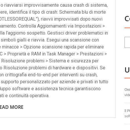
 o riavviarsi improvvisamente causa crash di sistema,
ere, identifica il tipo di crash: Schermata blu di morte
C
NOTLESSOREQUAL”), riavvii improvvisati dopo nuovi
namento. Controlla Aggiornamenti via Impostazioni >
la l’aggiorno sospetto. Gestisci driver problematici in
 simboli gialli e riavvia. Esegui una scansione con
e minacce > Opzione scansione rapida per eliminare
PC > Proprietà e RAM in Task Manager > Prestazioni >
: Risoluzione problemi > Sistema e sicurezza per
U
 Risoluzione problemi di hardware e dispositivi. Se
n crittografia end-to-end per interventi su crash,
o supporto personalizzato per aziende e privati in tutto
n sviluppo software e assistenza tecnica garantiscono
Ott
vid
ti e continuità operativa.
EAD MORE
Il 
sof