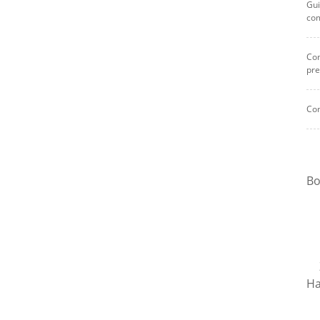
Gui
co
Com
pre
Com
Bo
Ha