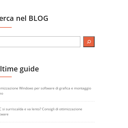
erca nel BLOG
ltime guide
imizzazione Windows per software di grafica e montaggio
eo
PC si surriscalda e va lento? Consigli di ottimizzazione
tware