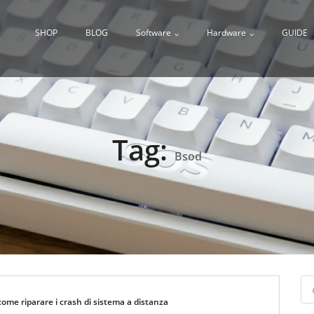
SHOP
BLOG
Software
Hardware
GUIDE
Tag:
Bsod
Pr
se
me riparare i crash di sistema a distanza