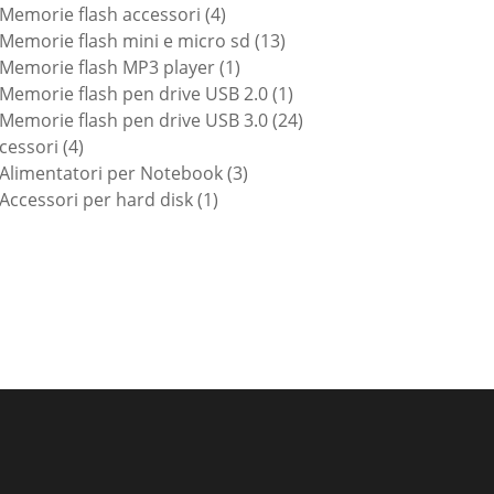
prodotti
4
Memorie flash accessori
4
prodotti
13
Memorie flash mini e micro sd
13
1
prodotti
Memorie flash MP3 player
1
prodotto
1
Memorie flash pen drive USB 2.0
1
prodotto
24
Memorie flash pen drive USB 3.0
24
4
prodotti
cessori
4
prodotti
3
Alimentatori per Notebook
3
1
prodotti
Accessori per hard disk
1
prodotto