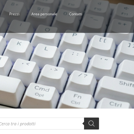
Prezzi
Area personale
Contatti
oducts
arch