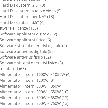
3
prodotto
Hard Disk Esterni 2.5''
3
prodotti
5
Hard Disk interni audio e video
5
13
prodotti
Hard Disk interni per NAS
13
4
prodotti
Hard Disk Sata3 - 3.5''
4
133
prodotti
ftware e licenze
133
prodotti
12
Software applicativi digitale
12
6
prodotti
Software applicativi fisico
6
prodotti
2
Software sistemi operativi digitale
2
56
prodotti
Software antivirus digitale
56
52
prodotti
Software antivirus fisico
52
prodotti
5
Software sistemi operativi fisico
5
65
prodotti
imentatori
65
prodotti
4
Alimentatori interni 1000W ~ 1050W
4
3
prodotti
Alimentatori interni 1200W
3
prodotti
1
Alimentatori interni 300W ~ 350W
1
prodotto
10
Alimentatori interni 500W ~ 550W
10
prodotti
12
Alimentatori interni 600W ~ 650W
12
prodotti
13
Alimentatori interni 700W ~ 750W
13