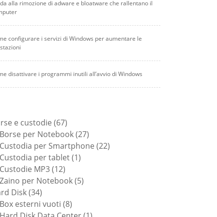
da alla rimozione di adware e bloatware che rallentano il
mputer
e configurare i servizi di Windows per aumentare le
stazioni
e disattivare i programmi inutili all’avvio di Windows
67
rse e custodie
67
prodotti
27
Borse per Notebook
27
prodotti
22
Custodia per Smartphone
22
1
prodotti
Custodia per tablet
1
12
prodotto
Custodie MP3
12
prodotti
5
Zaino per Notebook
5
34
prodotti
rd Disk
34
prodotti
8
Box esterni vuoti
8
prodotti
1
Hard Disk Data Center
1