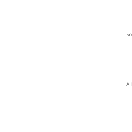
So
Al