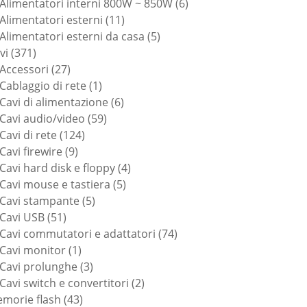
6
prodotti
Alimentatori interni 800W ~ 850W
6
11
prodotti
Alimentatori esterni
11
prodotti
5
Alimentatori esterni da casa
5
371
prodotti
vi
371
prodotti
27
Accessori
27
prodotti
1
Cablaggio di rete
1
prodotto
6
Cavi di alimentazione
6
59
prodotti
Cavi audio/video
59
124
prodotti
Cavi di rete
124
9
prodotti
Cavi firewire
9
prodotti
4
Cavi hard disk e floppy
4
5
prodotti
Cavi mouse e tastiera
5
5
prodotti
Cavi stampante
5
51
prodotti
Cavi USB
51
prodotti
74
Cavi commutatori e adattatori
74
1
prodotti
Cavi monitor
1
prodotto
3
Cavi prolunghe
3
prodotti
2
Cavi switch e convertitori
2
43
prodotti
morie flash
43