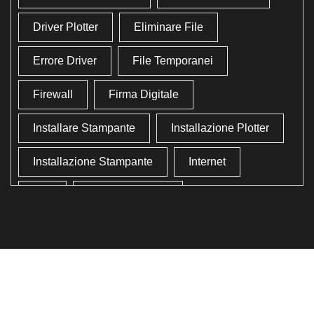
Driver Plotter
Eliminare File
Errore Driver
File Temporanei
Firewall
Firma Digitale
Installare Stampante
Installazione Plotter
Installazione Stampante
Internet
Lan
Lavoro In Ufficio
Lettore Codici Fiscale
Lettore Smart Card
Lettore Tessera Sanitaria
Liberare Il Disco Fisso
Liberare Memoria