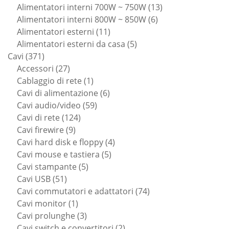
prodotti
13
Alimentatori interni 700W ~ 750W
13
6
prodotti
Alimentatori interni 800W ~ 850W
6
11
prodotti
Alimentatori esterni
11
prodotti
5
Alimentatori esterni da casa
5
371
prodotti
Cavi
371
prodotti
27
Accessori
27
prodotti
1
Cablaggio di rete
1
prodotto
6
Cavi di alimentazione
6
59
prodotti
Cavi audio/video
59
124
prodotti
Cavi di rete
124
9
prodotti
Cavi firewire
9
prodotti
4
Cavi hard disk e floppy
4
5
prodotti
Cavi mouse e tastiera
5
5
prodotti
Cavi stampante
5
51
prodotti
Cavi USB
51
prodotti
74
Cavi commutatori e adattatori
74
1
prodotti
Cavi monitor
1
prodotto
3
Cavi prolunghe
3
prodotti
2
Cavi switch e convertitori
2