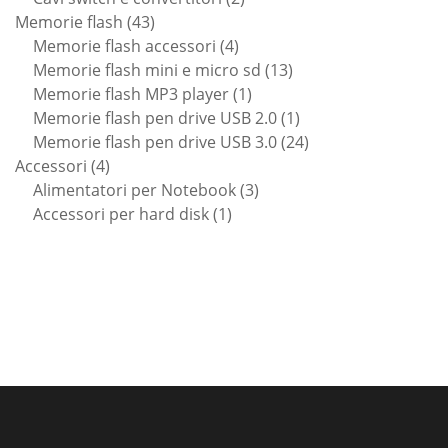
43
prodotti
Memorie flash
43
prodotti
4
Memorie flash accessori
4
prodotti
13
Memorie flash mini e micro sd
13
1
prodotti
Memorie flash MP3 player
1
prodotto
1
Memorie flash pen drive USB 2.0
1
prodotto
24
Memorie flash pen drive USB 3.0
24
4
prodotti
Accessori
4
prodotti
3
Alimentatori per Notebook
3
1
prodotti
Accessori per hard disk
1
prodotto