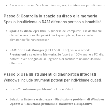
Avvia la scansione. Se rileva minacce, segui le istruzioni per eliminarle.
Passo 5: Controlla lo spazio su disco e la memoria
Spazio insufficiente o RAM difettosa portano a instabilità.
Spazio su disco
: Apri
This PC
(risorse del computer), clic destro sul
disco C e seleziona
Proprietà
. Se è quasi pieno, libera spazio
eliminando file non necessari.
RAM
: Apri
Task Manager
(Ctrl + Shift + Esc), vai alla scheda
Prestazioni
e seleziona
Memoria
. Se l’uso è al 100% anche a PC idle,
potresti aver bisogno di un upgrade o di sostituare un modulo RAM
difettoso.
Passo 6: Usa gli strumenti di diagnostica integrati
Windows include strumenti potenti per individuare guasti.
Cerca
“Risoluzione problemi”
nel menu Start.
Seleziona
Sistema e sicurezza
>
Risoluzione problemi di Windows
Update
o
Risoluzione problemi di hardware e dispositivi
.