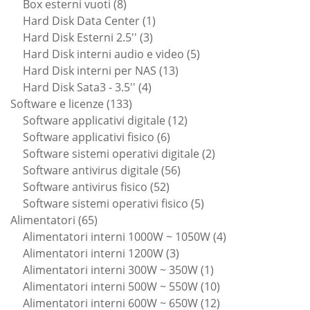
prodotti
8
Box esterni vuoti
8
prodotti
1
Hard Disk Data Center
1
3
prodotto
Hard Disk Esterni 2.5''
3
prodotti
5
Hard Disk interni audio e video
5
13
prodotti
Hard Disk interni per NAS
13
4
prodotti
Hard Disk Sata3 - 3.5''
4
133
prodotti
Software e licenze
133
prodotti
12
Software applicativi digitale
12
6
prodotti
Software applicativi fisico
6
prodotti
2
Software sistemi operativi digitale
2
56
prodotti
Software antivirus digitale
56
52
prodotti
Software antivirus fisico
52
prodotti
5
Software sistemi operativi fisico
5
65
prodotti
Alimentatori
65
prodotti
4
Alimentatori interni 1000W ~ 1050W
4
3
prodotti
Alimentatori interni 1200W
3
prodotti
1
Alimentatori interni 300W ~ 350W
1
prodotto
10
Alimentatori interni 500W ~ 550W
10
prodotti
12
Alimentatori interni 600W ~ 650W
12