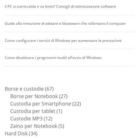
Il PC si surriscalda e va lento? Consigli di ottimizzazione software
Guida alla rimozione di adware e bloatware che rallentano il computer
Come configurare i servizi di Windows per aumentare le prestazioni
Come disattivare i programmi inutili all’avvio di Windows
67
Borse e custodie
67
prodotti
27
Borse per Notebook
27
prodotti
22
Custodia per Smartphone
22
1
prodotti
Custodia per tablet
1
12
prodotto
Custodie MP3
12
prodotti
5
Zaino per Notebook
5
34
prodotti
Hard Disk
34