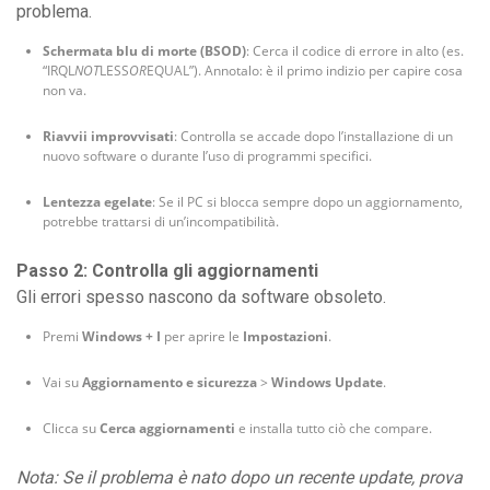
problema.
Schermata blu di morte (BSOD)
: Cerca il codice di errore in alto (es.
“IRQL
NOT
LESS
OR
EQUAL”). Annotalo: è il primo indizio per capire cosa
non va.
Riavvii improvvisati
: Controlla se accade dopo l’installazione di un
nuovo software o durante l’uso di programmi specifici.
Lentezza egelate
: Se il PC si blocca sempre dopo un aggiornamento,
potrebbe trattarsi di un’incompatibilità.
Passo 2: Controlla gli aggiornamenti
Gli errori spesso nascono da software obsoleto.
Premi
Windows + I
per aprire le
Impostazioni
.
Vai su
Aggiornamento e sicurezza
>
Windows Update
.
Clicca su
Cerca aggiornamenti
e installa tutto ciò che compare.
Nota: Se il problema è nato dopo un recente update, prova