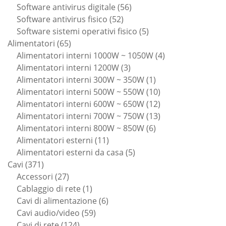
56
prodotti
Software antivirus digitale
56
52
prodotti
Software antivirus fisico
52
prodotti
5
Software sistemi operativi fisico
5
65
prodotti
Alimentatori
65
prodotti
4
Alimentatori interni 1000W ~ 1050W
4
3
prodotti
Alimentatori interni 1200W
3
prodotti
1
Alimentatori interni 300W ~ 350W
1
prodotto
10
Alimentatori interni 500W ~ 550W
10
prodotti
12
Alimentatori interni 600W ~ 650W
12
prodotti
13
Alimentatori interni 700W ~ 750W
13
6
prodotti
Alimentatori interni 800W ~ 850W
6
11
prodotti
Alimentatori esterni
11
prodotti
5
Alimentatori esterni da casa
5
371
prodotti
Cavi
371
prodotti
27
Accessori
27
prodotti
1
Cablaggio di rete
1
prodotto
6
Cavi di alimentazione
6
59
prodotti
Cavi audio/video
59
124
prodotti
Cavi di rete
124