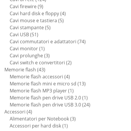
9
prodotti
Cavi firewire
9
prodotti
4
Cavi hard disk e floppy
4
5
prodotti
Cavi mouse e tastiera
5
5
prodotti
Cavi stampante
5
51
prodotti
Cavi USB
51
prodotti
74
Cavi commutatori e adattatori
74
1
prodotti
Cavi monitor
1
prodotto
3
Cavi prolunghe
3
prodotti
2
Cavi switch e convertitori
2
43
prodotti
Memorie flash
43
prodotti
4
Memorie flash accessori
4
prodotti
13
Memorie flash mini e micro sd
13
1
prodotti
Memorie flash MP3 player
1
prodotto
1
Memorie flash pen drive USB 2.0
1
prodotto
24
Memorie flash pen drive USB 3.0
24
4
prodotti
Accessori
4
prodotti
3
Alimentatori per Notebook
3
1
prodotti
Accessori per hard disk
1