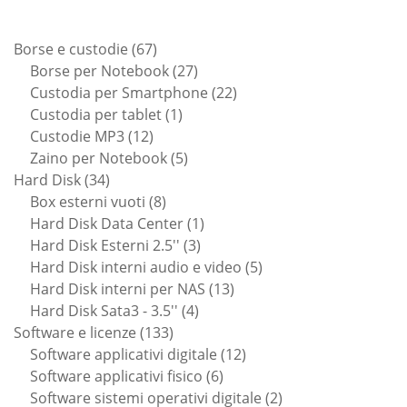
67
Borse e custodie
67
prodotti
27
Borse per Notebook
27
prodotti
22
Custodia per Smartphone
22
1
prodotti
Custodia per tablet
1
12
prodotto
Custodie MP3
12
prodotti
5
Zaino per Notebook
5
34
prodotti
Hard Disk
34
prodotti
8
Box esterni vuoti
8
prodotti
1
Hard Disk Data Center
1
3
prodotto
Hard Disk Esterni 2.5''
3
prodotti
5
Hard Disk interni audio e video
5
13
prodotti
Hard Disk interni per NAS
13
4
prodotti
Hard Disk Sata3 - 3.5''
4
133
prodotti
Software e licenze
133
prodotti
12
Software applicativi digitale
12
6
prodotti
Software applicativi fisico
6
prodotti
2
Software sistemi operativi digitale
2