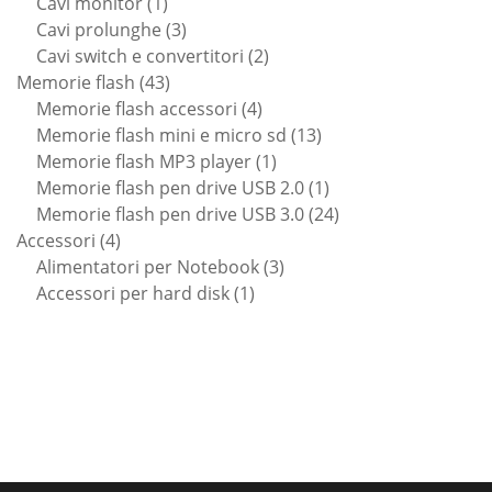
1
prodotti
Cavi monitor
1
prodotto
3
Cavi prolunghe
3
prodotti
2
Cavi switch e convertitori
2
43
prodotti
Memorie flash
43
prodotti
4
Memorie flash accessori
4
prodotti
13
Memorie flash mini e micro sd
13
1
prodotti
Memorie flash MP3 player
1
prodotto
1
Memorie flash pen drive USB 2.0
1
prodotto
24
Memorie flash pen drive USB 3.0
24
4
prodotti
Accessori
4
prodotti
3
Alimentatori per Notebook
3
1
prodotti
Accessori per hard disk
1
prodotto