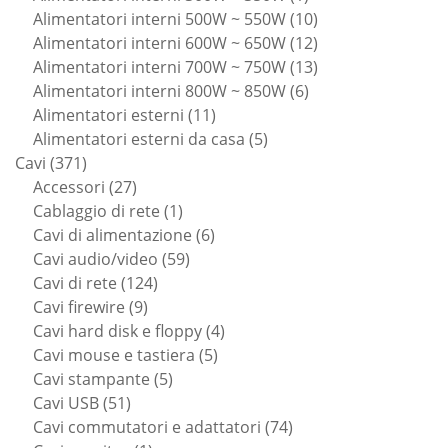
prodotto
10
Alimentatori interni 500W ~ 550W
10
prodotti
12
Alimentatori interni 600W ~ 650W
12
prodotti
13
Alimentatori interni 700W ~ 750W
13
6
prodotti
Alimentatori interni 800W ~ 850W
6
11
prodotti
Alimentatori esterni
11
prodotti
5
Alimentatori esterni da casa
5
371
prodotti
Cavi
371
prodotti
27
Accessori
27
prodotti
1
Cablaggio di rete
1
prodotto
6
Cavi di alimentazione
6
59
prodotti
Cavi audio/video
59
124
prodotti
Cavi di rete
124
9
prodotti
Cavi firewire
9
prodotti
4
Cavi hard disk e floppy
4
5
prodotti
Cavi mouse e tastiera
5
5
prodotti
Cavi stampante
5
51
prodotti
Cavi USB
51
prodotti
74
Cavi commutatori e adattatori
74