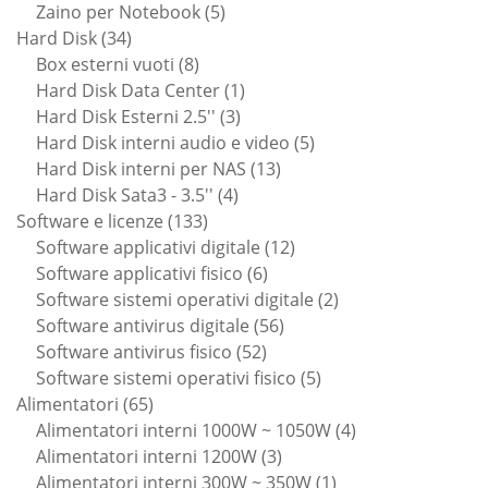
prodotti
5
Zaino per Notebook
5
34
prodotti
Hard Disk
34
prodotti
8
Box esterni vuoti
8
prodotti
1
Hard Disk Data Center
1
3
prodotto
Hard Disk Esterni 2.5''
3
prodotti
5
Hard Disk interni audio e video
5
13
prodotti
Hard Disk interni per NAS
13
4
prodotti
Hard Disk Sata3 - 3.5''
4
133
prodotti
Software e licenze
133
prodotti
12
Software applicativi digitale
12
6
prodotti
Software applicativi fisico
6
prodotti
2
Software sistemi operativi digitale
2
56
prodotti
Software antivirus digitale
56
52
prodotti
Software antivirus fisico
52
prodotti
5
Software sistemi operativi fisico
5
65
prodotti
Alimentatori
65
prodotti
4
Alimentatori interni 1000W ~ 1050W
4
3
prodotti
Alimentatori interni 1200W
3
prodotti
1
Alimentatori interni 300W ~ 350W
1