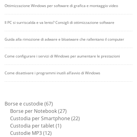
Ottimizzazione Windows per software di grafica e montaggio video
Il PC si surriscalda e va lento? Consigli di ottimizzazione software
Guida alla rimozione di adware e bloatware che rallentano il computer
Come configurare i servizi di Windows per aumentare le prestazioni
Come disattivare i programmi inutili all’avvio di Windows
67
Borse e custodie
67
prodotti
27
Borse per Notebook
27
prodotti
22
Custodia per Smartphone
22
1
prodotti
Custodia per tablet
1
12
prodotto
Custodie MP3
12