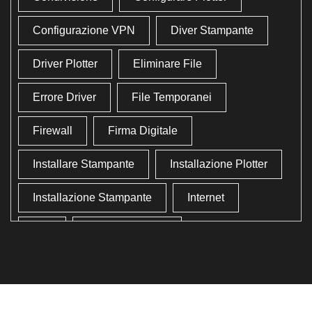
Configurazione VPN
Diver Stampante
Driver Plotter
Eliminare File
Errore Driver
File Temporanei
Firewall
Firma Digitale
Installare Stampante
Installazione Plotter
Installazione Stampante
Internet
Lan
Lavoro In Ufficio
Lettore Codici Fiscale
Lettore Smart Card
Lettore Tessera Sanitaria